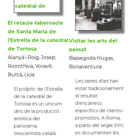
El retaule tabernacle
de Santa Maria de
l’Estrella de la catedral
Visitar les arts del
de Tortosa
passat
Alanyà i Roig, Josep;
Bassegoda Hugas,
Roonthiva, Voravit;
Bonaventura
Buttà, Licia
Les obres d'art han
estat tradicionalment
El políptic de l’Estrella
el resultat
de la catedral de
d'encàrrecs
Tortosa és un unicum
específics de clients i
dins de la producció
promotors. A Roma,
artística del
a partir del segle XVII,
panorama
es documenten les
trescentista català.