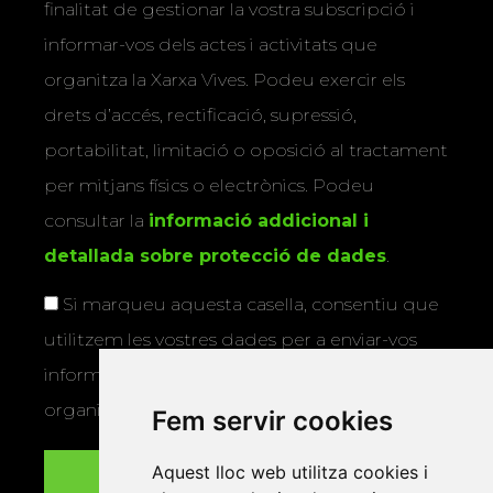
finalitat de gestionar la vostra subscripció i
informar-vos dels actes i activitats que
organitza la Xarxa Vives. Podeu exercir els
drets d’accés, rectificació, supressió,
portabilitat, limitació o oposició al tractament
per mitjans físics o electrònics. Podeu
consultar la
informació addicional i
detallada sobre protecció de dades
.
Si marqueu aquesta casella, consentiu que
utilitzem les vostres dades per a enviar-vos
informació sobre els actes i activitats que
organitza la Xarxa Vives.
Fem servir cookies
Aquest lloc web utilitza cookies i