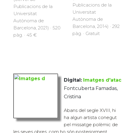
Publicacions de la
Publicacions de la
Universitat
Universitat
Autònoma de
Autònoma de
Barcelona, 2014) · 292
Barcelona, 2021) · 520
pàg. · Gratuït
pàg. · 45 €
Digital:
Imatges d'atac
Fontcuberta Famadas,
Cristina
Abans del segle XVIII, hi
ha algun artista conegut
pel missatge polèmic de
les seves obres, com ho són posteriorment