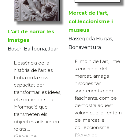
Mercat de l'art,
col.leccionisme i
museus
L'art de narrar les
Bassegoda Hugas,
imatges
Bonaventura
Bosch Ballbona, Joan
El mo n de l art, i me
L'essència de la
s encara el del
història de l'art es
mercat, amaga
troba en la seva
histories tan
capacitat per
sorprenents com
transformar les idees,
fascinants, com be
els sentiments i la
demostra aquest
informació que
volum que, a l entorn
transmeten els
del mercat, el
objectes artístics en
col·leccionisme i ...
relats ...
(Servei de
(Servei de