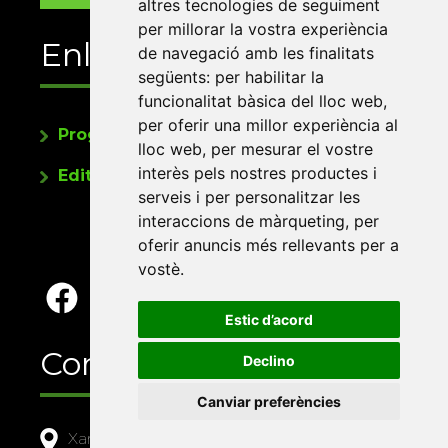
altres tecnologies de seguiment
per millorar la vostra experiència
Enllaços
de navegació amb les finalitats
següents:
per habilitar la
funcionalitat bàsica del lloc web
,
per oferir una millor experiència al
Programa de publicacions
lloc web
,
per mesurar el vostre
interès pels nostres productes i
Editorials universitàries a Twitter
serveis i per personalitzar les
interaccions de màrqueting
,
per
oferir anuncis més rellevants per a
vostè
.
Estic d’acord
Contacte
Declino
Canviar preferències
Xarxa Vives d'Universitats