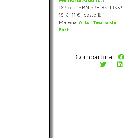
Memoria Artium
, 31
167 p. · · ISBN 978-84-19333-
18-6 · 11 € · castellà
Matèria:
Arts
:
Teoria de
l'art
Compartir a: