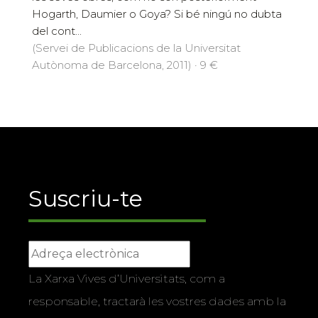
Hogarth, Daumier o Goya? Si bé ningú no dubta
del cont...
(Servei de Publicacions de la Universitat
Autònoma de Barcelona, 2011) · 9 €
Suscriu-te
La Xarxa Vives d’Universitats, com a
responsable, tractarà les vostres dades amb la