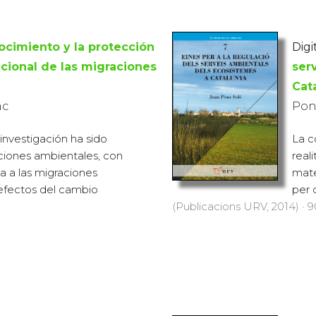
ocimiento y la protección
Digi
acional de las migraciones
ser
Cat
ac
Pons
investigación ha sido
La c
aciones ambientales, con
real
a a las migraciones
mate
 efectos del cambio
per 
(Publicacions URV, 2014) · 90