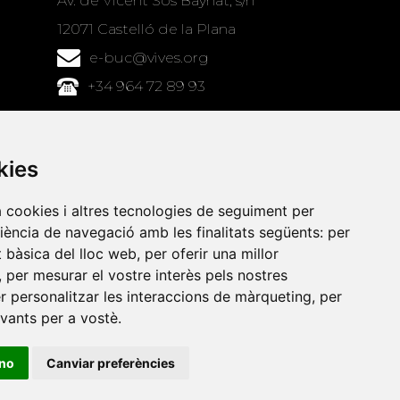
Av. de Vicent Sos Baynat, s/n
12071 Castelló de la Plana
e-buc@vives.org
+34 964 72 89 93
Amb el suport
de
kies
a cookies i altres tecnologies de seguiment per
riència de navegació amb les finalitats següents:
per
at bàsica del lloc web
,
per oferir una millor
,
per mesurar el vostre interès pels nostres
er personalitzar les interaccions de màrqueting
,
per
evants per a vostè
.
ino
Canviar preferències