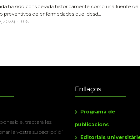
da ha sido considerada históricamente como una fuente de s
 o preventivos de enfermedades que, desd...
 2023) · 10 €
Enllaços
Programa de
ponsable, tractarà les
publicacions
nar la vostra subscripció i
Editorials universitàri