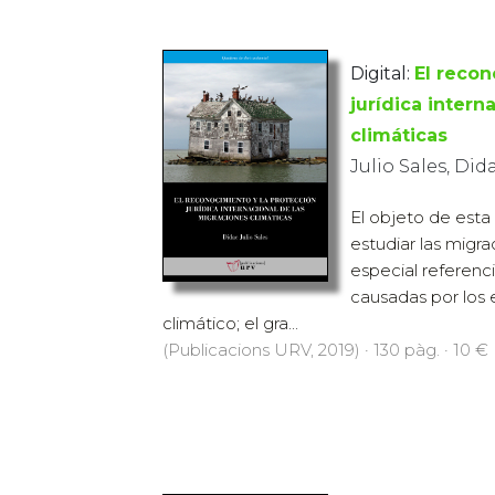
Digital:
El recon
jurídica intern
climáticas
Julio Sales, Did
El objeto de esta 
estudiar las migr
especial referenci
causadas por los
climático; el gra...
(Publicacions URV, 2019) · 130 pàg. · 10 €