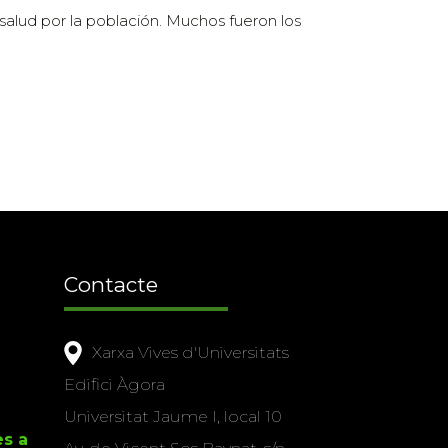
alud por la población. Muchos fueron los
Contacte
Xarxa Vives d'Universitats
Edifici Àgora
Universitat Jaume I, local 10
es a