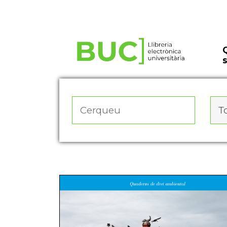
Actualitza les preferències de les cookies
To