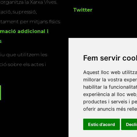
 organitza la Xarxa Vives.
Twitter
cació, supressió,
actament per mitjans físics
rmació addicional i
s
.
u que utilitzem les
Fem servir coo
ió sobre els actes i
Aquest lloc web utilitz
millorar la vostra expe
habilitar la funcionalit
experiència al lloc web
productes i serveis i p
oferir anuncis més rell
Estic d’acord
Decl