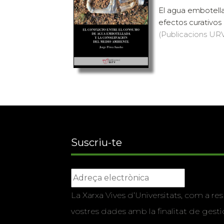
El agua embotella
efectos curativos
(Publicacions URV,
Suscriu-te
La Xarxa Vives d’Universitats, com a res
vostres dades amb la finalitat de gestio