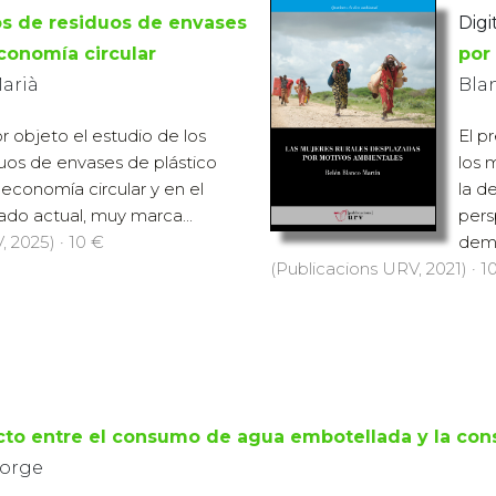
os de residuos de envases
Digit
economía circular
por
Marià
Bla
or objeto el estudio de los
El p
duos de envases de plástico
los 
 economía circular y en el
la d
ado actual, muy marca...
pers
 2025) · 10 €
demo
(Publicacions URV, 2021) · 1
icto entre el consumo de agua embotellada y la co
Jorge