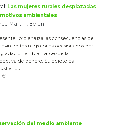
al:
Las mujeres rurales desplazadas
 motivos ambientales
nco Martín, Belén
resente libro analiza las consecuencias de
movimientos migratorios ocasionados por
egradación ambiental desde la
pectiva de género. Su objeto es
strar qu...
0 €
nservación del medio ambiente