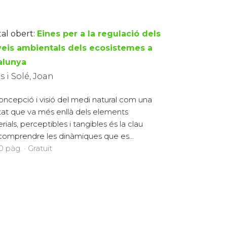
tal obert:
Eines per a la regulació dels
veis ambientals dels ecosistemes a
alunya
 i Solé, Joan
oncepció i visió del medi natural com una
itat que va més enllà dels elements
rials, perceptibles i tangibles és la clau
comprendre les dinàmiques que es...
 pàg. · Gratuït