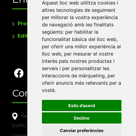
Aquest lloc web utilitza cookies i
altres tecnologies de seguiment
per millorar la vostra experiència
Programa de publicacions
de navegació amb les finalitats
següents:
per habilitar la
Editorials universitàries a Twitter
funcionalitat bàsica del lloc web
,
per oferir una millor experiència al
lloc web
,
per mesurar el vostre
interès pels nostres productes i
serveis i per personalitzar les
interaccions de màrqueting
,
per
oferir anuncis més rellevants per a
Contacte
vostè
.
Estic d’acord
Xarxa Vives d'Universitats
Declino
Edifici Àgora
Canviar preferències
Universitat Jaume I, local 10