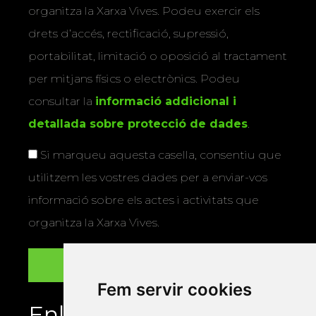
organitza la Xarxa Vives. Podeu exercir els
drets d’accés, rectificació, supressió,
portabilitat, limitació o oposició al tractament
per mitjans físics o electrònics. Podeu
consultar la
informació addicional i
detallada sobre protecció de dades
.
Si marqueu aquesta casella, consentiu que
utilitzem les vostres dades per a enviar-vos
informació sobre els actes i activitats que
organitza la Xarxa Vives.
Fem servir cookies
Enllaços