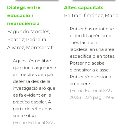
Diàlegs entre
Altes capacitats
educació i
Beltran Jiménez, Maria
neurociència
Potser has notat que
Fagundo Morales,
el teu fill aprèn amb
Beatriz; Pedreira
més facilitat i
Álvarez, Montserrat
rapidesa, en una àrea
específica o en totes.
Aquest és un llibre
Potser no acaba
que dona arguments
d'encaixar a classe.
als mestres perquè
Potser s'obsessiona
defensa des de la
amb certs ...
investigació allò que
(Eumo Editorial SAU,
es fa evident en la
2025) · 224 pàg. · 19 €
pràctica escolar. A
partir de reflexions
sobre situa...
(Eumo Editorial SAU,