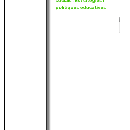
socials
:
Estratègies i
polítiques educatives