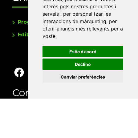
interès pels nostres productes i
serveis i per personalitzar les
interaccions de màrqueting
,
per
Programa de publicacions
oferir anuncis més rellevants per a
Editorials universitàries a Twitter
vostè
.
Estic d’acord
Declino
Canviar preferències
Contacte
Xarxa Vives d'Universitats
Edifici Àgora
Universitat Jaume I, local 10