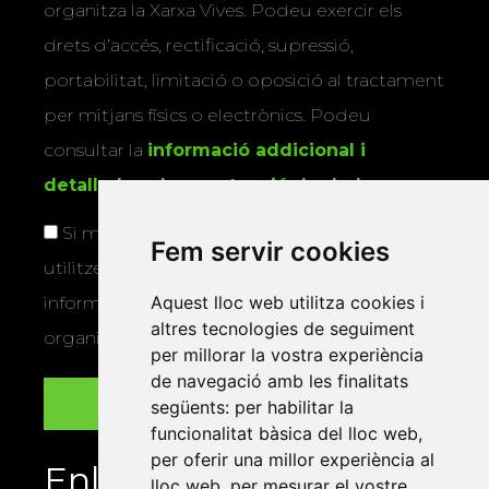
organitza la Xarxa Vives. Podeu exercir els
drets d’accés, rectificació, supressió,
portabilitat, limitació o oposició al tractament
per mitjans físics o electrònics. Podeu
consultar la
informació addicional i
detallada sobre protecció de dades
.
Si marqueu aquesta casella, consentiu que
Fem servir cookies
utilitzem les vostres dades per a enviar-vos
Aquest lloc web utilitza cookies i
informació sobre els actes i activitats que
altres tecnologies de seguiment
organitza la Xarxa Vives.
per millorar la vostra experiència
de navegació amb les finalitats
següents:
per habilitar la
funcionalitat bàsica del lloc web
,
per oferir una millor experiència al
Enllaços
lloc web
,
per mesurar el vostre