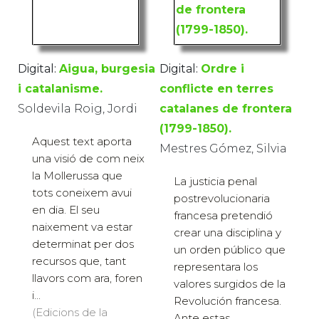
Digital:
Aigua, burgesia
Digital:
Ordre i
i catalanisme.
conflicte en terres
Soldevila Roig, Jordi
catalanes de frontera
(1799-1850).
Aquest text aporta
Mestres Gómez, Silvia
una visió de com neix
la Mollerussa que
La justicia penal
tots coneixem avui
postrevolucionaria
en dia. El seu
francesa pretendió
naixement va estar
crear una disciplina y
determinat per dos
un orden público que
recursos que, tant
representara los
llavors com ara, foren
valores surgidos de la
i...
Revolución francesa.
(Edicions de la
Ante estas ...