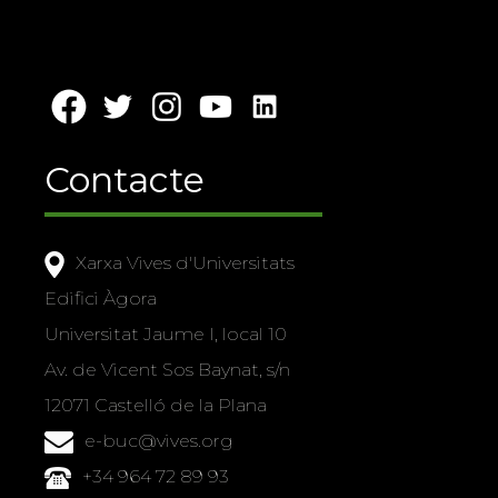
Contacte
Xarxa Vives d'Universitats
Edifici Àgora
Universitat Jaume I, local 10
Av. de Vicent Sos Baynat, s/n
12071 Castelló de la Plana
e-buc@vives.org
+34 964 72 89 93