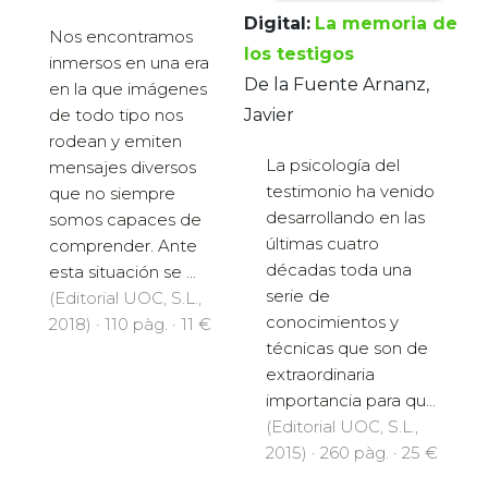
Digital:
La memoria de
Nos encontramos
los testigos
inmersos en una era
De la Fuente Arnanz,
en la que imágenes
Javier
de todo tipo nos
rodean y emiten
La psicología del
mensajes diversos
testimonio ha venido
que no siempre
desarrollando en las
somos capaces de
últimas cuatro
comprender. Ante
décadas toda una
esta situación se ...
serie de
(Editorial UOC, S.L.,
conocimientos y
2018) · 110 pàg. · 11 €
técnicas que son de
extraordinaria
importancia para qu...
(Editorial UOC, S.L.,
2015) · 260 pàg. · 25 €