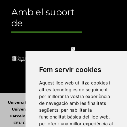
Amb el suport
de
Fem servir cookies
Aquest lloc web utilitza cookies i
altres tecnologies de seguiment
per millorar la vostra experiència
Universitat Abat Oliba CEU
•
Universitat d'Alacant
•
de navegació amb les finalitats
Universitat d'Andorra
•
Universitat Autònoma de
següents:
per habilitar la
Barcelona
•
Universitat de Barcelona
•
Universitat
funcionalitat bàsica del lloc web
,
CEU Cardenal Herrera
•
Universitat de Girona
•
per oferir una millor experiència al