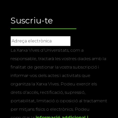
Suscriu-te
La Xarxa Vives d’Universitats, com a
responsable, tractarà les vostres dades amb la
finalitat de gestionar la vostra subscripció i
informar-vos dels actes i activitats que
organitza la Xarxa Vives. Podeu exercir els
drets d’accés, rectificació, supressió,
portabilitat, limitació o oposició al tractament
per mitjans físics o electrònics. Podeu
consultar la
informació addicional i