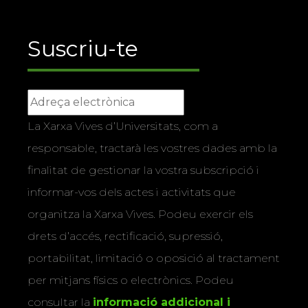
Suscriu-te
La Xarxa Vives d’Universitats, com a
responsable, tractarà les vostres dades amb la
finalitat de gestionar la vostra subscripció i
informar-vos dels actes i activitats que
organitza la Xarxa Vives. Podeu exercir els
drets d’accés, rectificació, supressió,
portabilitat, limitació o oposició al tractament
per mitjans físics o electrònics. Podeu
consultar la
informació addicional i