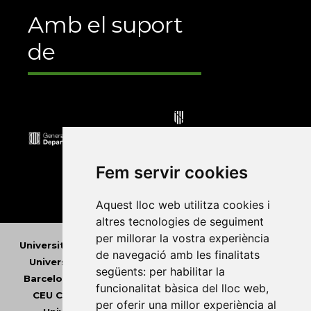
Amb el suport
de
Fem servir cookies
Aquest lloc web utilitza cookies i
altres tecnologies de seguiment
per millorar la vostra experiència
Universitat Abat Oliba CEU
•
Universitat d'Alacant
•
de navegació amb les finalitats
Universitat d'Andorra
•
Universitat Autònoma de
següents:
per habilitar la
Barcelona
•
Universitat de Barcelona
•
Universitat
funcionalitat bàsica del lloc web
,
CEU Cardenal Herrera
•
Universitat de Girona
•
per oferir una millor experiència al