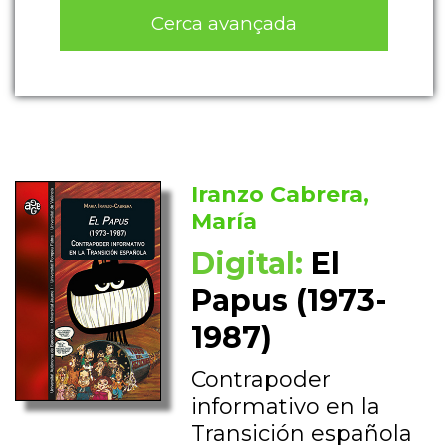
Cerca avançada
Iranzo Cabrera,
María
Digital:
El
Papus (1973-
1987)
Contrapoder
informativo en la
Transición española