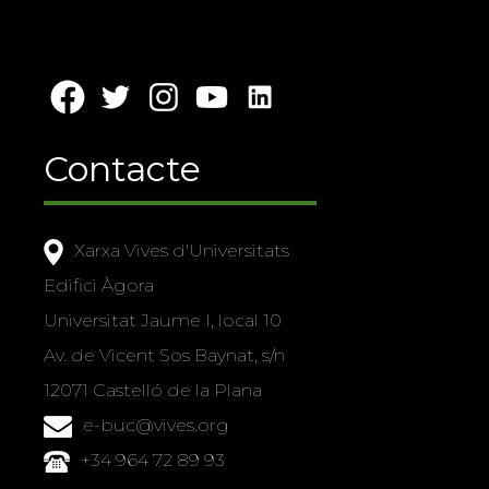
Contacte
Xarxa Vives d'Universitats
Edifici Àgora
Universitat Jaume I, local 10
Av. de Vicent Sos Baynat, s/n
12071 Castelló de la Plana
e-buc@vives.org
+34 964 72 89 93