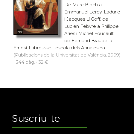
De Marc Bloch a
Emmanuel Leroy-Ladurie
i Jacques Li Goff, de
Lucien Febvre a Philippe
Ariès i Michel Foucault,
de Fernand Braudel a
Ernest Labrousse, l'escola dels Annales ha...
(Publicacions de la Universitat de València, 2009)
· 344 pàg. · 32 €
Suscriu-te