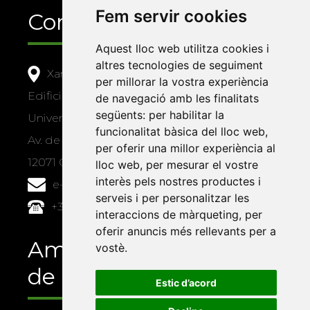
Fem servir cookies
Contacte
Aquest lloc web utilitza cookies i
altres tecnologies de seguiment
Xarxa Vives d'Universitats
per millorar la vostra experiència
Edifici Àgora
de navegació amb les finalitats
següents:
per habilitar la
Universitat Jaume I, local 10
funcionalitat bàsica del lloc web
,
Av. de Vicent Sos Baynat, s/n
per oferir una millor experiència al
12071 Castelló de la Plana
lloc web
,
per mesurar el vostre
interès pels nostres productes i
e-buc@vives.org
serveis i per personalitzar les
+34 964 72 89 93
interaccions de màrqueting
,
per
oferir anuncis més rellevants per a
Amb el suport
vostè
.
de
Estic d’acord