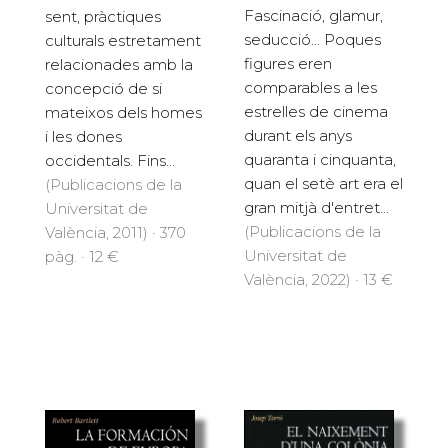
Fascinació, glamur,
sent, pràctiques
seducció... Poques
culturals estretament
figures eren
relacionades amb la
comparables a les
concepció de si
estrelles de cinema
mateixos dels homes
durant els anys
i les dones
quaranta i cinquanta,
occidentals. Fins...
quan el setè art era el
(Publicacions de la
gran mitjà d'entret...
Universitat de
(Publicacions de la
València, 2011) · 370
Universitat de
pàg. · 12 €
València, 2022) · 13 €