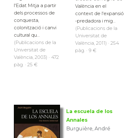
l'Edat Mitja a partir
València en el
dels processos de
context de l'expansió
conquesta,
-predadora i mig...
colonització i canvi
(Publicacions de la
cultural qu...
Universitat de
(Publicacions de la
València, 2011) · 254
Universitat de
pàg. · 9 €
València, 2003) · 472
pàg. · 25 €
La escuela de los
Annales
Burguière, André