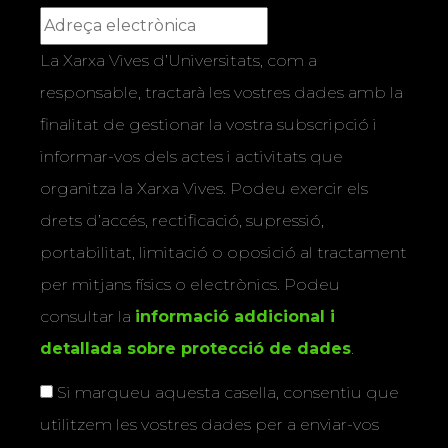
La Xarxa Vives d’Universitats, com a
responsable, tractarà les vostres dades amb la
finalitat de gestionar la vostra subscripció i
informar-vos dels actes i activitats que
organitza la Xarxa Vives. Podeu exercir els
drets d’accés, rectificació, supressió,
portabilitat, limitació o oposició al tractament
per mitjans físics o electrònics. Podeu
consultar la
informació addicional i
detallada sobre protecció de dades
.
Si marqueu aquesta casella, consentiu que
utilitzem les vostres dades per a enviar-vos