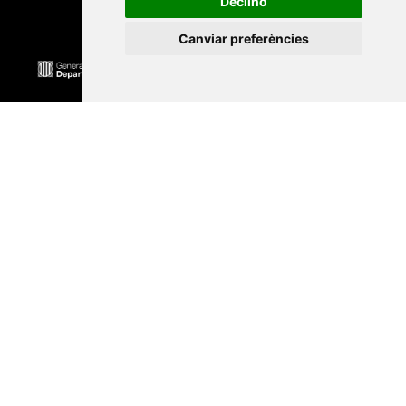
Declino
Canviar preferències
Universitat Abat Oliba CEU
•
Universitat d'Alacant
•
Universitat d'Andorra
•
Universitat Autònoma de
Barcelona
•
Universitat de Barcelona
•
Universitat
CEU Cardenal Herrera
•
Universitat de Girona
•
Universitat de les Illes Balears
•
Universitat
Internacional de Catalunya
•
Universitat Jaume I
•
Universitat de Lleida
•
Universitat Miguel Hernández
d'Elx
•
Universitat Oberta de Catalunya
•
Universitat
de Perpinyà Via Domitia
•
Universitat Politècnica de
Catalunya
•
Universitat Politècnica de València
•