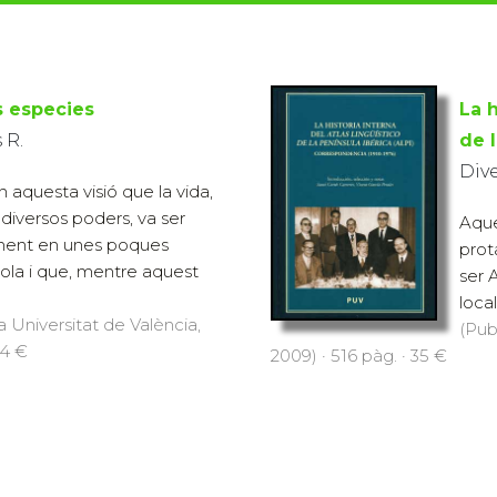
s especies
La h
 R.
de l
Div
 aquesta visió que la vida,
diversos poders, va ser
Aque
lment en unes poques
prot
ola i que, mentre aquest
ser 
local
a Universitat de València,
(Pub
14 €
2009) · 516 pàg. · 35 €