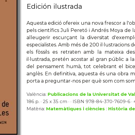
Edición ilustrada
Aquesta edició ofereix una nova frescor a l'ob
pels científics Juli Peretó i Andrés Moya de l
alleugerir escurçant la diversitat d'exemple
especialistes. Amb més de 200 il·lustracions de
els fòssils es retraten amb la mateixa de
il·lustrada, pretén acostar al gran públic a 
del pensament humà, tot celebrant el bice
anglès. En definitiva, aquesta és una obra 
porta a preguntar-nos per què som com som
València:
Publicacions de la Universitat de Va
186 p. · 25 x 35 cm · · ISBN 978-84-370-7609-6 · 4
Matèria:
Matemàtiques i ciències
:
Història de