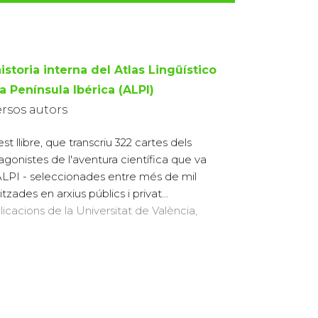
istoria interna del Atlas Lingüístico
a Península Ibérica (ALPI)
ersos autors
st llibre, que transcriu 322 cartes dels
agonistes de l'aventura científica que va
ALPI - seleccionades entre més de mil
itzades en arxius públics i privat...
licacions de la Universitat de València,