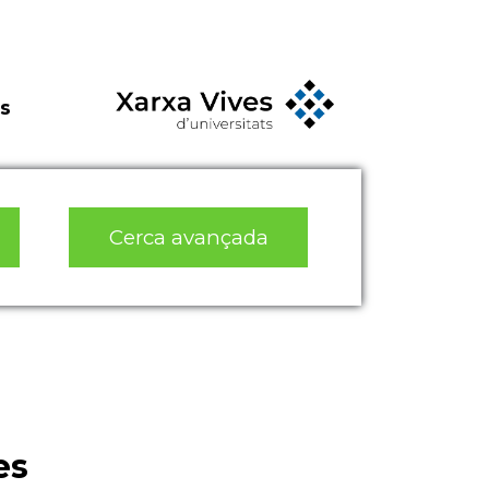
s
Cerca avançada
es