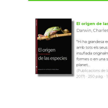
El origen de la
Darwin, Charles
"Hi ha grandesa en
amb tots els seus 
insuflada origina
formes o en una s
planet...
(Publicacions de l
2017) · 250 pàg. · 