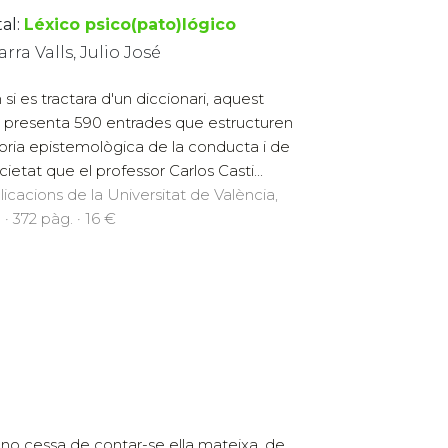
al:
Léxico psico(pato)lógico
rra Valls, Julio José
si es tractara d'un diccionari, aquest
re presenta 590 entrades que estructuren
eoria epistemològica de la conducta i de
cietat que el professor Carlos Casti...
licacions de la Universitat de València,
 · 372 pàg. · 16 €
 no cessa de contar-se ella mateixa, de