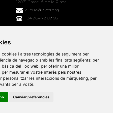
12071 Castelló de la Plana
e-buc@vives.org
+34 964 72 89 93
Amb el suport
de
kies
a cookies i altres tecnologies de seguiment per
riència de navegació amb les finalitats següents:
per
at bàsica del lloc web
,
per oferir una millor
,
per mesurar el vostre interès pels nostres
er personalitzar les interaccions de màrqueting
,
per
evants per a vostè
.
ino
Canviar preferències