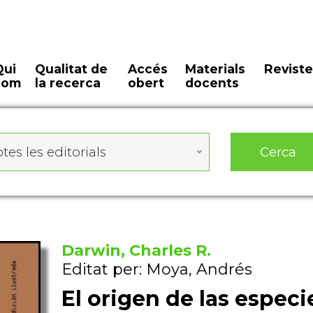
Qui
Qualitat de
Accés
Materials
Reviste
som
la recerca
obert
docents
Cerca
tes les editorials
Darwin, Charles R.
Editat per: Moya, Andrés
El origen de las especi