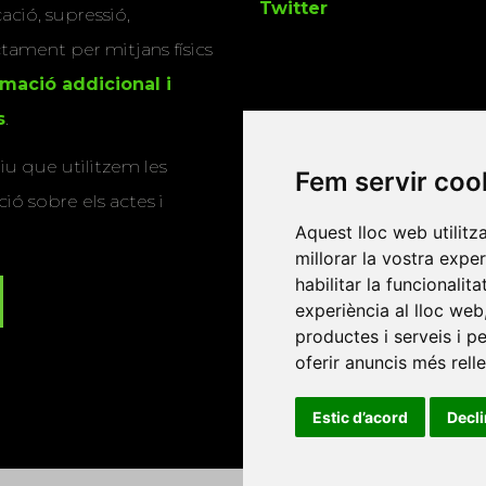
Twitter
cació, supressió,
actament per mitjans físics
rmació addicional i
s
.
u que utilitzem les
Fem servir coo
ió sobre els actes i
Aquest lloc web utilitz
millorar la vostra expe
habilitar la funcionalit
experiència al lloc web
productes i serveis i p
oferir anuncis més rell
Estic d’acord
Decl