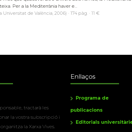
eixa. Per a la Mediterrània haver e...
a Universitat de València, 2006) · 174 pàg. · 11 €
Enllaços
Programa de
ponsable, tractarà les
publicacions
nar la vostra subscripció i
Editorials universitàri
 organitza la Xarxa Vives.