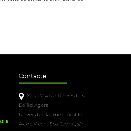
Contacte
Xarxa Vives d'Universitats
Edifici Àgora
Universitat Jaume I, local 10
es a
Av. de Vicent Sos Baynat, s/n