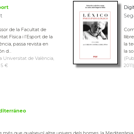
port
Digit
t
Sega
ssor de la Facultat de
Com 
tat Física i l’Esport de la
llib
ència, passa revista en
la t
n d...
la so
a Universitat de València,
(Pub
15 €
2011)
diterráneo
e més que qualsevol altre univers dels homes, la Mediterrània