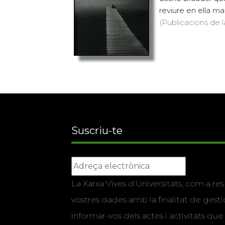
reviure en ella mat
(Publicacions de l
Suscriu-te
La Xarxa Vives d’Universitats, com a res
vostres dades amb la finalitat de gestio
informar-vos dels actes i activitats que