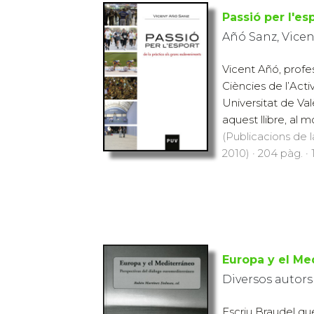
Passió per l'es
Añó Sanz, Vicen
Vicent Añó, profe
Ciències de l’Activi
Universitat de Val
aquest llibre, al mó
(Publicacions de l
2010) · 204 pàg. · 
Europa y el Me
Diversos autors
Escriu Braudel qu