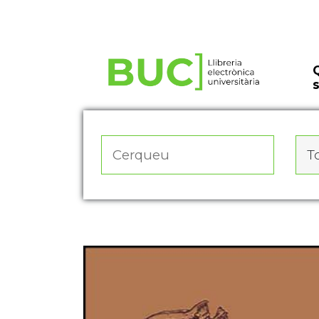
Actualitza les preferències de les cookies
To