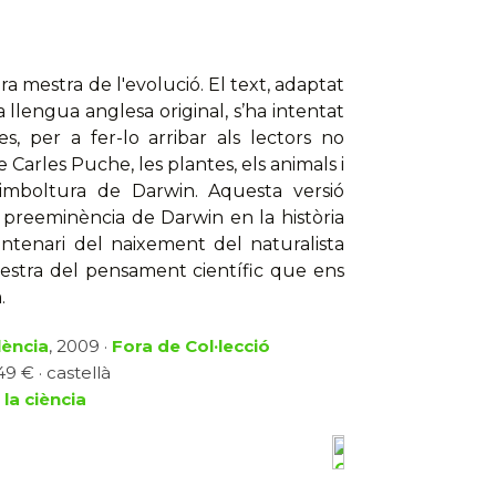
ra mestra de l'evolució. El text, adaptat
a llengua anglesa original, s’ha intentat
s, per a fer-lo arribar als lectors no
 Carles Puche, les plantes, els animals i
simboltura de Darwin. Aquesta versió
la preeminència de Darwin en la història
ntenari del naixement del naturalista
mestra del pensament científic que ens
.
lència
, 2009 ·
Fora de Col·lecció
9 € · castellà
 la ciència