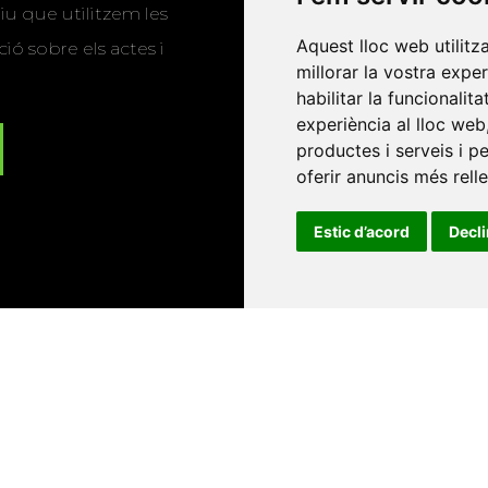
u que utilitzem les
Aquest lloc web utilitz
ió sobre els actes i
millorar la vostra expe
habilitar la funcionalit
experiència al lloc web
productes i serveis i p
oferir anuncis més rell
Estic d’acord
Decl
Universitat d'Andorra
•
Universitat Autònoma de Barcelona
es Balears
•
Universitat Internacional de Catalunya
•
Univers
Universitat de Perpinyà Via Domitia
•
Universitat Politècni
niversitat Rovira i Virgili
•
Universitat de Sàsser
•
Universita
Catalunya