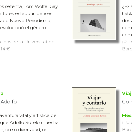
os setenta, Tom Wolfe, Gay
¿Exi
critores estadounidenses
habl
amado Nuevo Periodismo,
dos 
evolucionó el género
comp
como
icions de la Universitat de
(Pub
 14 €
Barc
la
Viaj
 Adolfo
Gonz
ventura vital y artística de
Més
 que Adolfo Sotelo muestra
(Pub
en, en su diversidad, un
Barc