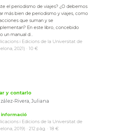
ste el periodismo de viajes? ¿O debemos
ar más bien de periodismo y viajes, como
acciones que suman y se
lementan? En este libro, concebido
 un manual d...
licacions i Edicions de la Universitat de
elona, 2021) · 10 €
ar y contarlo
ález-Rivera, Juliana
 informació
licacions i Edicions de la Universitat de
elona, 2019) · 212 pàg. · 18 €