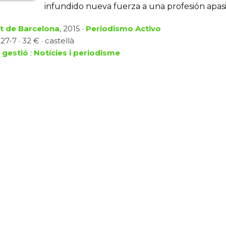
infundido nueva fuerza a una profesión apas
at de Barcelona
, 2015 ·
Periodismo Activo
7-7 · 32 € · castellà
 gestió
:
Notícies i periodisme