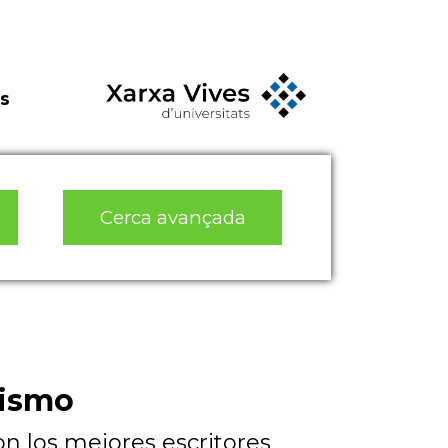
s
Cerca avançada
dismo
on los mejores escritores