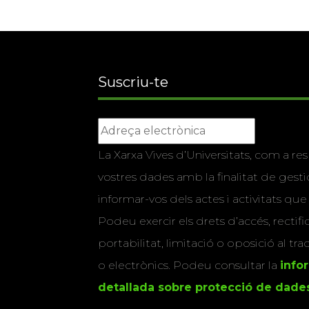
Suscriu-te
La Xarxa Vives d’Universitats, com a res
vostres dades amb la finalitat de gestio
informar-vos dels actes i activitats que
Podeu exercir els drets d’accés, rectifi
portabilitat, limitació o oposició al tr
o electrònics. Podeu consultar la
info
detallada sobre protecció de dade