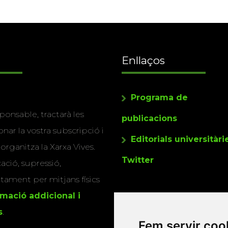
Enllaços
Programa de
ponsable, tractarà les
publicacions
nar la vostra subscripció i
Editorials universitàri
 organitza la Xarxa Vives.
Twitter
cació, supressió,
actament per mitjans físics
rmació addicional i
s
.
Fem servir coo