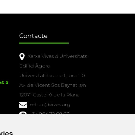
Contacte
Xarxa Vives d'Universitats
Edifici Àgora
Universitat Jaume I, local 10
es a
Av. de Vicent Sos Baynat, s/n
12071 Castelló de la Plana
e-buc@vives.org
+34 964 72 89 93
Amb el suport
kies