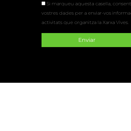
Si marqueu aquesta casella, consenti
vostres dades per a enviar-vos informac
activitats que organitza la Xarxa Vives.
Universitat Abat Oliba CEU
•
Universitat d'Alacant
•
Herrera
•
Universitat de Girona
•
Universitat de les Ill
Hernández d'Elx
•
Universitat Oberta de Catalunya
•
Universitat Pompeu Fabra
•
Universitat Ramon Llull
•
U