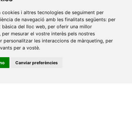
de
a cookies i altres tecnologies de seguiment per
riència de navegació amb les finalitats següents:
per
at bàsica del lloc web
,
per oferir una millor
,
per mesurar el vostre interès pels nostres
er personalitzar les interaccions de màrqueting
,
per
evants per a vostè
.
ino
Canviar preferències
•
Universitat de Barcelona
•
Universitat CEU Cardenal
itat Jaume I
•
Universitat de Lleida
•
Universitat Miguel
ca de Catalunya
•
Universitat Politècnica de València
•
t de València
•
Universitat de Vic - Universitat Central de