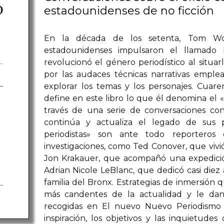
estadounidenses de no ficción
En la década de los setenta, Tom Wolf
estadounidenses impulsaron el llamado
revolucionó el género periodístico al situarl
por las audaces técnicas narrativas empl
explorar los temas y los personajes. Cuar
define en este libro lo que él denomina el
través de una serie de conversaciones con
continúa y actualiza el legado de sus 
periodistas» son ante todo reportero
investigaciones, como Ted Conover, que vi
Jon Krakauer, que acompañó una expedició
Adrian Nicole LeBlanc, que dedicó casi diez 
familia del Bronx. Estrategias de inmersión q
más candentes de la actualidad y le dan 
recogidas en El nuevo Nuevo Periodismo 
inspiración, los objetivos y las inquietud