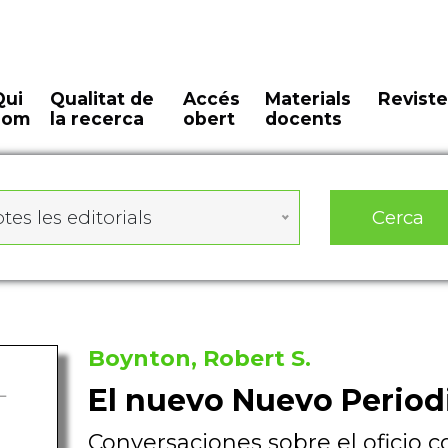
Qui
Qualitat de
Accés
Materials
Reviste
som
la recerca
obert
docents
Cerca
tes les editorials
Boynton, Robert S.
El nuevo Nuevo Perio
Conversaciones sobre el oficio c