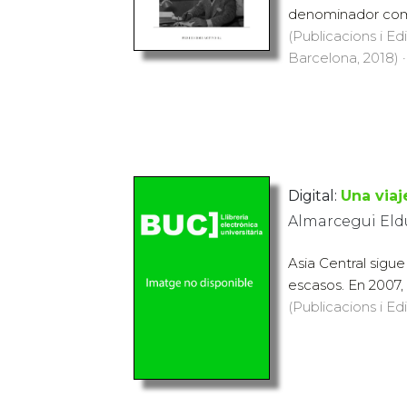
denominador común
(Publicacions i Ed
Barcelona, 2018) ·
Digital:
Una viaj
Almarcegui Eldu
Asia Central sigu
escasos. En 2007, 
(Publicacions i Ed