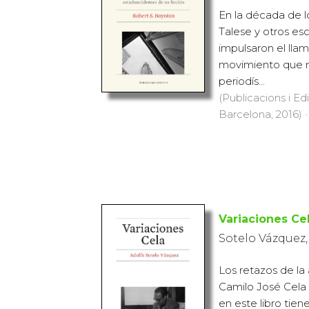
En la década de l
Talese y otros es
impulsaron el ll
movimiento que r
periodís...
(Publicacions i Ed
Barcelona, 2016) ·
Variaciones Ce
Sotelo Vázquez,
Los retazos de la a
Camilo José Cela
en este libro tien