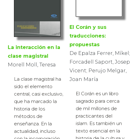
El Corán y sus
traducciones:
propuestas
La interacción en la
De Epalza Ferrer, Míkel;
clase magistral
Forcadell Saport, Josep
Morell Moll, Teresa
Vicent; Perujo Melgar,
La clase magistral ha
Joan María
sido el elemento
El Corán es un libro
central, casi exclusivo,
sagrado para cerca
que ha marcado la
de mil millones de
historia de los
practicantes del
métodos de
islam. Es también un
enseñanza. En la
texto esencial en la
actualidad, incluso
historia de la cultura y
con la incorporación