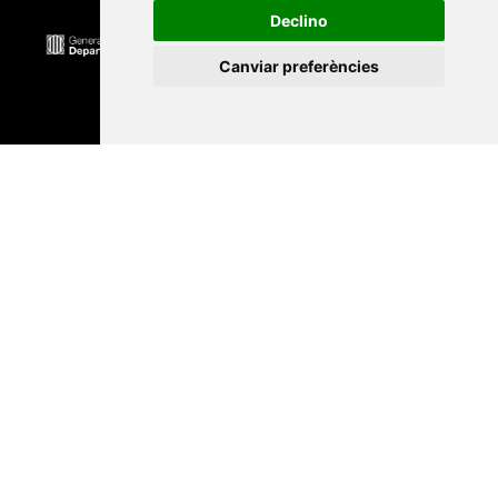
Declino
Canviar preferències
Universitat Abat Oliba CEU
•
Universitat d'Alacant
•
Universitat d'Andorra
•
Universitat Autònoma de
Barcelona
•
Universitat de Barcelona
•
Universitat
CEU Cardenal Herrera
•
Universitat de Girona
•
Universitat de les Illes Balears
•
Universitat
Internacional de Catalunya
•
Universitat Jaume I
•
Universitat de Lleida
•
Universitat Miguel Hernández
d'Elx
•
Universitat Oberta de Catalunya
•
Universitat
de Perpinyà Via Domitia
•
Universitat Politècnica de
Catalunya
•
Universitat Politècnica de València
•
Universitat Pompeu Fabra
•
Universitat Ramon Llull
•