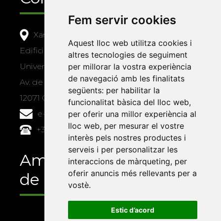
Fem servir cookies
Xarxa Vives d'Universitats
Aquest lloc web utilitza cookies i
Edifici Àgora
altres tecnologies de seguiment
Universitat Jaume I, local 10
per millorar la vostra experiència
de navegació amb les finalitats
Av. de Vicent Sos Baynat, s/n
següents:
per habilitar la
12071 Castelló de la Plana
funcionalitat bàsica del lloc web
,
e-buc@vives.org
per oferir una millor experiència al
lloc web
,
per mesurar el vostre
+34 964 72 89 93
interès pels nostres productes i
serveis i per personalitzar les
Amb el suport
interaccions de màrqueting
,
per
oferir anuncis més rellevants per a
de
vostè
.
Estic d’acord