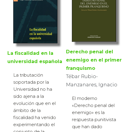
Derecho penal del
La fiscalidad en la
enemigo en el primer
universidad española
franquismo
La tributación
Tébar Rubio-
soportada por la
Manzanares, Ignacio
Universidad no ha
sido ajena a la
El moderno
evolución que en el
«Derecho penal del
ámbito de la
enemigo» es la
fiscalidad ha venido
respuesta punitivista
experimentando el
que han dado
conjunto de la