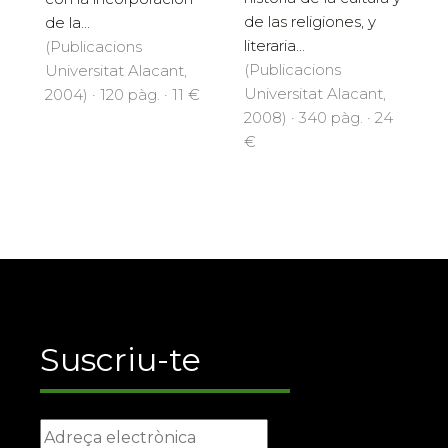
de las religiones, y
de la...
literaria...
(Publicacions
(Publicacions
Universitat Alacant,
Universitat Alacant,
2004) · 120 pàg. · 11 €
2008) · 340 pàg. · 24
€
Suscriu-te