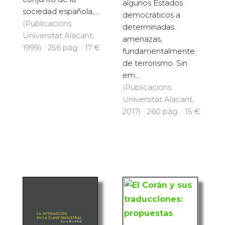
algunos Estados
sociedad española,...
democráticos a
(Publicacions
determinadas
Universitat Alacant,
amenazas,
1999) · 256 pàg. · 17 €
fundamentalmente
de terrorismo. Sin
em...
(Publicacions
Universitat Alacant,
2017) · 260 pàg. · 15 €