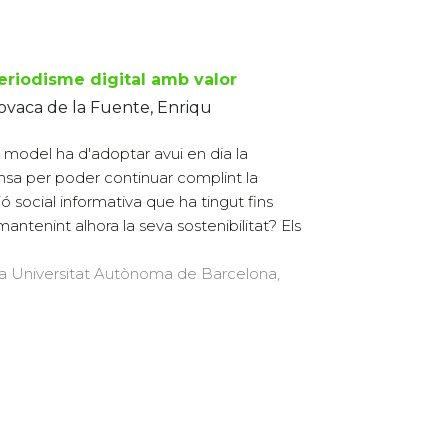
periodisme digital amb valor
vaca de la Fuente, Enriqu
 model ha d'adoptar avui en dia la
sa per poder continuar complint la
ió social informativa que ha tingut fins
 mantenint alhora la seva sostenibilitat? Els
 la Universitat Autònoma de Barcelona,