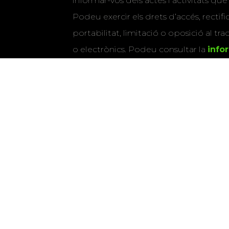
informar-vos dels actes i activitats que
Podeu exercir els drets d’accés, rectifi
portabilitat, limitació o oposició al tr
o electrònics. Podeu consultar la
info
detallada sobre protecció de dade
Si marqueu aquesta casella, consenti
vostres dades per a enviar-vos informac
activitats que organitza la Xarxa Vives.