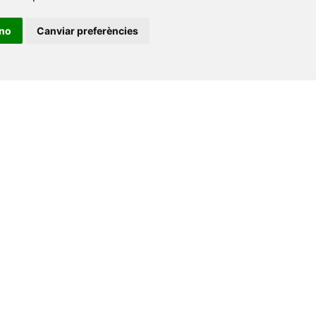
12071 Castelló de la Plana
ino
Canviar preferències
e-buc@vives.org
+34 964 72 89 93
Amb el suport
de