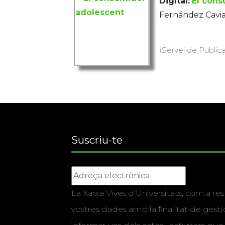
Digital:
El cons
Fernández Cavia
(Servei de Public
Suscriu-te
La Xarxa Vives d’Universitats, com a res
vostres dades amb la finalitat de gestio