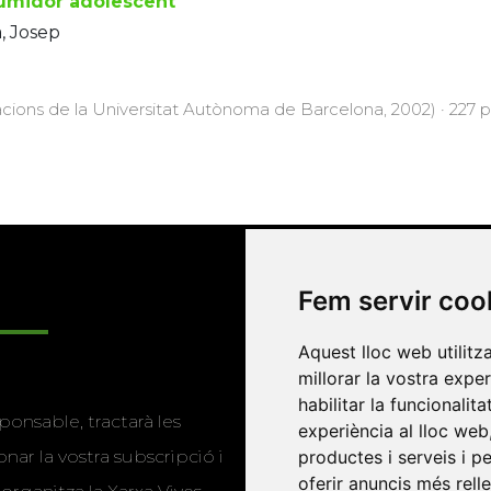
umidor adolescent
, Josep
acions de la Universitat Autònoma de Barcelona, 2002) · 227 p
Fem servir coo
Enllaços
Aquest lloc web utilitz
millorar la vostra expe
Programa de
habilitar la funcionalit
ponsable, tractarà les
publicacions
experiència al lloc web
nar la vostra subscripció i
productes i serveis i p
Editorials universitàri
oferir anuncis més rell