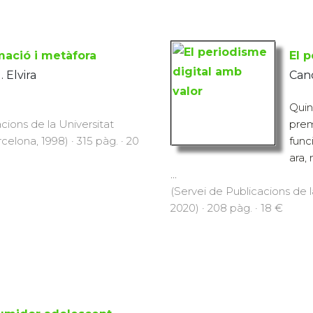
mació i metàfora
El 
 Elvira
Cano
Quin
cions de la Universitat
prem
lona, 1998) · 315 pàg. · 20
func
ara,
...
(Servei de Publicacions de
2020) · 208 pàg. · 18 €