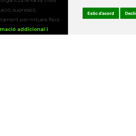
 organitza la Xarxa Vives.
Twitter
cació, supressió,
Estic d’acord
Decl
actament per mitjans físics
rmació addicional i
s
.
u que utilitzem les
ió sobre els actes i