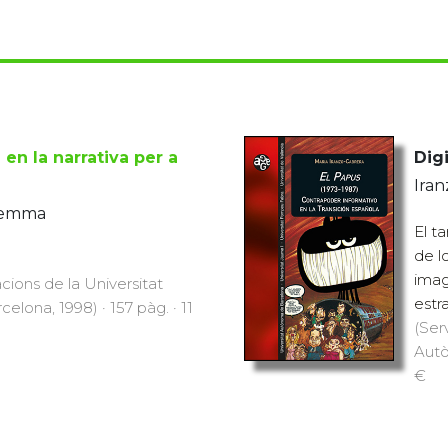
 en la narrativa per a
Digi
Iran
Gemma
El t
de l
imag
cions de la Universitat
estr
lona, 1998) · 157 pàg. · 11
(Ser
Autò
€