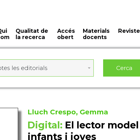
Qui
Qualitat de
Accés
Materials
Reviste
som
la recerca
obert
docents
Cerca
tes les editorials
Lluch Crespo, Gemma
Digital:
El lector model 
infants i joves