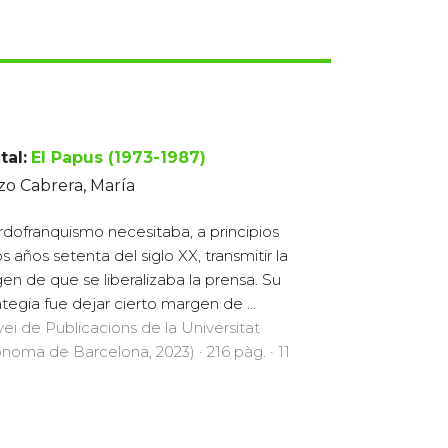
tal:
El Papus (1973-1987)
zo Cabrera, María
ardofranquismo necesitaba, a principios
os años setenta del siglo XX, transmitir la
en de que se liberalizaba la prensa. Su
ategia fue dejar cierto margen de ...
vei de Publicacions de la Universitat
noma de Barcelona, 2023) · 216 pàg. · 11