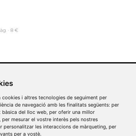
àg. · 8 €
kies
Contacte
a cookies i altres tecnologies de seguiment per
riència de navegació amb les finalitats següents:
per
Xarxa Vives d'Universitats
at bàsica del lloc web
,
per oferir una millor
Edifici Àgora
,
per mesurar el vostre interès pels nostres
Universitat Jaume I, local 10
er personalitzar les interaccions de màrqueting
,
per
es a
evants per a vostè
.
Av. de Vicent Sos Baynat, s/n