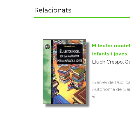
Relacionats
El lector model
infants i joves
Lluch Crespo, 
(Servei de Publica
Autònoma de Barce
€