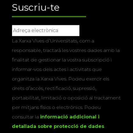
Suscriu-te
La Xarxa Vives d’Universitats, com a
responsable, tractarà les vostres dades amb la
finalitat de gestionar la vostra subscripció i
informar-vos dels actes i activitats que
organitza la Xarxa Vives. Podeu exercir els
drets d’accés, rectificació, supressió,
portabilitat, limitació o oposició al tractament
per mitjans físics o electrònics. Podeu
consultar la
informació addicional i
detallada sobre protecció de dades
.