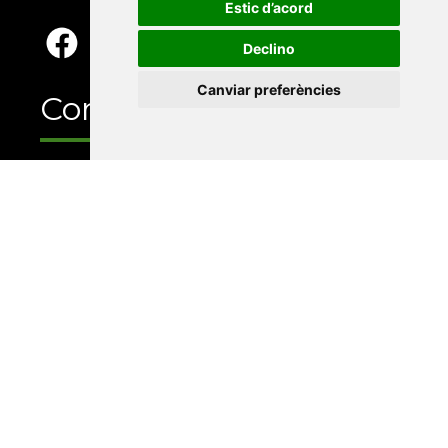
Estic d’acord
Declino
Canviar preferències
Contacte
Xarxa Vives d'Universitats
Edifici Àgora
Universitat Jaume I, local 10
Av. de Vicent Sos Baynat, s/n
12071 Castelló de la Plana
e-buc@vives.org
+34 964 72 89 93
Amb el suport