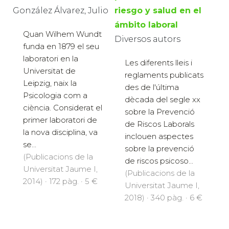
González Álvarez, Julio
riesgo y salud en el
ámbito laboral
Quan Wilhem Wundt
Diversos autors
funda en 1879 el seu
laboratori en la
Les diferents lleis i
Universitat de
reglaments publicats
Leipzig, naix la
des de l'última
Psicologia com a
dècada del segle xx
ciència. Considerat el
sobre la Prevenció
primer laboratori de
de Riscos Laborals
la nova disciplina, va
inclouen aspectes
se...
sobre la prevenció
(Publicacions de la
de riscos psicoso...
Universitat Jaume I,
(Publicacions de la
2014) · 172 pàg. · 5 €
Universitat Jaume I,
2018) · 340 pàg. · 6 €