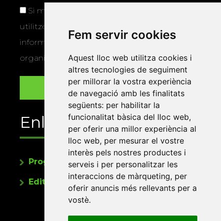
Si marqueu aquesta casella, consentiu que
utilitzem les vostres dades per a enviar-vos
Fem servir cookies
informació sobre els actes i activitats que
Aquest lloc web utilitza cookies i
organitza la Xarxa Vives.
altres tecnologies de seguiment
per millorar la vostra experiència
de navegació amb les finalitats
següents:
per habilitar la
funcionalitat bàsica del lloc web
,
Enllaços
per oferir una millor experiència al
lloc web
,
per mesurar el vostre
interès pels nostres productes i
Programa de publicacions
serveis i per personalitzar les
interaccions de màrqueting
,
per
Editorials universitàries a Twitter
oferir anuncis més rellevants per a
vostè
.