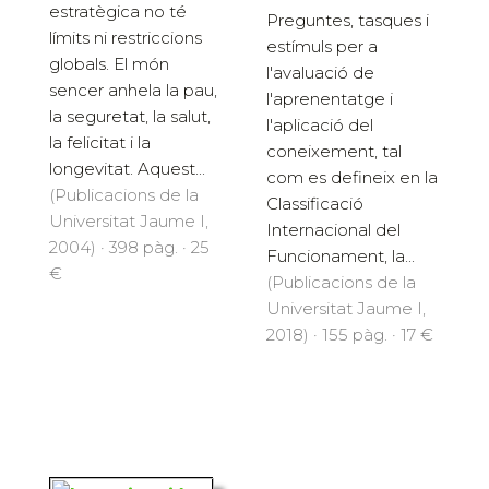
estratègica no té
Preguntes, tasques i
límits ni restriccions
estímuls per a
globals. El món
l'avaluació de
sencer anhela la pau,
l'aprenentatge i
la seguretat, la salut,
l'aplicació del
la felicitat i la
coneixement, tal
longevitat. Aquest...
com es defineix en la
(Publicacions de la
Classificació
Universitat Jaume I,
Internacional del
2004) · 398 pàg. · 25
Funcionament, la...
€
(Publicacions de la
Universitat Jaume I,
2018) · 155 pàg. · 17 €