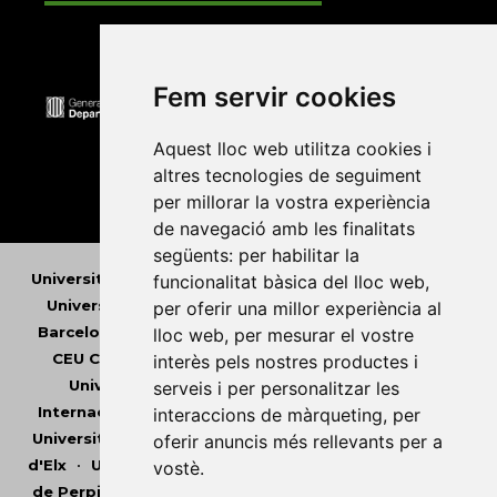
Fem servir cookies
Aquest lloc web utilitza cookies i
altres tecnologies de seguiment
per millorar la vostra experiència
de navegació amb les finalitats
següents:
per habilitar la
Universitat Abat Oliba CEU
•
Universitat d'Alacant
•
funcionalitat bàsica del lloc web
,
Universitat d'Andorra
•
Universitat Autònoma de
per oferir una millor experiència al
Barcelona
•
Universitat de Barcelona
•
Universitat
lloc web
,
per mesurar el vostre
CEU Cardenal Herrera
•
Universitat de Girona
•
interès pels nostres productes i
Universitat de les Illes Balears
•
Universitat
serveis i per personalitzar les
Internacional de Catalunya
•
Universitat Jaume I
•
interaccions de màrqueting
,
per
Universitat de Lleida
•
Universitat Miguel Hernández
oferir anuncis més rellevants per a
d'Elx
•
Universitat Oberta de Catalunya
•
Universitat
vostè
.
de Perpinyà Via Domitia
•
Universitat Politècnica de