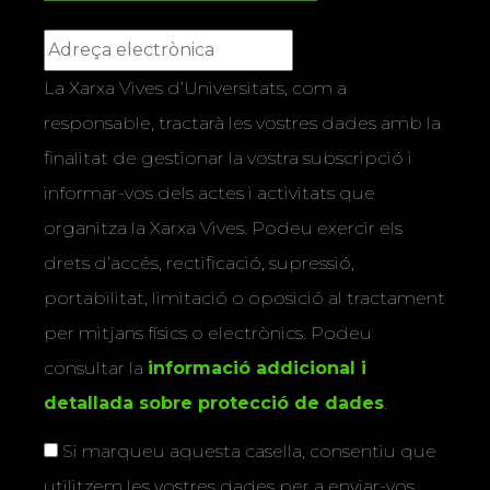
La Xarxa Vives d’Universitats, com a
responsable, tractarà les vostres dades amb la
finalitat de gestionar la vostra subscripció i
informar-vos dels actes i activitats que
organitza la Xarxa Vives. Podeu exercir els
drets d’accés, rectificació, supressió,
portabilitat, limitació o oposició al tractament
per mitjans físics o electrònics. Podeu
consultar la
informació addicional i
detallada sobre protecció de dades
.
Si marqueu aquesta casella, consentiu que
utilitzem les vostres dades per a enviar-vos