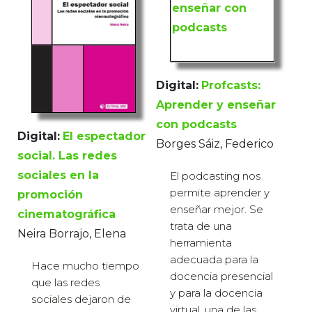
Digital:
Profcasts:
Aprender y enseñar
con podcasts
Digital:
El espectador
Borges Sáiz, Federico
social. Las redes
sociales en la
El podcasting nos
permite aprender y
promoción
enseñar mejor. Se
cinematográfica
trata de una
Neira Borrajo, Elena
herramienta
adecuada para la
Hace mucho tiempo
docencia presencial
que las redes
y para la docencia
sociales dejaron de
virtual, una de las