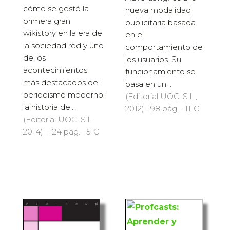
cómo se gestó la
nueva modalidad
primera gran
publicitaria basada
wikistory en la era de
en el
la sociedad red y uno
comportamiento de
de los
los usuarios. Su
acontecimientos
funcionamiento se
más destacados del
basa en un ...
periodismo moderno:
(Editorial UOC, S.L.,
la historia de...
2012) · 98 pàg. · 11 €
(Editorial UOC, S.L.,
2014) · 124 pàg. · 5 €