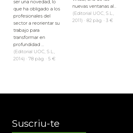
ser una novedad, lo
nuevas ventanas al...
que ha obligado a los
(Editorial UOC, S.L.,
profesionales del
2011) · 82 pàg. · 3 €
sector a reorientar su
trabajo para
transformar en
profundidad ...
(Editorial UOC, S.L.,
2014) · 78 pàg. · 5 €
Suscriu-te