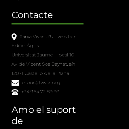
Contacte
Xarxa Vives d'Universitats
Edifici Àgora
Universitat Jaume I, local 10
Av. de Vicent Sos Baynat, s/n
12071 Castelló de la Plana
e-buc@vives.org
+34 964 72 89 93
Amb el suport
de