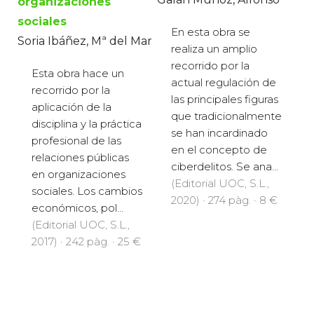
organizaciones
sociales
En esta obra se
Soria Ibáñez, Mª del Mar
realiza un amplio
recorrido por la
Esta obra hace un
actual regulación de
recorrido por la
las principales figuras
aplicación de la
que tradicionalmente
disciplina y la práctica
se han incardinado
profesional de las
en el concepto de
relaciones públicas
ciberdelitos. Se ana...
en organizaciones
(Editorial UOC, S.L.,
sociales. Los cambios
2020) · 274 pàg. · 8 €
económicos, pol...
(Editorial UOC, S.L.,
2017) · 242 pàg. · 25 €