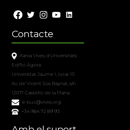
Contacte
Xarxa Vives d'Universitats
Edifici Àgora
Universitat Jaume I, local 10
Av. de Vicent Sos Baynat, s/n
12071 Castelló de la Plana
e-buc@vives.org
+34 964 72 89 93
Amb el suport