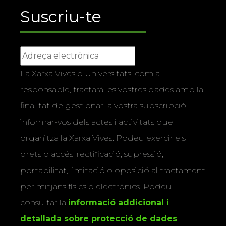
Suscriu-te
La Xarxa Vives d’Universitats, com a
responsable, tractarà les vostres dades amb la
finalitat de gestionar la vostra subscripció i
informar-vos dels actes i activitats que
organitza la Xarxa Vives. Podeu exercir els
drets d’accés, rectificació, supressió,
portabilitat, limitació o oposició al tractament
per mitjans físics o electrònics. Podeu
consultar la
informació addicional i
detallada sobre protecció de dades
.