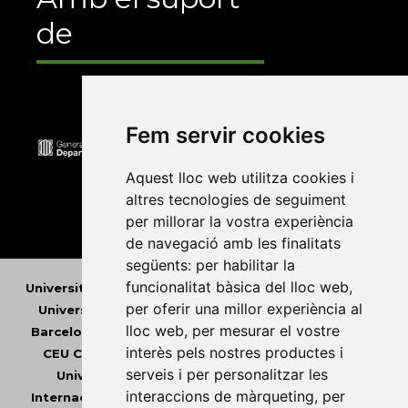
de
Fem servir cookies
Aquest lloc web utilitza cookies i
altres tecnologies de seguiment
per millorar la vostra experiència
de navegació amb les finalitats
següents:
per habilitar la
funcionalitat bàsica del lloc web
,
Universitat Abat Oliba CEU
•
Universitat d'Alacant
•
per oferir una millor experiència al
Universitat d'Andorra
•
Universitat Autònoma de
lloc web
,
per mesurar el vostre
Barcelona
•
Universitat de Barcelona
•
Universitat
interès pels nostres productes i
CEU Cardenal Herrera
•
Universitat de Girona
•
serveis i per personalitzar les
Universitat de les Illes Balears
•
Universitat
interaccions de màrqueting
,
per
Internacional de Catalunya
•
Universitat Jaume I
•