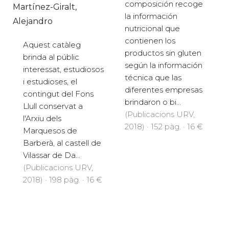
composición recoge
Martínez-Giralt,
la información
Alejandro
nutricional que
contienen los
Aquest catàleg
productos sin gluten
brinda al públic
según la información
interessat, estudiosos
técnica que las
i estudioses, el
diferentes empresas
contingut del Fons
brindaron o bi...
Llull conservat a
(Publicacions URV,
l'Arxiu dels
2018) · 152 pàg. · 16 €
Marquesos de
Barberà, al castell de
Vilassar de Da...
(Publicacions URV,
2018) · 198 pàg. · 16 €