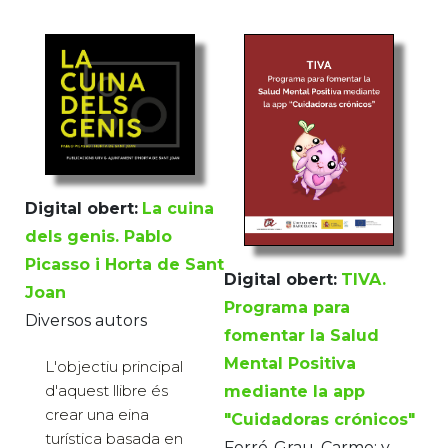
Digital obert:
La cuina
dels genis. Pablo
Picasso i Horta de Sant
Digital obert:
TIVA.
Joan
Programa para
Diversos autors
fomentar la Salud
Mental Positiva
L'objectiu principal
d'aquest llibre és
mediante la app
crear una eina
"Cuidadoras crónicos"
turística basada en
Ferré-Grau, Carme; y