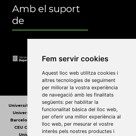
Amb el suport
de
Fem servir cookies
Aquest lloc web utilitza cookies i
altres tecnologies de seguiment
per millorar la vostra experiència
de navegació amb les finalitats
següents:
per habilitar la
Universitat Abat Oliba CEU
•
Universitat d'Alacant
•
funcionalitat bàsica del lloc web
,
Universitat d'Andorra
•
Universitat Autònoma de
per oferir una millor experiència al
Barcelona
•
Universitat de Barcelona
•
Universitat
lloc web
,
per mesurar el vostre
CEU Cardenal Herrera
•
Universitat de Girona
•
interès pels nostres productes i
Universitat de les Illes Balears
•
Universitat