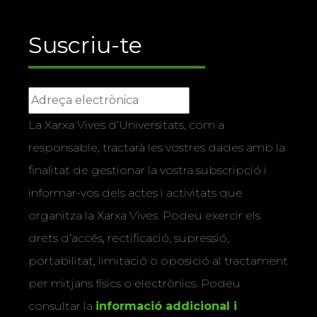
Suscriu-te
La Xarxa Vives d’Universitats, com a
responsable, tractarà les vostres dades amb la
finalitat de gestionar la vostra subscripció i
informar-vos dels actes i activitats que
organitza la Xarxa Vives. Podeu exercir els
drets d’accés, rectificació, supressió,
portabilitat, limitació o oposició al tractament
per mitjans físics o electrònics. Podeu
consultar la
informació addicional i