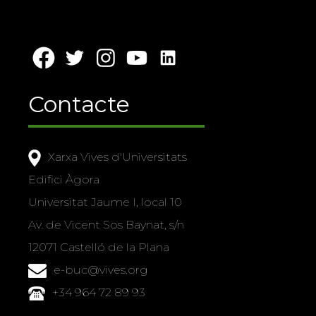
Contacte
Xarxa Vives d'Universitats
Edifici Àgora
Universitat Jaume I, local 10
Av. de Vicent Sos Baynat, s/n
12071 Castelló de la Plana
e-buc@vives.org
+34 964 72 89 93