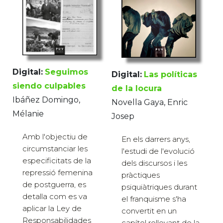
Digital:
Seguimos
Digital:
Las políticas
siendo culpables
de la locura
Ibáñez Domingo,
Novella Gaya, Enric
Mélanie
Josep
Amb l'objectiu de
En els darrers anys,
circumstanciar les
l'estudi de l'evolució
especificitats de la
dels discursos i les
repressió femenina
pràctiques
de postguerra, es
psiquiàtriques durant
detalla com es va
el franquisme s'ha
aplicar la Ley de
convertit en un
Responsabilidades
capítol rellevant de la