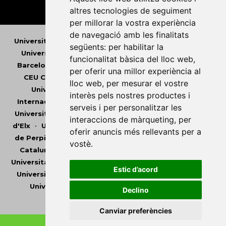
altres tecnologies de seguiment
per millorar la vostra experiència
de navegació amb les finalitats
Universitat Abat Oliba CEU
•
Universitat d'Alacant
•
següents:
per habilitar la
Universitat d'Andorra
•
Universitat Autònoma de
funcionalitat bàsica del lloc web
,
Barcelona
•
Universitat de Barcelona
•
Universitat
per oferir una millor experiència al
CEU Cardenal Herrera
•
Universitat de Girona
•
lloc web
,
per mesurar el vostre
Universitat de les Illes Balears
•
Universitat
interès pels nostres productes i
Internacional de Catalunya
•
Universitat Jaume I
•
serveis i per personalitzar les
Universitat de Lleida
•
Universitat Miguel Hernández
interaccions de màrqueting
,
per
d'Elx
•
Universitat Oberta de Catalunya
•
Universitat
oferir anuncis més rellevants per a
de Perpinyà Via Domitia
•
Universitat Politècnica de
vostè
.
Catalunya
•
Universitat Politècnica de València
•
Universitat Pompeu Fabra
•
Universitat Ramon Llull
•
Estic d’acord
Universitat Rovira i Virgili
•
Universitat de Sàsser
•
Universitat de València
•
Universitat de Vic -
Declino
Universitat Central de Catalunya
Canviar preferències