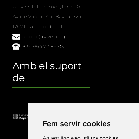
Universitat Jaume I, local 10
Av. de Vicent Sos Baynat, s/n
12071 Castelló de la Plana
e-buc@vives.org
+34 964 72 89 93
Amb el suport
de
Fem servir cookies
Aquest lloc web utilitza cookies i