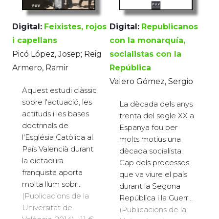
Digital:
Feixistes, rojos
Digital:
Republicanos
i capellans
con la monarquía,
Picó López, Josep; Reig
socialistas con la
Armero, Ramir
República
Valero Gómez, Sergio
Aquest estudi clàssic
sobre l'actuació, les
La dècada dels anys
actituds i les bases
trenta del segle XX a
doctrinals de
Espanya fou per
l'Església Catòlica al
molts motius una
País Valencià durant
dècada socialista.
la dictadura
Cap dels processos
franquista aporta
que va viure el país
molta llum sobr...
durant la Segona
(Publicacions de la
República i la Guerr...
Universitat de
(Publicacions de la