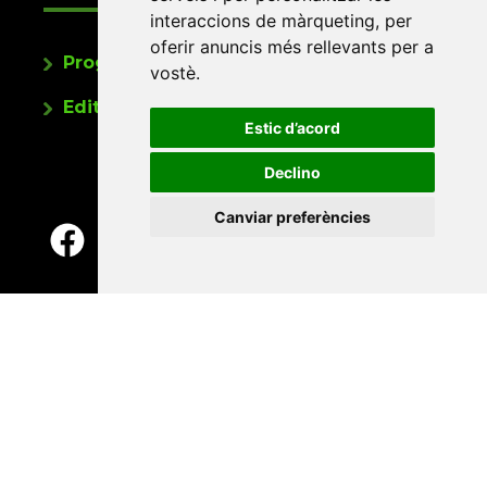
interaccions de màrqueting
,
per
oferir anuncis més rellevants per a
Programa de publicacions
vostè
.
Editorials universitàries a Twitter
Estic d’acord
Declino
Canviar preferències
Contacte
Xarxa Vives d'Universitats
Edifici Àgora
Universitat Jaume I, local 10