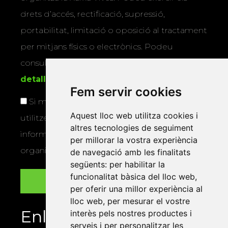
drets d’accés, rectificació, supressió,
portabilitat, limitació o oposició al tractament
per mitjans físics o electrònics. Podeu
consultar la
informació addicional i
detallada sobre protecció de dades
.
Fem servir cookies
Si marqueu aquesta casella, consentiu que
Aquest lloc web utilitza cookies i
utilitzem les vostres dades per a enviar-vos
altres tecnologies de seguiment
informació sobre els actes i activitats que
per millorar la vostra experiència
organitza la Xarxa Vives.
de navegació amb les finalitats
següents:
per habilitar la
funcionalitat bàsica del lloc web
,
per oferir una millor experiència al
lloc web
,
per mesurar el vostre
Enllaços
interès pels nostres productes i
serveis i per personalitzar les