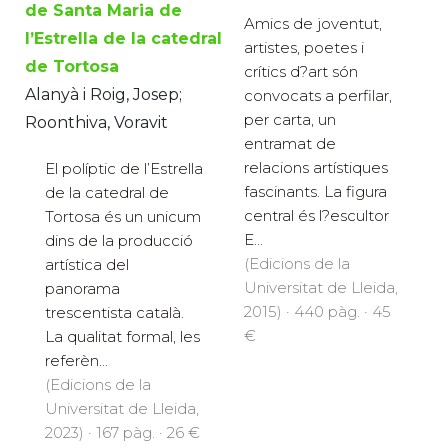
de Santa Maria de
Amics de joventut,
l’Estrella de la catedral
artistes, poetes i
de Tortosa
crítics d?art són
Alanyà i Roig, Josep;
convocats a perfilar,
per carta, un
Roonthiva, Voravit
entramat de
relacions artístiques
El políptic de l’Estrella
fascinants. La figura
de la catedral de
central és l?escultor
Tortosa és un unicum
E...
dins de la producció
(Edicions de la
artística del
Universitat de Lleida,
panorama
2015) · 440 pàg. · 45
trescentista català.
€
La qualitat formal, les
referèn...
(Edicions de la
Universitat de Lleida,
2023) · 167 pàg. · 26 €