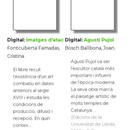
Digital:
Imatges d'atac
Digital:
Agustí Pujol
Fontcuberta Famadas,
Bosch Ballbona, Joan
Cristina
Agustí Pujol va ser
l’escultor català més
El llibre recull
important i influent
l’existència d’un art
de l’època moderna.
combatiu en dates
La seva obra marcà
anteriors al segle
el paisatge artístic de
XVIII i estudia les
molts temples de
condicions de
Catalunya ...
producció, difusió i
(Edicions de la
recepció. En quin
Universitat de Lleida,
contex...