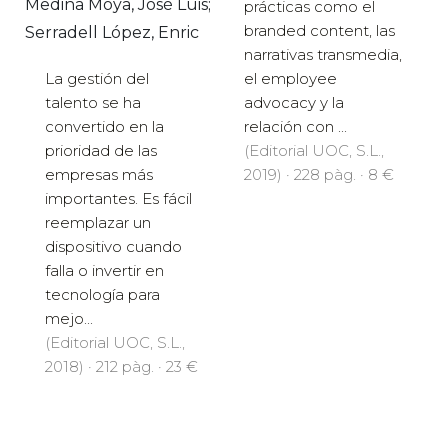
Medina Moya, José Luis;
prácticas como el
branded content, las
Serradell López, Enric
narrativas transmedia,
La gestión del
el employee
talento se ha
advocacy y la
convertido en la
relación con ...
prioridad de las
(Editorial UOC, S.L.,
empresas más
2019) · 228 pàg. · 8 €
importantes. Es fácil
reemplazar un
dispositivo cuando
falla o invertir en
tecnología para
mejo...
(Editorial UOC, S.L.,
2018) · 212 pàg. · 23 €