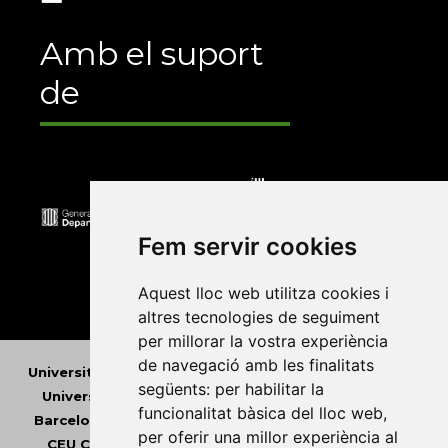
Amb el suport
de
Fem servir cookies
Aquest lloc web utilitza cookies i
altres tecnologies de seguiment
per millorar la vostra experiència
de navegació amb les finalitats
Universitat Abat Oliba CEU
•
Universitat d'Alacant
•
següents:
per habilitar la
Universitat d'Andorra
•
Universitat Autònoma de
funcionalitat bàsica del lloc web
,
Barcelona
•
Universitat de Barcelona
•
Universitat
per oferir una millor experiència al
CEU Cardenal Herrera
•
Universitat de Girona
•