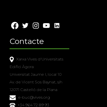
Contacte
Xarxa Vives d'Universitats
Edifici Àgora
Universitat Jaume I, local 10
Av. de Vicent Sos Baynat, s/n
12071 Castelló de la Plana
e-buc@vives.org
+34 964 72 89 93