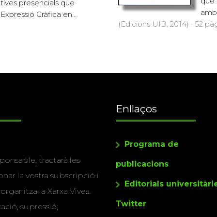
que 
ctives presencials que
amb e
Expressió Gràfica en...
(Edicions UIB, 2014) · 52 pàg
Enllaços
Programa de
ponsable, tractarà les
publicacions
nar la vostra subscripció i
Editorials universitàri
 organitza la Xarxa Vives.
Twitter
cació, supressió,