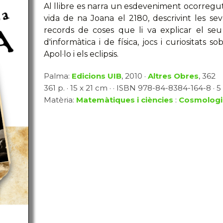
Al llibre es narra un esdeveniment ocorregut e
vida de na Joana el 2180, descrivint les sev
records de coses que li va explicar el seu
d'informàtica i de física, jocs i curiositats s
Apol·lo i els eclipsis.
Palma:
Edicions UIB
, 2010 ·
Altres Obres
, 362
361 p. · 15 x 21 cm · · ISBN 978-84-8384-164-8 · 5 
Matèria:
Matemàtiques i ciències
:
Cosmologia