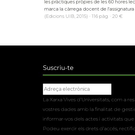
les pràctiques pròpies de les 60 hores le
marca la càrrega docent de l'assignatura 
(Edicions UIB, 2015) · 116 pàg. · 20 €
Suscriu-te
La Xarxa Vives d’Universitats, com a res
vostres dades amb la finalitat de gestio
informar-vos dels actes i activitats que
Podeu exercir els drets d’accés, rectifi