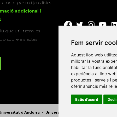
actament per mitjans físics
rmació addicional i
s
.
u que utilitzem les
ió sobre els actes i
Fem servir coo
Aquest lloc web utilitz
millorar la vostra expe
habilitar la funcionalit
experiència al lloc web
productes i serveis i p
oferir anuncis més rell
Estic d’acord
Decl
Universitat d'Andorra
•
Universitat Autònoma de Barcelona