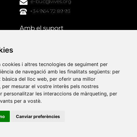
e-buc@vives.org
+34 964 72 89 93
Amb el suport
de
kies
a cookies i altres tecnologies de seguiment per
riència de navegació amb les finalitats següents:
per
at bàsica del lloc web
,
per oferir una millor
,
per mesurar el vostre interès pels nostres
er personalitzar les interaccions de màrqueting
,
per
evants per a vostè
.
ino
Canviar preferències
•
Universitat de Barcelona
•
Universitat CEU Cardenal