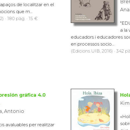
Bren
apaços de localitzar en el
Ana
mocions que m...
) · 180 pàg. · 15 €
"EDU
a la
educadors i educadores socia
en processos socio...
(Edicions UIB, 2016) · 342 pà
presión gráfica 4.0
Hola
.
Kim
, Antonio
«Hol
sobr
s avaluables per realitzar