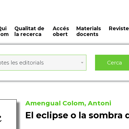
Qui
Qualitat de
Accés
Materials
Reviste
som
la recerca
obert
docents
Cerca
tes les editorials
Amengual Colom, Antoni
El eclipse o la sombra 