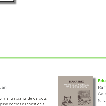
Edu
Juan
Ramo
Gel
nsformar un cúmul de gargots
Sast
iplina només a l’abast dels