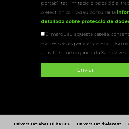
portabilitat, limitació o oposició al tr
o electrònics. Podeu consultar la
info
detallada sobre protecció de dade
Si marqueu aquesta casella, consenti
vostres dades per a enviar-vos informac
activitats que organitza la Xarxa Vives.
Universitat Abat Oliba CEU
•
Universitat d'Alacant
•