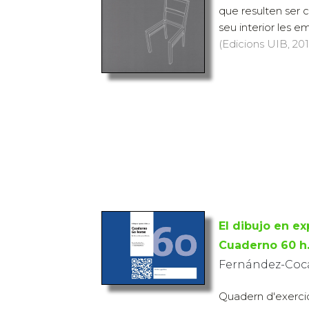
que resulten ser c
seu interior les e
(Edicions UIB, 2012
El dibujo en ex
Cuaderno 60 h
Fernández-Coca
Quadern d'exercici