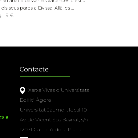
han anat a passar les vacances d'estiu
ls seus pares a Eivissa. Allà, es ...
. · 9 €
Contacte
Xarxa Vives d'Universitats
Edifici Àgora
Universitat Jaume I, local 10
es a
Av. de Vicent Sos Baynat, s/n
12071 Castelló de la Plana