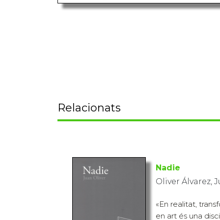
Relacionats
Nadie
Oliver Álvarez, 
«En realitat, tra
en art és una disc