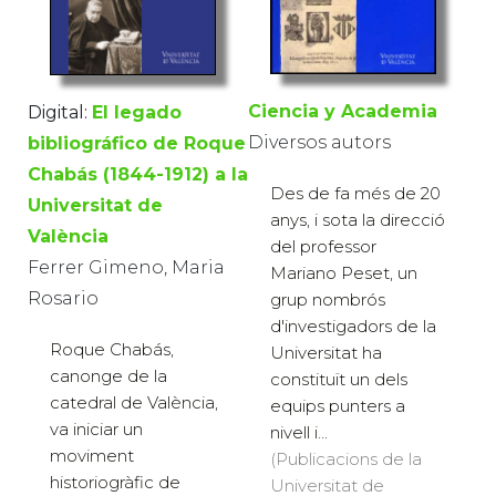
Ciencia y Academia
Digital:
El legado
Diversos autors
bibliográfico de Roque
Chabás (1844-1912) a la
Des de fa més de 20
Universitat de
anys, i sota la direcció
València
del professor
Ferrer Gimeno, Maria
Mariano Peset, un
Rosario
grup nombrós
d'investigadors de la
Roque Chabás,
Universitat ha
canonge de la
constituït un dels
catedral de València,
equips punters a
va iniciar un
nivell i...
moviment
(Publicacions de la
historiogràfic de
Universitat de