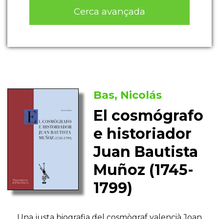
Cerca avançada
Bas, Nicolás
El cosmógrafo
e historiador
Juan Bautista
Muñoz (1745-
1799)
Una justa biografia del cosmògraf valencià Joan