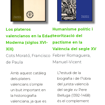
Humanisme polític i
Los plateros
teorització del
valencianos en la Edad
pactisme en la
Moderna (siglos XVI-
València del segle XV
XIX)
Febrer Romaguera,
Cots Morató, Francisco
Manuel-Vicent
de Paula
L?estudi de la
Amb aquest catàleg
biografia i de l?obra
dels platers
del jurista valencià
valencians s’omple
del segle xv Pere
un buit important en
Belluga (1392-1468)
la historiografia
és el complement
valenciana, ja que es