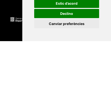
Estic d’acord
Declino
Canviar preferències
Universitat Abat Oliba CEU
•
Universitat d'Alacant
•
Universitat d'Andorra
•
Universitat Autònoma de
Barcelona
•
Universitat de Barcelona
•
Universitat
CEU Cardenal Herrera
•
Universitat de Girona
•
Universitat de les Illes Balears
•
Universitat
Internacional de Catalunya
•
Universitat Jaume I
•
Universitat de Lleida
•
Universitat Miguel Hernández
d'Elx
•
Universitat Oberta de Catalunya
•
Universitat
de Perpinyà Via Domitia
•
Universitat Politècnica de