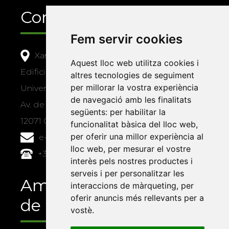
Contacte
Fem servir cookies
Xarxa Vives d'Universitats
Aquest lloc web utilitza cookies i
Edifici Àgora
altres tecnologies de seguiment
per millorar la vostra experiència
Universitat Jaume I, local 10
de navegació amb les finalitats
Av. de Vicent Sos Baynat, s/n
següents:
per habilitar la
12071 Castelló de la Plana
funcionalitat bàsica del lloc web
,
per oferir una millor experiència al
e-buc@vives.org
lloc web
,
per mesurar el vostre
+34 964 72 89 93
interès pels nostres productes i
serveis i per personalitzar les
Amb el suport
interaccions de màrqueting
,
per
oferir anuncis més rellevants per a
de
vostè
.