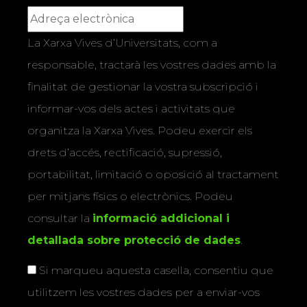
La Xarxa Vives d’Universitats, com a
responsable, tractarà les vostres dades amb la
finalitat de gestionar la vostra subscripció i
informar-vos dels actes i activitats que
organitza la Xarxa Vives. Podeu exercir els
drets d’accés, rectificació, supressió,
portabilitat, limitació o oposició al tractament
per mitjans físics o electrònics. Podeu
consultar la
informació addicional i
detallada sobre protecció de dades
.
Si marqueu aquesta casella, consentiu que
utilitzem les vostres dades per a enviar-vos