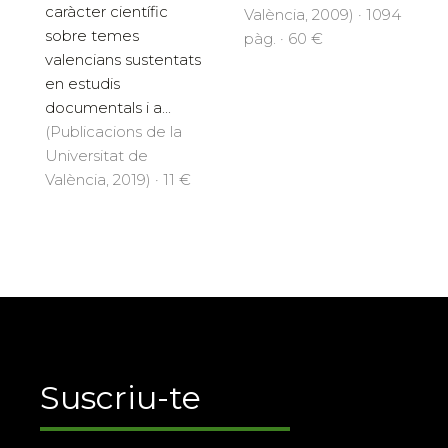
caràcter científic
València, 2009) · 1094
sobre temes
pàg. · 60 €
valencians sustentats
en estudis
documentals i a...
(Publicacions de la
Universitat de
València, 2019) · 11 €
Suscriu-te