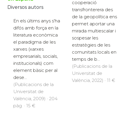
cooperació
Diversos autors
transfronterera des
de la geopolítica ens
En els últims anys s'ha
permet aportar una
difós amb força en la
mirada multiescalar i
literatura econòmica
sospesar les
el paradigma de les
estratègies de les
xarxes (xarxes
comunitats locals en
empresarials, socials,
temps de b...
institucionals) com
(Publicacions de la
element bàsic per al
Universitat de
dese...
València, 2022) · 11 €
(Publicacions de la
Universitat de
València, 2009) · 204
pàg. · 15 €