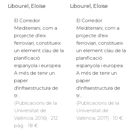
Libourel, Eloïse
Libourel, Eloïse
El Corredor
El Corredor
Mediterrani, com a
Mediterrani, com a
projecte d'eix
projecte d'eix
ferroviari, constitueix
ferroviari, constitueix
un element clau de la
un element clau de la
planificació
planificació
espanyola i europea.
espanyola i europea.
A més de tenir un
A més de tenir un
paper
paper
d'infraestructura de
d'infraestructura de
tr...
tr...
(Publicacions de la
(Publicacions de la
Universitat de
Universitat de
València, 2016) · 212
València, 2017) · 10 €
pàg. · 18 €