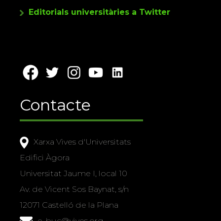
Editorials universitàries a Twitter
Contacte
Xarxa Vives d'Universitats
Edifici Àgora
Universitat Jaume I, local 10
Av. de Vicent Sos Baynat, s/n
12071 Castelló de la Plana
e-buc@vives.org