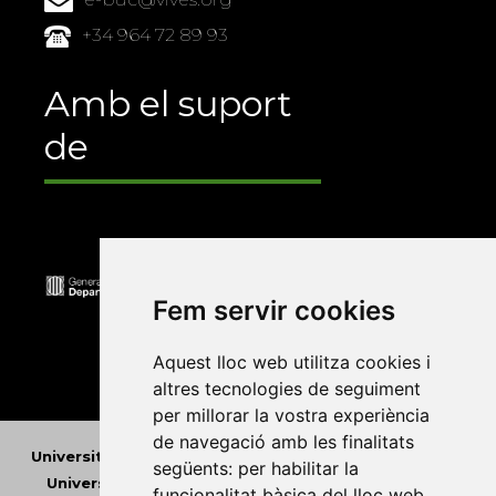
+34 964 72 89 93
Amb el suport
de
Fem servir cookies
Aquest lloc web utilitza cookies i
altres tecnologies de seguiment
per millorar la vostra experiència
de navegació amb les finalitats
Universitat Abat Oliba CEU
•
Universitat d'Alacant
•
següents:
per habilitar la
Universitat d'Andorra
•
Universitat Autònoma de
funcionalitat bàsica del lloc web
,