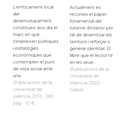
L'enfocament local
Actualment es
del
reconeix el paper
desenvolupament
fonamental del
constitueix avui dia el
turisme d'interior per
marc en què
tal de dinamitzar els
s'insereixen polítiques
territoris i reforçar o
i estratègies
generar identitat. El
econòmiques que
llibre que el lector té
contemplen el punt
en les seue...
de vista social amb
(Publicacions de la
una...
Universitat de
(Publicacions de la
València, 2022) ·
Universitat de
Gratuït
València, 2011) · 280
pàg. · 10 €