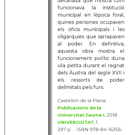
detallada que mostra com
funcionava la institució
municipal en lèpoca foral,
quines persones ocupaven
els oficis municipals i les
oligarquies que sarrapaven
al poder. En definitiva,
aquesta obra mostra el
funcionament polític duna
vila petita durant el regnat
dels Àustria del segle XVII i
els ressorts de poder
delimitats pels furs.
Castellón de la Plana:
Publicacions de la
Universitat Jaume I
, 2018 ·
UNIVERCIUTAT
, 1
297 p. · · ISBN 978-84-16356-