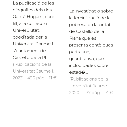
La publicació de les
biografies dels dos
La investigació sobre
Gaetà Huguet, pare i
la feminització de la
fill, a la col·lecció
pobresa en la ciutat
UniverCiutat,
de Castelló de la
coeditada per la
Plana que es
Universitat Jaume I i
presenta contè dues
l'Ajuntament de
parts, una,
Castelló de la Pl...
quantitativa, que
(Publicacions de la
inclou dades sobre
Universitat Jaume I,
estad�...
2022) · 495 pàg. · 11 €
(Publicacions de la
Universitat Jaume I,
2020) · 177 pàg. · 14 €