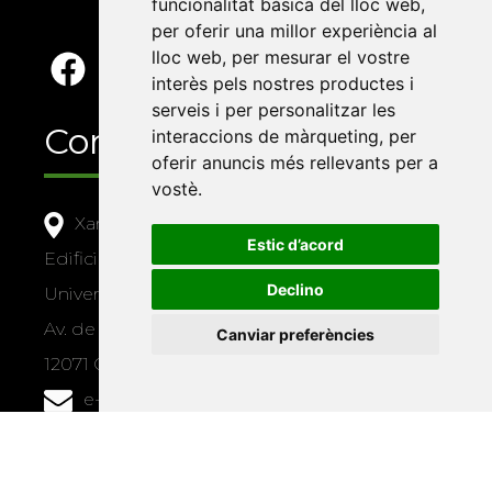
funcionalitat bàsica del lloc web
,
per oferir una millor experiència al
lloc web
,
per mesurar el vostre
interès pels nostres productes i
serveis i per personalitzar les
Contacte
interaccions de màrqueting
,
per
oferir anuncis més rellevants per a
vostè
.
Xarxa Vives d'Universitats
Estic d’acord
Edifici Àgora
Declino
Universitat Jaume I, local 10
Av. de Vicent Sos Baynat, s/n
Canviar preferències
12071 Castelló de la Plana
e-buc@vives.org
+34 964 72 89 93