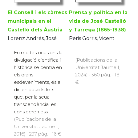
El Consell i els càrrecs
Prensa y política en la
municipals en el
vida de José Castelló
Castelló dels Àustria
y Tárrega (1865-1938)
Lorenz Andrés, José
Peris Gorris, Vicent
En moltes ocasions la
divulgació científica i
(Publicacions de la
històrica se centra en
Universitat Jaume I,
els grans
2024) · 360 pàg. · 18
esdeveniments, és a
€
dir, en aquells fets
que, per la seua
transcendència, es
consideren ess...
(Publicacions de la
Universitat Jaume I,
2016) · 297 pàg. · 16 €