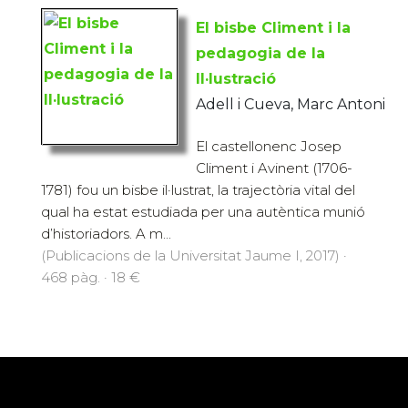
El bisbe Climent i la
pedagogia de la
Il·lustració
Adell i Cueva, Marc Antoni
El castellonenc Josep
Climent i Avinent (1706-
1781) fou un bisbe il·lustrat, la trajectòria vital del
qual ha estat estudiada per una autèntica munió
d’historiadors. A m...
(Publicacions de la Universitat Jaume I, 2017) ·
468 pàg. · 18 €