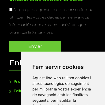
Si marqueu aquesta casella, consentiu que
utilitzem les vostres dades per a enviar-vos
informació sobre els actes i activitats que
organitza la Xarxa Vives.
Enllaços
Fem servir cookies
Aquest lloc web utilitza cookies i
Programa de publicacions
altres tecnologies de seguiment
per millorar la vostra experiència
Editorials universitàries a Twitter
de navegació amb les finalitats
següents:
per habilitar la