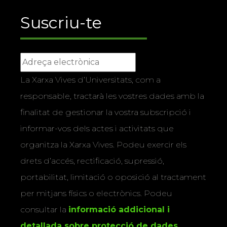
Suscriu-te
La Xarxa Vives d’Universitats, com a
responsable, tractarà les vostres dades amb la
finalitat de gestionar la vostra subscripció i
informar-vos dels actes i activitats que
organitza la Xarxa Vives. Podeu exercir els
drets d’accés, rectificació, supressió,
portabilitat, limitació o oposició al tractament
per mitjans físics o electrònics. Podeu
consultar la
informació addicional i
detallada sobre protecció de dades
.