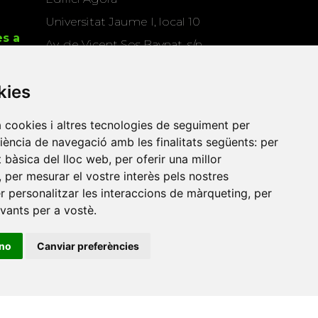
Universitat Jaume I, local 10
es a
Av. de Vicent Sos Baynat, s/n
12071 Castelló de la Plana
kies
e-buc@vives.org
+34 964 72 89 93
a cookies i altres tecnologies de seguiment per
riència de navegació amb les finalitats següents:
per
Amb el suport
at bàsica del lloc web
,
per oferir una millor
de
,
per mesurar el vostre interès pels nostres
er personalitzar les interaccions de màrqueting
,
per
evants per a vostè
.
ino
Canviar preferències