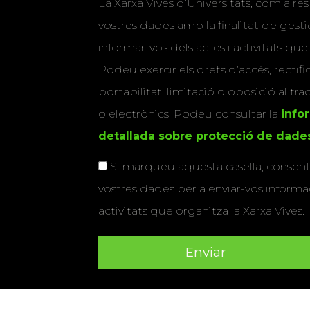
La Xarxa Vives d’Universitats, com a res
vostres dades amb la finalitat de gestio
informar-vos dels actes i activitats que
Podeu exercir els drets d’accés, rectifi
portabilitat, limitació o oposició al tr
o electrònics. Podeu consultar la
info
detallada sobre protecció de dade
Si marqueu aquesta casella, consenti
vostres dades per a enviar-vos informac
activitats que organitza la Xarxa Vives.