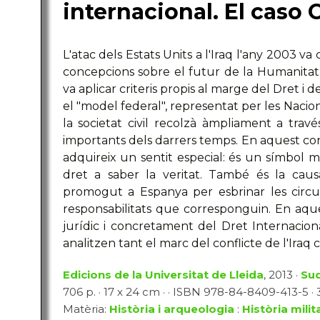
internacional. El caso 
L'atac dels Estats Units a l'Iraq l'any 2003 
concepcions sobre el futur de la Humanitat
va aplicar criteris propis al marge del Dret i de 
el "model federal", representat per les Nacion
la societat civil recolzà àmpliament a trav
importants dels darrers temps. En aquest con
adquireix un sentit especial: és un símbol mu
dret a saber la veritat. També és la causa
promogut a Espanya per esbrinar les circum
responsabilitats que corresponguin. En aquest
jurídic i concretament del Dret Internaciona
analitzen tant el marc del conflicte de l'Iraq
Edicions de la Universitat de Lleida
, 2013 ·
Su
706 p. · 17 x 24 cm · · ISBN 978-84-8409-413-5 · 3
Matèria:
Història i arqueologia
:
Història milit