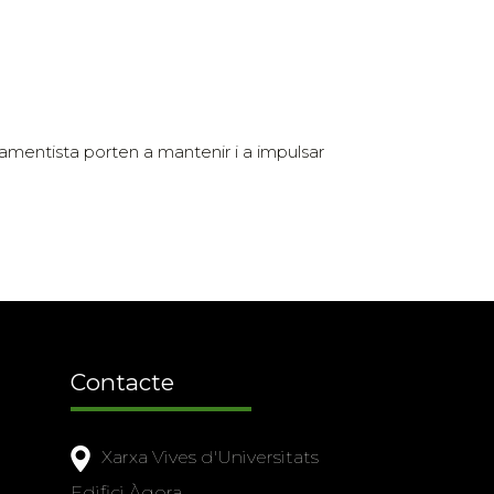
rmamentista porten a mantenir i a impulsar
Contacte
Xarxa Vives d'Universitats
Edifici Àgora