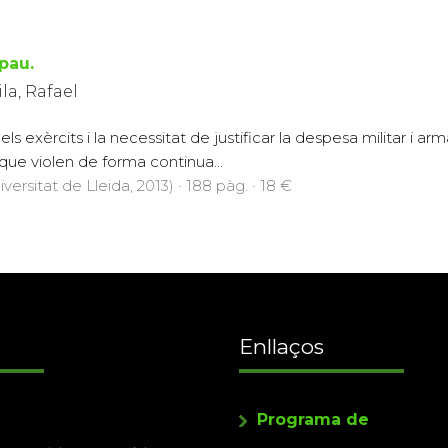
pau.
la, Rafael
s exèrcits i la necessitat de justificar la despesa militar i a
s que violen de forma continua...
versitat de Lleida, 2013) · 188 pàg. · 18 €
Enllaços
Programa de