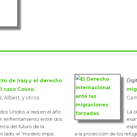
icto de Iraq y el derecho
Digit
El caso Couso.
mig
 Albert; y otros
Cam
dos Unidos a Iraq en el año
La o
un enfrentamiento entre dos
exam
ca del futuro de la
espe
 lado, el “modelo impe...
a la protección de los refug