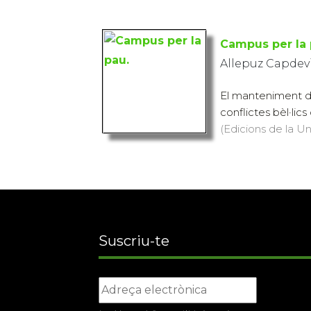
Campus per la 
Allepuz Capdevi
El manteniment del
conflictes bèl·lic
(Edicions de la Uni
Suscriu-te