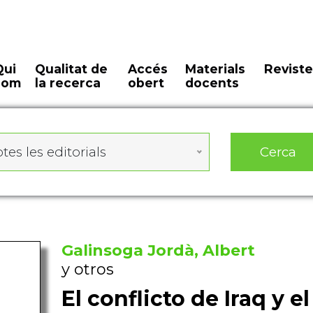
Qui
Qualitat de
Accés
Materials
Reviste
som
la recerca
obert
docents
Cerca
tes les editorials
Galinsoga Jordà, Albert
y otros
El conflicto de Iraq y e