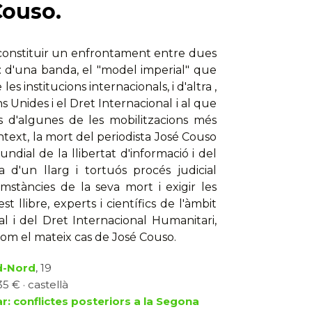
Couso.
va constituir un enfrontament entre dues
: d'una banda, el "model imperial" que
les institucions internacionals, i d'altra ,
s Unides i el Dret Internacional i al que
és d'algunes de les mobilitzacions més
text, la mort del periodista José Couso
ndial de la llibertat d'informació i del
 d'un llarg i tortuós procés judicial
stàncies de la seva mort i exigir les
 llibre, experts i científics de l'àmbit
l i del Dret Internacional Humanitari,
 com el mateix cas de José Couso.
d-Nord
, 19
5 € · castellà
ar: conflictes posteriors a la Segona