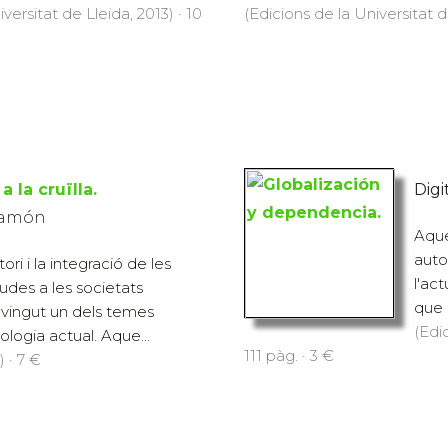
versitat de Lleida, 2013) · 10
(Edicions de la Universitat d
a la cruïlla.
Digit
 Ramón
Aque
auto
ri i la integració de les
l'ac
des a les societats
que 
evingut un dels temes
(Edi
ologia actual. Aque...
111 pàg. · 3 €
 · 7 €