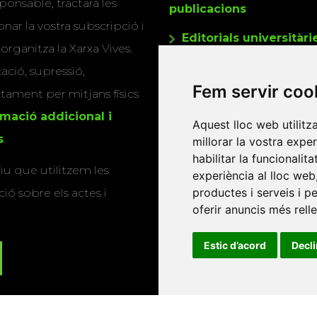
ponsable, tractarà les
publicacions
nar la vostra subscripció i
Editorials universitàri
 organitza la Xarxa Vives.
Twitter
cació, supressió,
Fem servir coo
actament per mitjans físics
rmació addicional i
Aquest lloc web utilitz
s
.
millorar la vostra expe
habilitar la funcionalit
u que utilitzem les
experiència al lloc web
productes i serveis i p
ió sobre els actes i
oferir anuncis més rell
Estic d’acord
Decl