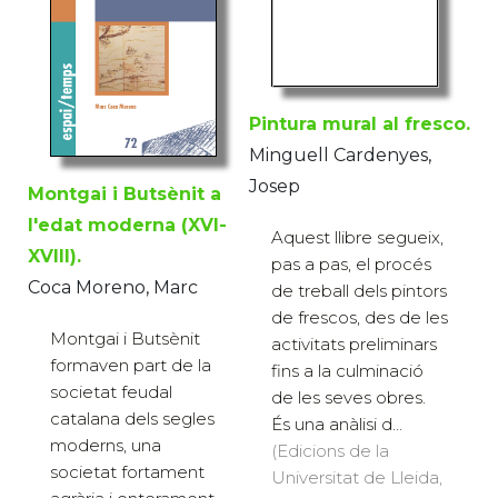
Pintura mural al fresco.
Minguell Cardenyes,
Josep
Montgai i Butsènit a
l'edat moderna (XVI-
Aquest llibre segueix,
XVIII).
pas a pas, el procés
Coca Moreno, Marc
de treball dels pintors
de frescos, des de les
Montgai i Butsènit
activitats preliminars
formaven part de la
fins a la culminació
societat feudal
de les seves obres.
catalana dels segles
És una anàlisi d...
moderns, una
(Edicions de la
societat fortament
Universitat de Lleida,