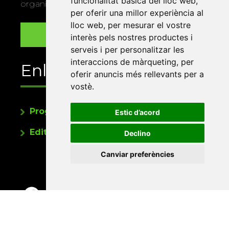
funcionalitat bàsica del lloc web
,
organitza la Xarxa Vives.
per oferir una millor experiència al
lloc web
,
per mesurar el vostre
interès pels nostres productes i
serveis i per personalitzar les
interaccions de màrqueting
,
per
Enllaços
oferir anuncis més rellevants per a
vostè
.
Programa de publicacions
Estic d’acord
Editorials universitàries a Twitter
Declino
Canviar preferències
Contacte