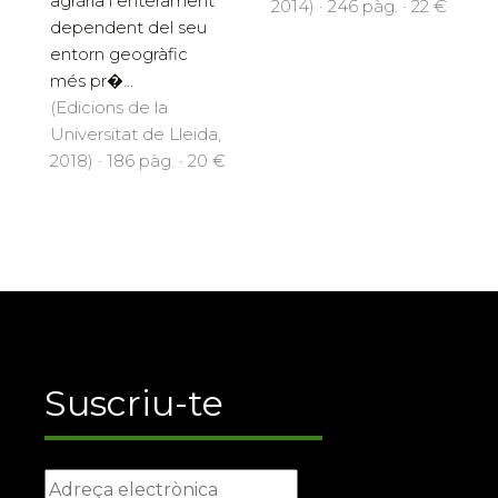
agrària i enterament
2014) · 246 pàg. · 22 €
dependent del seu
entorn geogràfic
més pr�...
(Edicions de la
Universitat de Lleida,
2018) · 186 pàg. · 20 €
Suscriu-te