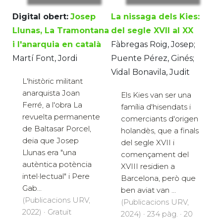
Digital obert:
Josep
La nissaga dels Kies:
Llunas, La Tramontana
del segle XVII al XX
i l'anarquia en català
Fàbregas Roig, Josep;
Martí Font, Jordi
Puente Pérez, Ginés;
Vidal Bonavila, Judit
L'històric militant
anarquista Joan
Els Kies van ser una
Ferré, a l'obra La
família d'hisendats i
revuelta permanente
comerciants d'origen
de Baltasar Porcel,
holandès, que a finals
deia que Josep
del segle XVII i
Llunas era "una
començament del
autèntica potència
XVIII residien a
intel·lectual" i Pere
Barcelona, però que
Gab...
ben aviat van ...
(Publicacions URV,
(Publicacions URV,
2022) · Gratuït
2024) · 234 pàg. · 20