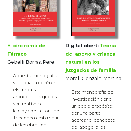
El circ romà de
Digital obert:
Teoría
Tàrraco
del apego y crianza
Gebellí Borràs, Pere
natural en los
juzgados de familia
Aquesta monografia
Morell Gonzalo, Martina
vol donar a conèixer
els treballs
Esta monografía de
arqueològics que es
investigación tiene
van realitzar a
un doble propósito;
la plaça de la Font de
por una parte,
Tarragona amb motiu
acercar el concepto
de les obres de
de ‘apego’ a los