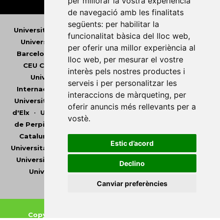
per millorar la vostra experiència
de navegació amb les finalitats
següents:
per habilitar la
Universitat Abat Oliba CEU
•
Universitat d'Alacant
•
funcionalitat bàsica del lloc web
,
Universitat d'Andorra
•
Universitat Autònoma de
per oferir una millor experiència al
Barcelona
•
Universitat de Barcelona
•
Universitat
lloc web
,
per mesurar el vostre
CEU Cardenal Herrera
•
Universitat de Girona
•
interès pels nostres productes i
Universitat de les Illes Balears
•
Universitat
serveis i per personalitzar les
Internacional de Catalunya
•
Universitat Jaume I
•
interaccions de màrqueting
,
per
Universitat de Lleida
•
Universitat Miguel Hernández
oferir anuncis més rellevants per a
d'Elx
•
Universitat Oberta de Catalunya
•
Universitat
vostè
.
de Perpinyà Via Domitia
•
Universitat Politècnica de
Catalunya
•
Universitat Politècnica de València
•
Estic d’acord
Universitat Pompeu Fabra
•
Universitat Ramon Llull
•
Universitat Rovira i Virgili
•
Universitat de Sàsser
•
Declino
Universitat de València
•
Universitat de Vic -
Universitat Central de Catalunya
Canviar preferències
Copyright © 2026
-
Xarxa Vives d'Universitats