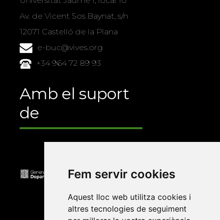
Universitat Jaume I, local 10
Av. de Vicent Sos Baynat, s/n
12071 Castelló de la Plana
e-buc@vives.org
+34 964 72 89 93
Amb el suport
de
Fem servir cookies
Aquest lloc web utilitza cookies i
altres tecnologies de seguiment