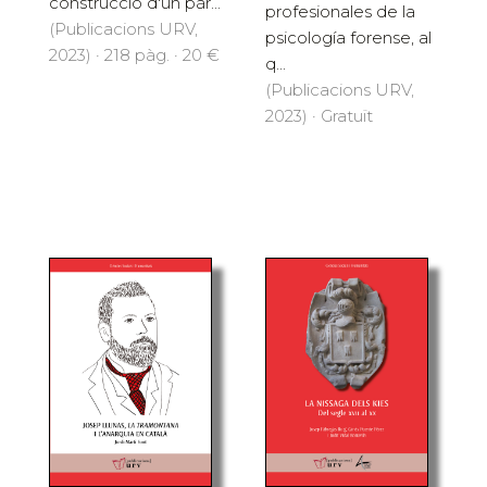
construcció d'un pàr...
profesionales de la
(Publicacions URV,
psicología forense, al
2023) · 218 pàg. · 20 €
q...
(Publicacions URV,
2023) · Gratuït