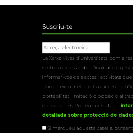
Suscriu-te
La Xarxa Vives d’Universitats, com a res
vostres dades amb la finalitat de gestio
informar-vos dels actes i activitats que
Podeu exercir els drets d’accés, rectifi
portabilitat, limitació o oposició al tr
o electrònics. Podeu consultar la
info
detallada sobre protecció de dade
Si marqueu aquesta casella, consenti