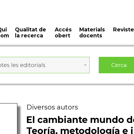
Qui
Qualitat de
Accés
Materials
Reviste
som
la recerca
obert
docents
Cerca
tes les editorials
Diversos autors
El cambiante mundo de
Teoría, metodología e 