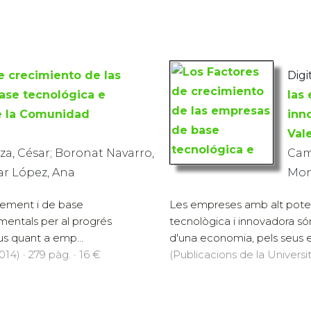
e crecimiento de las
Digit
ase tecnológica e
las
e la Comunidad
inn
Val
a, César; Boronat Navarro,
Cam
lar López, Ana
Mont
xement i de base
Les empreses amb alt poten
mentals per al progrés
tecnològica i innovadora só
us quant a emp...
d'una economia, pels seus e
14) · 279 pàg. · 16 €
(Publicacions de la Universit