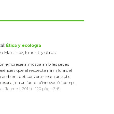
al:
Ética y ecología
 Martínez, Emerit; y otros
ón empresarial mostra amb les seues
riències que el respecte i la millora del
 ambient pot convertir-se en un actiu
esarial, en un factor d'innovació i comp...
at Jaume I, 2014) · 120 pàg. · 3 €