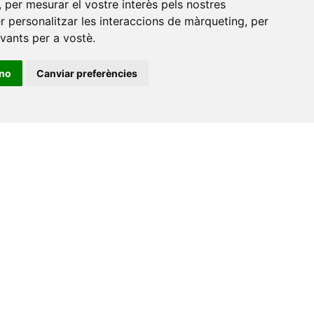
,
per mesurar el vostre interès pels nostres
er personalitzar les interaccions de màrqueting
,
per
evants per a vostè
.
ino
Canviar preferències
•
Universitat de Barcelona
•
Universitat CEU Cardenal
itat Jaume I
•
Universitat de Lleida
•
Universitat Miguel
ca de Catalunya
•
Universitat Politècnica de València
•
t de València
•
Universitat de Vic - Universitat Central de