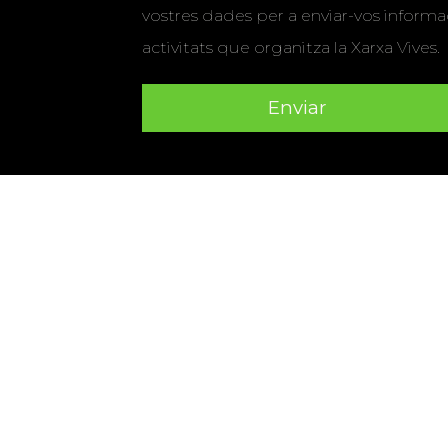
vostres dades per a enviar-vos informac
activitats que organitza la Xarxa Vives.
Universitat Abat Oliba CEU
•
Universitat d'Alacant
•
Herrera
•
Universitat de Girona
•
Universitat de les Ill
Hernández d'Elx
•
Universitat Oberta de Catalunya
•
Universitat Pompeu Fabra
•
Universitat Ramon Llull
•
U