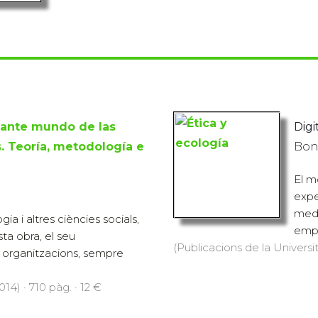
iante mundo de las
Digit
. Teoría, metodología e
Bono
El m
expe
medi
ia i altres ciències socials,
empr
ta obra, el seu
(Publicacions de la Universit
i organitzacions, sempre
14) · 710 pàg. · 12 €