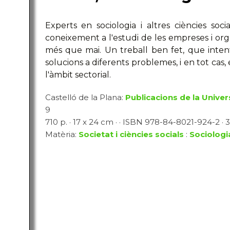
Experts en sociologia i altres ciències soc
coneixement a l'estudi de les empreses i org
més que mai. Un treball ben fet, que intenta
solucions a diferents problemes, i en tot cas,
l'àmbit sectorial.
Castelló de la Plana:
Publicacions de la Univer
9
710 p. · 17 x 24 cm · · ISBN 978-84-8021-924-2 · 3
Matèria:
Societat i ciències socials
:
Sociologia