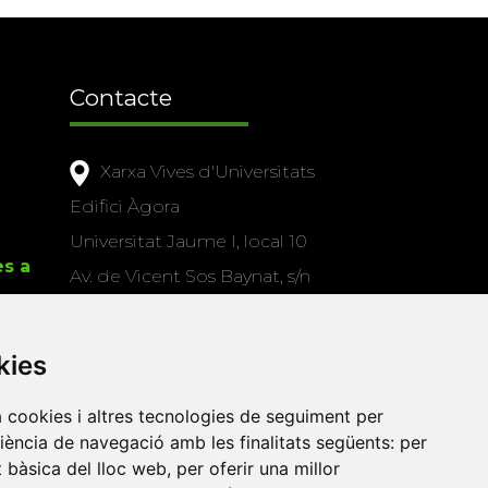
Contacte
Xarxa Vives d'Universitats
Edifici Àgora
Universitat Jaume I, local 10
es a
Av. de Vicent Sos Baynat, s/n
12071 Castelló de la Plana
e-buc@vives.org
kies
+34 964 72 89 93
a cookies i altres tecnologies de seguiment per
Amb el suport
riència de navegació amb les finalitats següents:
per
de
at bàsica del lloc web
,
per oferir una millor