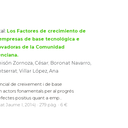
al:
Los Factores de crecimiento de
 empresas de base tecnológica e
ovadoras de la Comunidad
enciana.
isón Zornoza, César; Boronat Navarro,
serrat; Villar López, Ana
cial de creixement i de base
n actors fonamentals per al progrés
fectes positius quant a emp...
at Jaume I, 2014) · 279 pàg. · 6 €