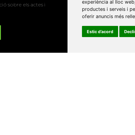
experiència al lloc web
ió sobre els actes i
productes i serveis i p
oferir anuncis més rell
Estic d’acord
Decl
Universitat d'Andorra
•
Universitat Autònoma de Barcelona
es Balears
•
Universitat Internacional de Catalunya
•
Univers
Universitat de Perpinyà Via Domitia
•
Universitat Politècni
niversitat Rovira i Virgili
•
Universitat de Sàsser
•
Universita
Catalunya