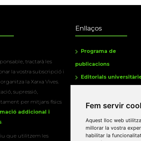
Enllaços
Programa de
ponsable, tractarà les
publicacions
nar la vostra subscripció i
Editorials universitàri
 organitza la Xarxa Vives.
Twitter
cació, supressió,
actament per mitjans físics
Fem servir coo
rmació addicional i
Aquest lloc web utilitz
s
.
millorar la vostra expe
habilitar la funcionalit
u que utilitzem les