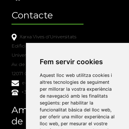
Contacte
Xarxa Vives d'Universitats
Edifici Àgora
Universitat Jaume I, local 10
Fem servir cookies
Av. de Vicent Sos Baynat, s/n
12071 Castelló de la Plana
Aquest lloc web utilitza cookies i
altres tecnologies de seguiment
e-buc@vives.org
per millorar la vostra experiència
+34 964 72 89 93
de navegació amb les finalitats
següents:
per habilitar la
Amb el suport
funcionalitat bàsica del lloc web
,
per oferir una millor experiència al
de
lloc web
,
per mesurar el vostre