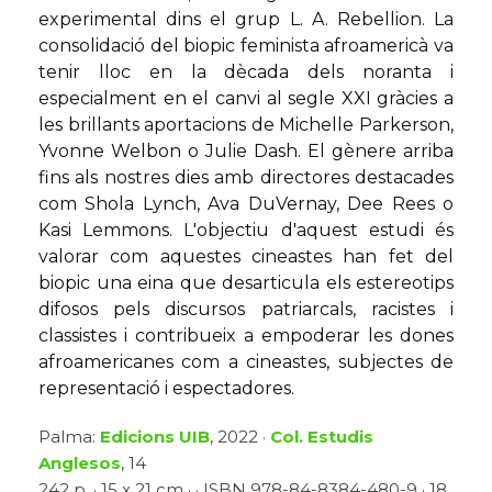
experimental dins el grup L. A. Rebellion. La
consolidació del biopic feminista afroamericà va
tenir lloc en la dècada dels noranta i
especialment en el canvi al segle XXI gràcies a
les brillants aportacions de Michelle Parkerson,
Yvonne Welbon o Julie Dash. El gènere arriba
fins als nostres dies amb directores destacades
com Shola Lynch, Ava DuVernay, Dee Rees o
Kasi Lemmons. L'objectiu d'aquest estudi és
valorar com aquestes cineastes han fet del
biopic una eina que desarticula els estereotips
difosos pels discursos patriarcals, racistes i
classistes i contribueix a empoderar les dones
afroamericanes com a cineastes, subjectes de
representació i espectadores.
Palma:
Edicions UIB
, 2022 ·
Col. Estudis
Anglesos
, 14
242 p. · 15 x 21 cm · · ISBN 978-84-8384-480-9 · 18