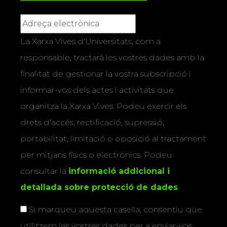
La Xarxa Vives d’Universitats, com a
responsable, tractarà les vostres dades amb la
finalitat de gestionar la vostra subscripció i
informar-vos dels actes i activitats que
organitza la Xarxa Vives. Podeu exercir els
drets d’accés, rectificació, supressió,
portabilitat, limitació o oposició al tractament
per mitjans físics o electrònics. Podeu
consultar la
informació addicional i
detallada sobre protecció de dades
.
Si marqueu aquesta casella, consentiu que
utilitzem les vostres dades per a enviar-vos