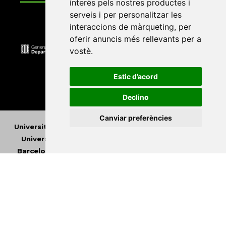
interès pels nostres productes i
serveis i per personalitzar les
interaccions de màrqueting
,
per
oferir anuncis més rellevants per a
vostè
.
Estic d’acord
Declino
Canviar preferències
Universitat Abat Oliba CEU
•
Universitat d'Alacant
•
Universitat d'Andorra
•
Universitat Autònoma de
Barcelona
•
Universitat de Barcelona
•
Universitat
CEU Cardenal Herrera
•
Universitat de Girona
•
Universitat de les Illes Balears
•
Universitat
Internacional de Catalunya
•
Universitat Jaume I
•
Universitat de Lleida
•
Universitat Miguel Hernández
d'Elx
•
Universitat Oberta de Catalunya
•
Universitat
de Perpinyà Via Domitia
•
Universitat Politècnica de