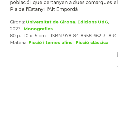
població i que pertanyen a dues comarques: el
Pla de l'Estany i l'Alt Empordà.
Girona:
Universitat de Girona. Edicions UdG
,
2023 ·
Monografies
80 p. · 10 x 15 cm · · ISBN 978-84-8458-662-3 · 8 €
Matèria:
Ficció i temes afins
:
Ficció clàssica