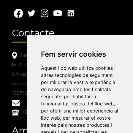
Contacte
Fem servir cookies
Xarxa Vives d'Universitats
Edifici Àgora
Aquest lloc web utilitza cookies i
Universitat Jaume I, local 10
altres tecnologies de seguiment
per millorar la vostra experiència
Av. de Vicent Sos Baynat, s/n
de navegació amb les finalitats
12071 Castelló de la Plana
següents:
per habilitar la
e-buc@vives.org
funcionalitat bàsica del lloc web
,
per oferir una millor experiència al
+34 964 72 89 93
lloc web
,
per mesurar el vostre
interès pels nostres productes i
Amb el suport
serveis i per personalitzar les