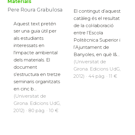
Materials
Pere Roura Grabulosa
El contingut d’aquest
catàleg és el resultat
Aquest text pretén
de la col•laboració
ser una guia útil per
entre l’Escola
als estudiants
Politècnica Superior i
interessats en
l’Ajuntament de
l'impacte ambiental
Banyoles, en què l&...
dels materials. El
(Universitat de
document
Girona. Edicions UdG,
s'estructura en tretze
2012) · 44 pàg. · 11 €
seminaris organitzats
en cinc b...
(Universitat de
Girona. Edicions UdG,
2012) · 80 pàg. · 10 €