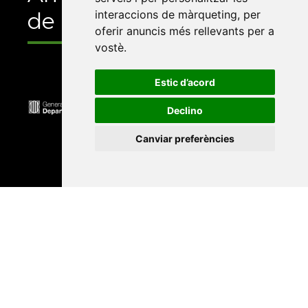
interaccions de màrqueting
,
per
de
oferir anuncis més rellevants per a
vostè
.
Estic d’acord
Declino
Canviar preferències
Universitat Abat Oliba CEU
•
Universitat d'Alacant
•
Universitat d'Andorra
•
Universitat Autònoma de
Barcelona
•
Universitat de Barcelona
•
Universitat
CEU Cardenal Herrera
•
Universitat de Girona
•
Universitat de les Illes Balears
•
Universitat
Internacional de Catalunya
•
Universitat Jaume I
•