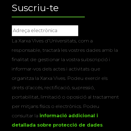
Suscriu-te
La Xarxa Vives d’Universitats, com a
responsable, tractarà les vostres dades amb la
finalitat de gestionar la vostra subscripció i
informar-vos dels actes i activitats que
organitza la Xarxa Vives. Podeu exercir els
drets d’accés, rectificació, supressió,
portabilitat, limitació o oposició al tractament
per mitjans físics o electrònics. Podeu
consultar la
informació addicional i
detallada sobre protecció de dades
.