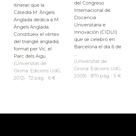
del Congreso
itinerari que la
Internacional de
Càtedra M. Àngels
Docencia
Anglada dedica a M.
Universitaria e
Àngels Anglada.
Innovación (CIDUI)
Constitueix el vèrtex
que se celebró en
del triangle angladià,
Barcelona el dia 6 de
format per Vic, el
...
Parc dels Aigu...
(Universitat de
(Universitat de
Girona. Edicions UdG,
Girona. Edicions UdG,
2009) · 870 pàg. · 5 €
2012) · 72 pàg. · 6 €