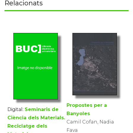
Relacionats
Propostes per a
Digital:
Seminaris de
Banyoles
Ciència dels Materials.
Camil Cofan, Nadia
Reciclatge dels
Fava