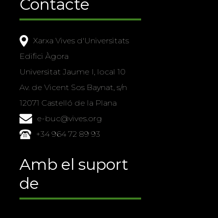
Contacte
Xarxa Vives d'Universitats
Edifici Àgora
Universitat Jaume I, local 10
Av. de Vicent Sos Baynat, s/n
12071 Castelló de la Plana
e-buc@vives.org
+34 964 72 89 93
Amb el suport
de