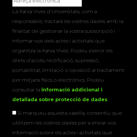
La Xarxa Vives d’Universitats, com a
responsable, tractarà les vostres dades amb la
finalitat de gestionar la vostra subscripció i
informar-vos dels actes i activitats que
organitza la Xarxa Vives. Podeu exercir els
drets d’accés, rectificació, supressió,
portabilitat, limitació o oposició al tractament
per mitjans físics o electrònics. Podeu
consultar la
informació addicional i
detallada sobre protecció de dades
.
Si marqueu aquesta casella, consentiu que
utilitzem les vostres dades per a enviar-vos
informació sobre els actes i activitats que