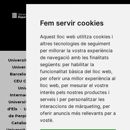
Fem servir cookies
Aquest lloc web utilitza cookies i
altres tecnologies de seguiment
per millorar la vostra experiència
de navegació amb les finalitats
Universitat Abat Oliba CEU
•
Universitat d'Alacant
•
següents:
per habilitar la
Universitat d'Andorra
•
Universitat Autònoma de
funcionalitat bàsica del lloc web
,
Barcelona
•
Universitat de Barcelona
•
Universitat
per oferir una millor experiència al
CEU Cardenal Herrera
•
Universitat de Girona
•
lloc web
,
per mesurar el vostre
Universitat de les Illes Balears
•
Universitat
interès pels nostres productes i
Internacional de Catalunya
•
Universitat Jaume I
•
serveis i per personalitzar les
Universitat de Lleida
•
Universitat Miguel Hernández
interaccions de màrqueting
,
per
d'Elx
•
Universitat Oberta de Catalunya
•
Universitat
oferir anuncis més rellevants per a
de Perpinyà Via Domitia
•
Universitat Politècnica de
vostè
.
Catalunya
•
Universitat Politècnica de València
•
Universitat Pompeu Fabra
•
Universitat Ramon Llull
•