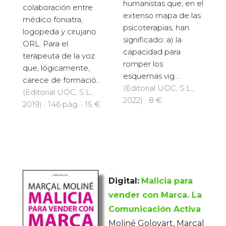
humanistas que, en el
colaboración entre
extenso mapa de las
médico foniatra,
psicoterapias, han
logopeda y cirujano
significado: a) la
ORL. Para el
capacidad para
terapeuta de la voz
romper los
que, lógicamente,
esquemas vig...
carece de formació...
(Editorial UOC, S.L.,
(Editorial UOC, S.L.,
2022) · 8 €
2019) · 146 pàg. · 15 €
Digital:
Malicia para
vender con Marca. La
Comunicación Activa
Moliné Golovart, Marçal