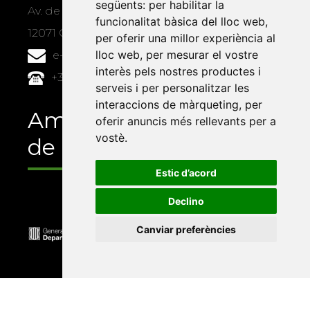
següents:
per habilitar la
Av. de Vicent Sos Baynat, s/n
funcionalitat bàsica del lloc web
,
12071 Castelló de la Plana
per oferir una millor experiència al
lloc web
,
per mesurar el vostre
e-buc@vives.org
interès pels nostres productes i
+34 964 72 89 93
serveis i per personalitzar les
interaccions de màrqueting
,
per
Amb el suport
oferir anuncis més rellevants per a
vostè
.
de
Estic d’acord
Declino
Canviar preferències