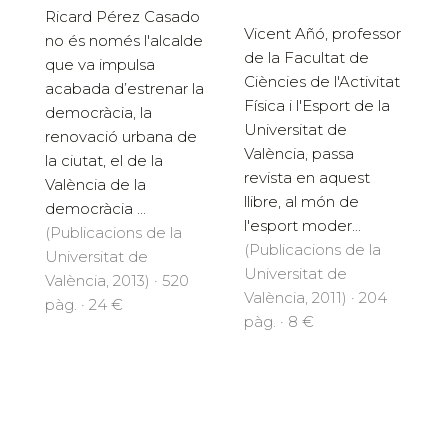
Ricard Pérez Casado
Vicent Añó, professor
no és només l'alcalde
de la Facultat de
que va impulsa
Ciències de l'Activitat
acabada d’estrenar la
Física i l'Esport de la
democràcia, la
Universitat de
renovació urbana de
València, passa
la ciutat, el de la
revista en aquest
València de la
llibre, al món de
democràcia ...
l'esport moder...
(Publicacions de la
(Publicacions de la
Universitat de
Universitat de
València, 2013) · 520
València, 2011) · 204
pàg. · 24 €
pàg. · 8 €