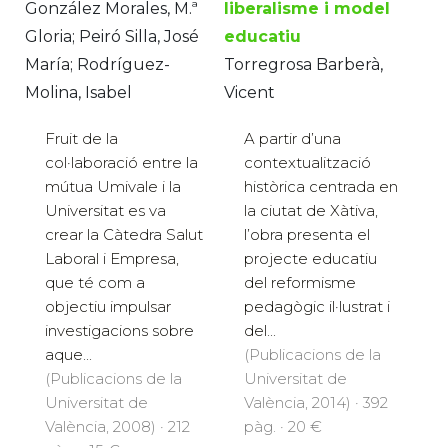
González Morales, M.ª
liberalisme i model
Gloria; Peiró Silla, José
educatiu
María; Rodríguez-
Torregrosa Barberà,
Molina, Isabel
Vicent
Fruit de la
A partir d’una
col·laboració entre la
contextualització
mútua Umivale i la
històrica centrada en
Universitat es va
la ciutat de Xàtiva,
crear la Càtedra Salut
l’obra presenta el
Laboral i Empresa,
projecte educatiu
que té com a
del reformisme
objectiu impulsar
pedagògic il·lustrat i
investigacions sobre
del...
aque...
(Publicacions de la
(Publicacions de la
Universitat de
Universitat de
València, 2014) · 392
València, 2008) · 212
pàg. · 20 €