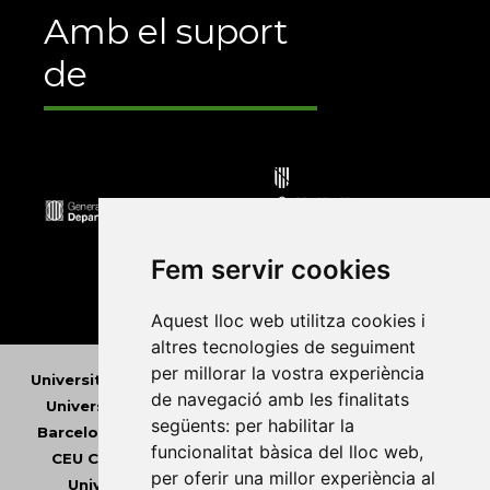
Amb el suport
de
Fem servir cookies
Aquest lloc web utilitza cookies i
altres tecnologies de seguiment
per millorar la vostra experiència
Universitat Abat Oliba CEU
•
Universitat d'Alacant
•
de navegació amb les finalitats
Universitat d'Andorra
•
Universitat Autònoma de
següents:
per habilitar la
Barcelona
•
Universitat de Barcelona
•
Universitat
funcionalitat bàsica del lloc web
,
CEU Cardenal Herrera
•
Universitat de Girona
•
per oferir una millor experiència al
Universitat de les Illes Balears
•
Universitat