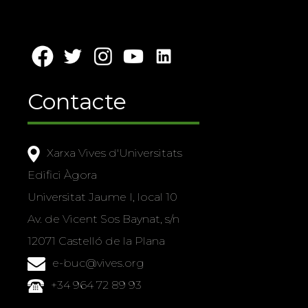
Contacte
Xarxa Vives d'Universitats
Edifici Àgora
Universitat Jaume I, local 10
Av. de Vicent Sos Baynat, s/n
12071 Castelló de la Plana
e-buc@vives.org
+34 964 72 89 93