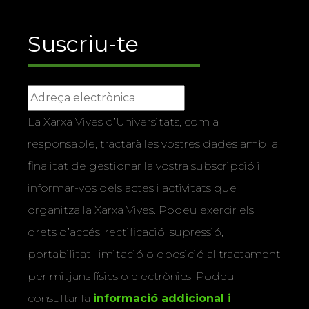
Suscriu-te
La Xarxa Vives d’Universitats, com a
responsable, tractarà les vostres dades amb la
finalitat de gestionar la vostra subscripció i
informar-vos dels actes i activitats que
organitza la Xarxa Vives. Podeu exercir els
drets d’accés, rectificació, supressió,
portabilitat, limitació o oposició al tractament
per mitjans físics o electrònics. Podeu
consultar la
informació addicional i