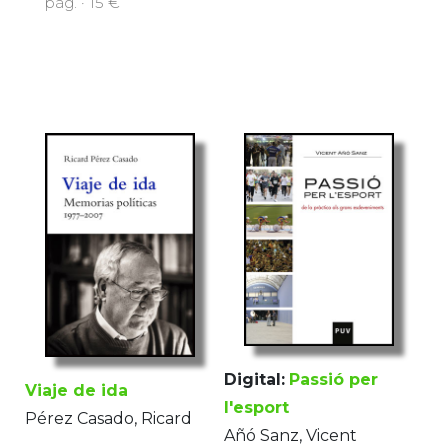
pàg. · 15 €
Digital:
Passió per
Viaje de ida
l'esport
Pérez Casado, Ricard
Añó Sanz, Vicent