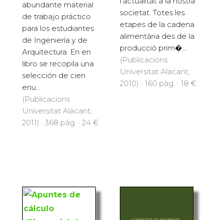
l'actualitat a la nostra
abundante material
societat. Totes les
de trabajo práctico
etapes de la cadena
para los estudiantes
alimentària des de la
de Ingeniería y de
producció prim�...
Arquitectura. En en
(Publicacions
libro se recopila una
Universitat Alacant,
selección de cien
2010) · 160 pàg. · 18 €
enu...
(Publicacions
Universitat Alacant,
2011) · 368 pàg. · 24 €