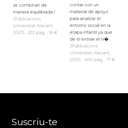
contar con un
se combinan de
material de apoyo
manera equilibrada l...
para analizar el
(Publicacions
entorno social en la
Universitat Alacant,
etapa infantil ya que
2007) · 232 pàg. · 16 €
de él extrae el ni�...
(Publicacions
Universitat Alacant,
2001) · 400 pàg. · 17 €
Suscriu-te