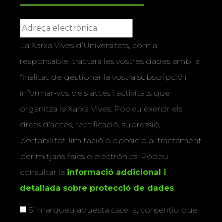
La Xarxa Vives d’Universitats, com a
responsable, tractarà les vostres dades amb la
finalitat de gestionar la vostra subscripció i
informar-vos dels actes i activitats que
organitza la Xarxa Vives. Podeu exercir els
drets d’accés, rectificació, supressió,
portabilitat, limitació o oposició al tractament
per mitjans físics o electrònics. Podeu
consultar la
informació addicional i
detallada sobre protecció de dades
.
Si marqueu aquesta casella, consentiu que