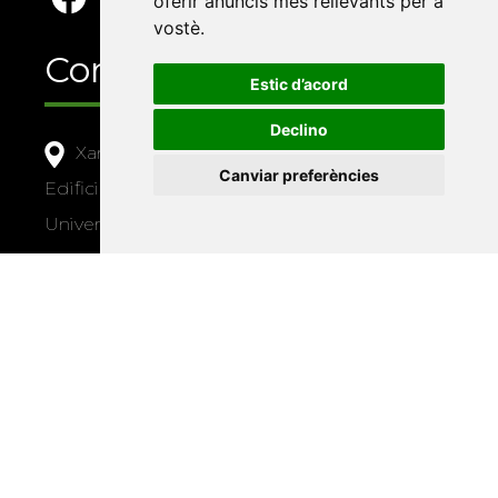
oferir anuncis més rellevants per a
vostè
.
Contacte
Estic d’acord
Declino
Xarxa Vives d'Universitats
Canviar preferències
Edifici Àgora
Universitat Jaume I, local 10
Av. de Vicent Sos Baynat, s/n
12071 Castelló de la Plana
e-buc@vives.org
+34 964 72 89 93
Amb el suport
de