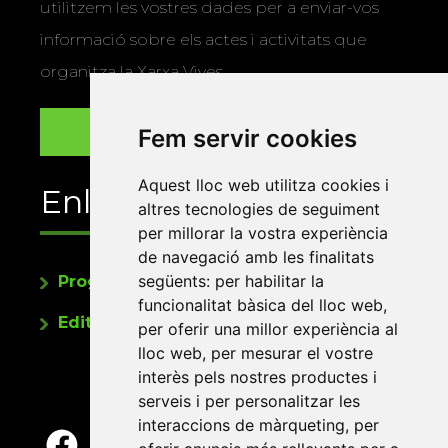
utilitzem les vostres dades per a enviar-vos
informació sobre els actes i activitats que
organitza la Xarxa Vives.
Fem servir cookies
Aquest lloc web utilitza cookies i
Enllaços
altres tecnologies de seguiment
per millorar la vostra experiència
de navegació amb les finalitats
següents:
per habilitar la
Programa de publicacions
funcionalitat bàsica del lloc web
,
Editorials universitàries a Twitter
per oferir una millor experiència al
lloc web
,
per mesurar el vostre
interès pels nostres productes i
serveis i per personalitzar les
interaccions de màrqueting
,
per