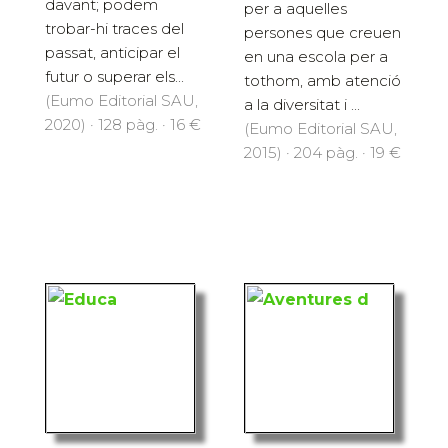
davant; podem
per a aquelles
trobar-hi traces del
persones que creuen
passat, anticipar el
en una escola per a
futur o superar els...
tothom, amb atenció
(Eumo Editorial SAU,
a la diversitat i ...
2020) · 128 pàg. · 16 €
(Eumo Editorial SAU,
2015) · 204 pàg. · 19 €