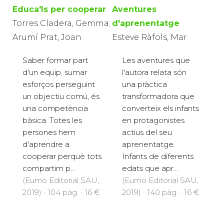
Educa'ls per cooperar
Aventures
Torres Cladera, Gemma;
d'aprenentatge
Arumí Prat, Joan
Esteve Ràfols, Mar
Saber formar part
Les aventures que
d'un equip, sumar
l'autora relata són
esforços perseguint
una pràctica
un objectiu comú, és
transformadora que
una competència
converteix els infants
bàsica. Totes les
en protagonistes
persones hem
actius del seu
d'aprendre a
aprenentatge.
cooperar perquè tots
Infants de diferents
compartim p...
edats que apr...
(Eumo Editorial SAU,
(Eumo Editorial SAU,
2019) · 104 pàg. · 16 €
2019) · 140 pàg. · 16 €