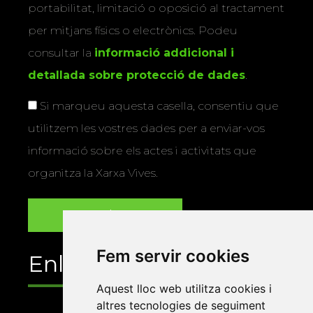
portabilitat, limitació o oposició al tractament
per mitjans físics o electrònics. Podeu
consultar la
informació addicional i
detallada sobre protecció de dades
.
Si marqueu aquesta casella, consentiu que
utilitzem les vostres dades per a enviar-vos
informació sobre els actes i activitats que
organitza la Xarxa Vives.
Fem servir cookies
Enllaços
Aquest lloc web utilitza cookies i
altres tecnologies de seguiment