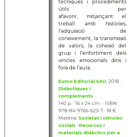
tècniques i procediments
útils per
afavorir, mitjançant el
treball amb històries,
l'adquisició de
coneixement, la transmissió
de valors, la cohesió del
grup i l'enfortiment dels
vincles emocionals dins i
fora de l'aula.
Eumo Editorial SAU
, 2018 ·
Didàctiques i
complements
140 p. · 16 x 24 cm · · ISBN
978-84-9766-623-7 · 18 €
Matèria:
Societat i ciències
socials
:
Recursos i
materials didàctics per a