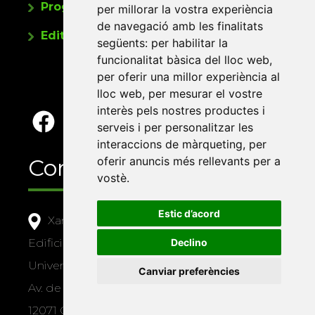
Programa de publicacions
per millorar la vostra experiència
de navegació amb les finalitats
Editorials universitàries a Twitter
següents:
per habilitar la
funcionalitat bàsica del lloc web
,
per oferir una millor experiència al
lloc web
,
per mesurar el vostre
interès pels nostres productes i
serveis i per personalitzar les
interaccions de màrqueting
,
per
oferir anuncis més rellevants per a
Contacte
vostè
.
Estic d’acord
Xarxa Vives d'Universitats
Declino
Edifici Àgora
Universitat Jaume I, local 10
Canviar preferències
Av. de Vicent Sos Baynat, s/n
12071 Castelló de la Plana