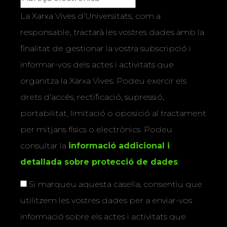
La Xarxa Vives d’Universitats, com a
responsable, tractarà les vostres dades amb la
finalitat de gestionar la vostra subscripció i
informar-vos dels actes i activitats que
organitza la Xarxa Vives. Podeu exercir els
drets d’accés, rectificació, supressió,
portabilitat, limitació o oposició al tractament
per mitjans físics o electrònics. Podeu
consultar la
informació addicional i
detallada sobre protecció de dades
.
Si marqueu aquesta casella, consentiu que
utilitzem les vostres dades per a enviar-vos
informació sobre els actes i activitats que