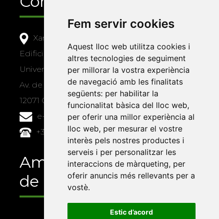
Contacte
Fem servir cookies
Xarxa Vives d'Universitats
Aquest lloc web utilitza cookies i
Edifici Àgora
altres tecnologies de seguiment
Universitat Jaume I, local 10
per millorar la vostra experiència
de navegació amb les finalitats
Av. de Vicent Sos Baynat, s/n
següents:
per habilitar la
12071 Castelló de la Plana
funcionalitat bàsica del lloc web
,
e-buc@vives.org
per oferir una millor experiència al
lloc web
,
per mesurar el vostre
+34 964 72 89 93
interès pels nostres productes i
serveis i per personalitzar les
Amb el suport
interaccions de màrqueting
,
per
oferir anuncis més rellevants per a
de
vostè
.
Estic d’acord