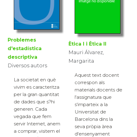
Problemes
Ètica I i Ètica II
d'estadística
Mauri Álvarez,
descriptiva
Margarita
Diversos autors
Aquest text docent
La societat en què
correspon als
vivim es caracteritza
materials docents de
per la gran quantitat
l'assignatura que
de dades que s?hi
s'imparteix a la
generen. Cada
Universitat de
vegada que fem
Barcelona dins la
servir Internet, anem
seva pròpia àrea
a comprar, visitem el
d'ensenyament