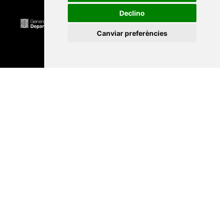
Declino
Canviar preferències
Universitat Abat Oliba CEU
•
Universitat d'Alacant
•
Universitat d'Andorra
•
Universitat Autònoma de
Barcelona
•
Universitat de Barcelona
•
Universitat
CEU Cardenal Herrera
•
Universitat de Girona
•
Universitat de les Illes Balears
•
Universitat
Internacional de Catalunya
•
Universitat Jaume I
•
Universitat de Lleida
•
Universitat Miguel Hernández
d'Elx
•
Universitat Oberta de Catalunya
•
Universitat
de Perpinyà Via Domitia
•
Universitat Politècnica de
Catalunya
•
Universitat Politècnica de València
•
Universitat Pompeu Fabra
•
Universitat Ramon Llull
•