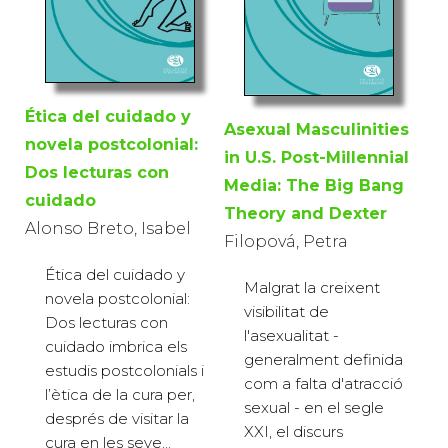
Ética del cuidado y
Asexual Masculinities
novela postcolonial:
in U.S. Post-Millennial
Dos lecturas con
Media: The Big Bang
cuidado
Theory and Dexter
Alonso Breto, Isabel
Filopová, Petra
Ética del cuidado y
Malgrat la creixent
novela postcolonial:
visibilitat de
Dos lecturas con
l'asexualitat -
cuidado imbrica els
generalment definida
estudis postcolonials i
com a falta d'atracció
l’ètica de la cura per,
sexual - en el segle
després de visitar la
XXI, el discurs
cura en les seve...