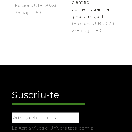
científic
(Edicions UIB, 2023) ·
contemporani ha
176 pàg. · 15 €
ignorat majorit...
(Edicions UIB, 2021) ·
228 pàg. · 18 €
Suscriu-te
La Xarxa Vives d’Universitats, com a