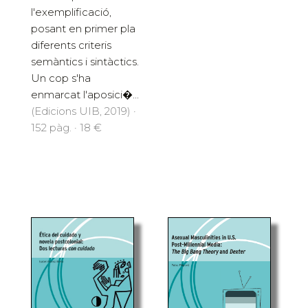
l'exemplificació,
posant en primer pla
diferents criteris
semàntics i sintàctics.
Un cop s'ha
enmarcat l'aposici�...
(Edicions UIB, 2019) ·
152 pàg. · 18 €