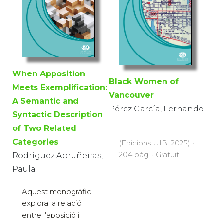
When Apposition
Black Women of
Meets Exemplification:
Vancouver
A Semantic and
Pérez García, Fernando
Syntactic Description
of Two Related
Categories
(Edicions UIB, 2025) ·
204 pàg. · Gratuït
Rodríguez Abruñeiras,
Paula
Aquest monogràfic
explora la relació
entre l'aposició i