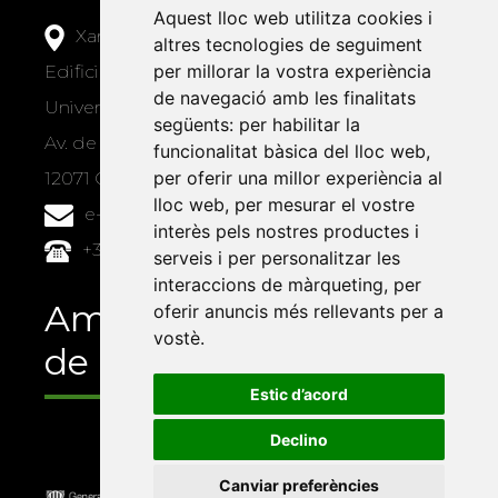
Aquest lloc web utilitza cookies i
Xarxa Vives d'Universitats
altres tecnologies de seguiment
per millorar la vostra experiència
Edifici Àgora
de navegació amb les finalitats
Universitat Jaume I, local 10
següents:
per habilitar la
Av. de Vicent Sos Baynat, s/n
funcionalitat bàsica del lloc web
,
per oferir una millor experiència al
12071 Castelló de la Plana
lloc web
,
per mesurar el vostre
e-buc@vives.org
interès pels nostres productes i
+34 964 72 89 93
serveis i per personalitzar les
interaccions de màrqueting
,
per
Amb el suport
oferir anuncis més rellevants per a
vostè
.
de
Estic d’acord
Declino
Canviar preferències