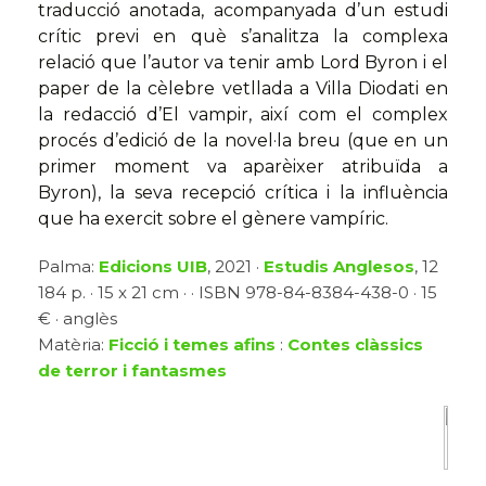
traducció anotada, acompanyada d’un estudi
crític previ en què s’analitza la complexa
relació que l’autor va tenir amb Lord Byron i el
paper de la cèlebre vetllada a Villa Diodati en
la redacció d’El vampir, així com el complex
procés d’edició de la novel·la breu (que en un
primer moment va aparèixer atribuïda a
Byron), la seva recepció crítica i la influència
que ha exercit sobre el gènere vampíric.
Palma:
Edicions UIB
, 2021 ·
Estudis Anglesos
, 12
184 p. · 15 x 21 cm · · ISBN 978-84-8384-438-0 · 15
€ · anglès
Matèria:
Ficció i temes afins
:
Contes clàssics
de terror i fantasmes