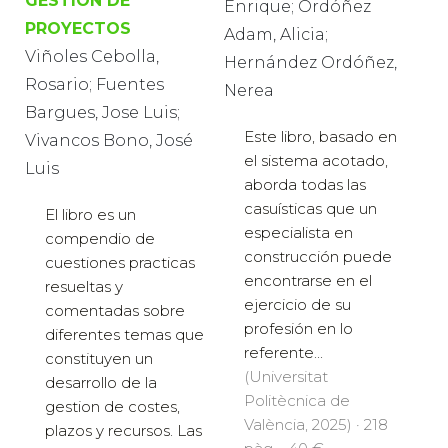
GESTIÓN DE
Enrique; Ordóñez
PROYECTOS
Adam, Alicia;
Viñoles Cebolla,
Hernández Ordóñez,
Rosario; Fuentes
Nerea
Bargues, Jose Luis;
Este libro, basado en
Vivancos Bono, José
el sistema acotado,
Luis
aborda todas las
casuísticas que un
El libro es un
especialista en
compendio de
construcción puede
cuestiones practicas
encontrarse en el
resueltas y
ejercicio de su
comentadas sobre
profesión en lo
diferentes temas que
referente...
constituyen un
(Universitat
desarrollo de la
Politècnica de
gestion de costes,
València, 2025) · 218
plazos y recursos. Las