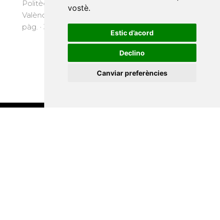
Politècnica de
vostè
.
(Universitat
València, 2020) · 342
Politècnica de
pàg. · 34 €
València, 1997) · 358
Estic d’acord
pàg. · 25 €
Declino
Canviar preferències
Suscriu-te
La Xarxa Vives d’Universitats, com a