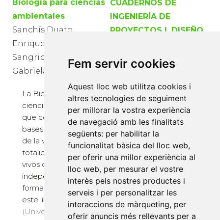
Biología para ciencias
CUADERNOS DE
ambientales
INGENIERÍA DE
Sanchís Duato,
PROYECTOS I. DISEÑO
Enrique; Palloti
BÁSICO
Sangripanti, Claudia
(ANTEPROYECTO) DE
Fem servir cookies
Gabriela
PLANTAS
INDUSTRIALES
Aquest lloc web utilitza cookies i
La Biología es una
altres tecnologies de seguiment
Aragonés Beltrán,
ciencia muy amplia
per millorar la vostra experiència
Pablo; Gómez-Senent
que comprende las
de navegació amb les finalitats
Martínez, Domingo;
bases moleculares
següents:
per habilitar la
Gómez-Senent
de la vida y la
funcionalitat bàsica del lloc web
,
totalidad de seres
Martínez, Eliseo; López
per oferir una millor experiència al
vivos con
Gómez-Senent,
lloc web
,
per mesurar el vostre
independencia de su
interès pels nostres productes i
Domingo; Sánchez
forma y tamaño. En
serveis i per personalitzar les
Romero, Miguel Ángel
este libro se r...
interaccions de màrqueting
,
per
(Universitat
oferir anuncis més rellevants per a