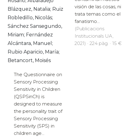
Rosario; Albaladejo
visión de las cosas, ni
Blázquez, Natalia; Ruiz
trata temas como el
Robledillo, Nicolás;
fanatismo...
Sánchez Sansegundo,
(Publicacions
Miriam; Fernández
Institucionals UA,
2021) · 224 pàg. · 15 €
Alcántara, Manuel;
Rubio Aparicio, María;
Betancort, Moisés
The Questionnaire on
Sensory Processing
Sensitivity in Children
(QSPSinCh) is
designed to measure
the personality trait of
Sensory Processing
Sensitivity (SPS) in
children age...