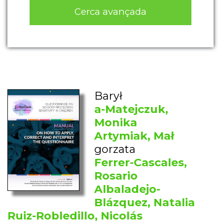
Cerca avançada
Barył
a-Matejczuk,
Monika
Artymiak, Mał
gorzata
Ferrer-Cascales,
Rosario
Albaladejo-
Blázquez, Natalia
Ruiz-Robledillo, Nicolás