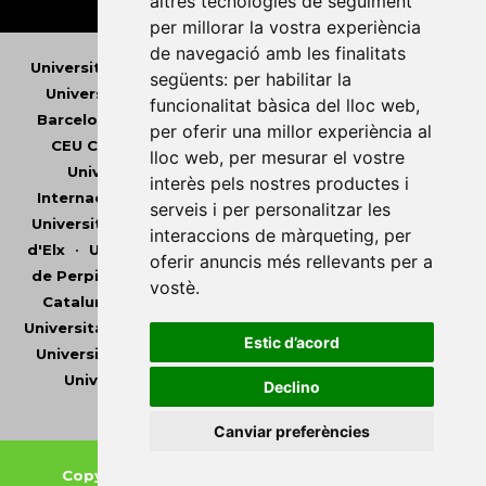
altres tecnologies de seguiment
per millorar la vostra experiència
de navegació amb les finalitats
Universitat Abat Oliba CEU
•
Universitat d'Alacant
•
següents:
per habilitar la
Universitat d'Andorra
•
Universitat Autònoma de
funcionalitat bàsica del lloc web
,
Barcelona
•
Universitat de Barcelona
•
Universitat
per oferir una millor experiència al
CEU Cardenal Herrera
•
Universitat de Girona
•
lloc web
,
per mesurar el vostre
Universitat de les Illes Balears
•
Universitat
interès pels nostres productes i
Internacional de Catalunya
•
Universitat Jaume I
•
serveis i per personalitzar les
Universitat de Lleida
•
Universitat Miguel Hernández
interaccions de màrqueting
,
per
d'Elx
•
Universitat Oberta de Catalunya
•
Universitat
oferir anuncis més rellevants per a
de Perpinyà Via Domitia
•
Universitat Politècnica de
vostè
.
Catalunya
•
Universitat Politècnica de València
•
Universitat Pompeu Fabra
•
Universitat Ramon Llull
•
Estic d’acord
Universitat Rovira i Virgili
•
Universitat de Sàsser
•
Universitat de València
•
Universitat de Vic -
Declino
Universitat Central de Catalunya
Canviar preferències
Copyright © 2026
-
Xarxa Vives d'Universitats