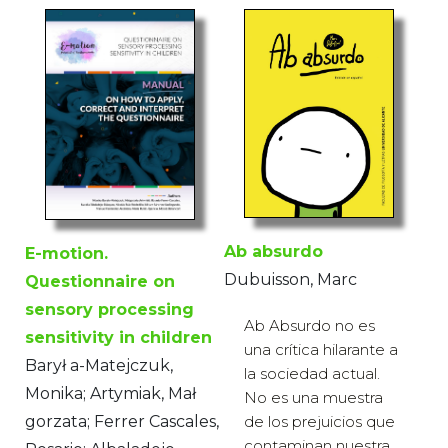
Ab absurdo
E-motion.
Dubuisson, Marc
Questionnaire on
sensory processing
Ab Absurdo no es
sensitivity in children
una crítica hilarante a
Barył a-Matejczuk,
la sociedad actual.
Monika; Artymiak, Mał
No es una muestra
de los prejuicios que
gorzata; Ferrer Cascales,
contaminan nuestra