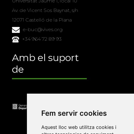
Universitat Jaume I, local 10
Av. de Vicent Sos Baynat, s/n
12071 Castelló de la Plana
e-buc@vives.org
+34 964 72 89 93
Amb el suport
de
Fem servir cookies
Aquest lloc web utilitza cookies i