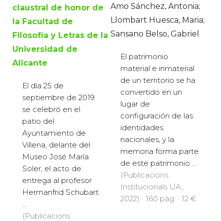
Amo Sánchez, Antonia;
claustral de honor de
Llombart Huesca, Maria;
la Facultad de
Sansano Belso, Gabriel
Filosofía y Letras de la
Universidad de
El patrimonio
Alicante
material e inmaterial
de un territorio se ha
El día 25 de
convertido en un
septiembre de 2019
lugar de
se celebró en el
configuración de las
patio del
identidades
Ayuntamiento de
nacionales, y la
Villena, delante del
memoria forma parte
Museo José María
de este patrimonio ...
Soler, el acto de
(Publicacions
entrega al profesor
Institucionals UA,
Hermanfrid Schubart
2022) · 160 pàg. · 12 €
...
(Publicacions