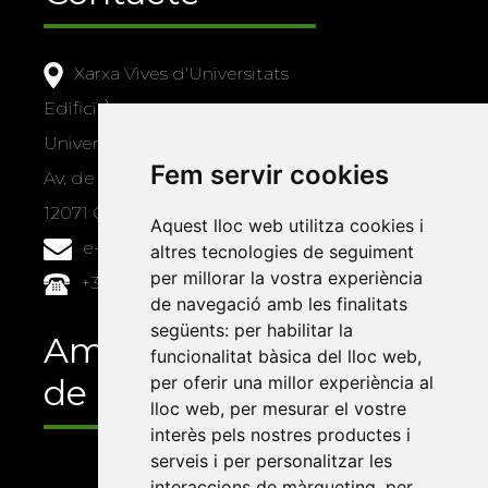
Xarxa Vives d'Universitats
Edifici Àgora
Universitat Jaume I, local 10
Fem servir cookies
Av. de Vicent Sos Baynat, s/n
12071 Castelló de la Plana
Aquest lloc web utilitza cookies i
e-buc@vives.org
altres tecnologies de seguiment
per millorar la vostra experiència
+34 964 72 89 93
de navegació amb les finalitats
següents:
per habilitar la
Amb el suport
funcionalitat bàsica del lloc web
,
per oferir una millor experiència al
de
lloc web
,
per mesurar el vostre
interès pels nostres productes i
serveis i per personalitzar les
interaccions de màrqueting
,
per