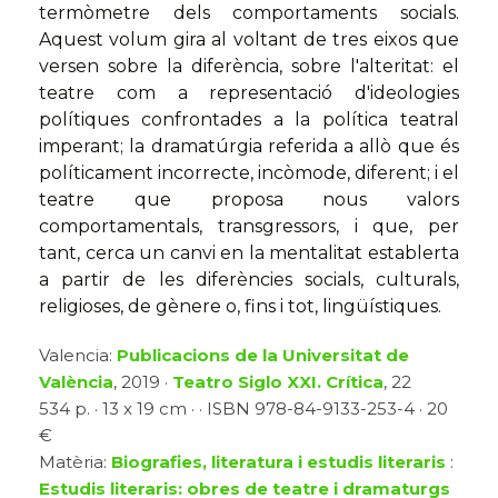
termòmetre dels comportaments socials.
Aquest volum gira al voltant de tres eixos que
versen sobre la diferència, sobre l'alteritat: el
teatre com a representació d'ideologies
polítiques confrontades a la política teatral
imperant; la dramatúrgia referida a allò que és
políticament incorrecte, incòmode, diferent; i el
teatre que proposa nous valors
comportamentals, transgressors, i que, per
tant, cerca un canvi en la mentalitat establerta
a partir de les diferències socials, culturals,
religioses, de gènere o, fins i tot, lingüístiques.
Valencia:
Publicacions de la Universitat de
València
, 2019 ·
Teatro Siglo XXI. Crítica
, 22
534 p. · 13 x 19 cm · · ISBN 978-84-9133-253-4 · 20
€
Matèria:
Biografies, literatura i estudis literaris
:
Estudis literaris: obres de teatre i dramaturgs