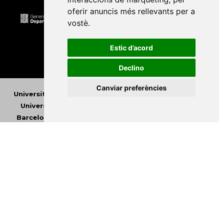
oferir anuncis més rellevants per a
vostè
.
Estic d’acord
Declino
Canviar preferències
Universitat Abat Oliba CEU
•
Universitat d'Alacant
•
Universitat d'Andorra
•
Universitat Autònoma de
Barcelona
•
Universitat de Barcelona
•
Universitat
CEU Cardenal Herrera
•
Universitat de Girona
•
Universitat de les Illes Balears
•
Universitat
Internacional de Catalunya
•
Universitat Jaume I
•
Universitat de Lleida
•
Universitat Miguel Hernández
d'Elx
•
Universitat Oberta de Catalunya
•
Universitat
de Perpinyà Via Domitia
•
Universitat Politècnica de
Catalunya
•
Universitat Politècnica de València
•
Universitat Pompeu Fabra
•
Universitat Ramon Llull
•