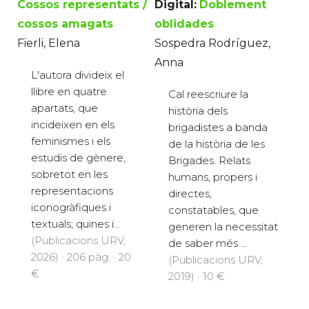
Cossos representats /
Digital:
Doblement
cossos amagats
oblidades
Fierli, Elena
Sospedra Rodríguez,
Anna
L'autora divideix el
llibre en quatre
Cal reescriure la
apartats, que
història dels
incideixen en els
brigadistes a banda
feminismes i els
de la història de les
estudis de gènere,
Brigades. Relats
sobretot en les
humans, propers i
representacions
directes,
iconogràfiques i
constatables, que
textuals; quines i...
generen la necessitat
(Publicacions URV,
de saber més ...
2026) · 206 pàg. · 20
(Publicacions URV,
€
2019) · 10 €