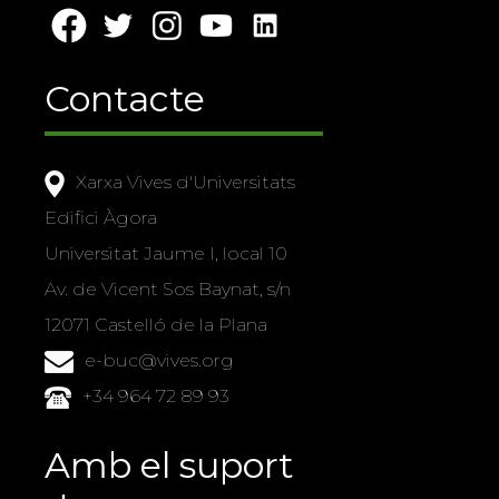
Contacte
Xarxa Vives d'Universitats
Edifici Àgora
Universitat Jaume I, local 10
Av. de Vicent Sos Baynat, s/n
12071 Castelló de la Plana
e-buc@vives.org
+34 964 72 89 93
Amb el suport