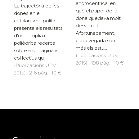
androcèntrica, en
La trajectòria de les
què el paper de la
dones en el
dona quedava molt
catalanisme polític
desvirtuat.
presenta els resultats
Afortunadament,
d'una àmplia i
cada vegada són
polièdrica recerca
més els estu...
sobre els imaginaris
(Publicacions URV,
col·lectius qu...
2015) · 198 pàg. · 10 €
(Publicacions URV,
2015) · 216 pàg. · 10 €