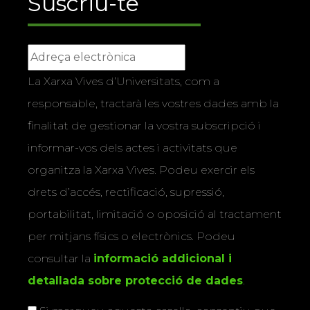
Suscriu-te
La Xarxa Vives d’Universitats, com a
responsable, tractarà les vostres dades amb la
finalitat de gestionar la vostra subscripció i
informar-vos dels actes i activitats que
organitza la Xarxa Vives. Podeu exercir els
drets d’accés, rectificació, supressió,
portabilitat, limitació o oposició al tractament
per mitjans físics o electrònics. Podeu
consultar la
informació addicional i
detallada sobre protecció de dades
.