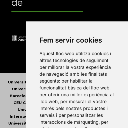
de
Fem servir cookies
Aquest lloc web utilitza cookies i
altres tecnologies de seguiment
per millorar la vostra experiència
de navegació amb les finalitats
següents:
per habilitar la
Universitat Abat Oliba CEU
•
Universitat d'Alacant
•
funcionalitat bàsica del lloc web
,
Universitat d'Andorra
•
Universitat Autònoma de
per oferir una millor experiència al
Barcelona
•
Universitat de Barcelona
•
Universitat
lloc web
,
per mesurar el vostre
CEU Cardenal Herrera
•
Universitat de Girona
•
interès pels nostres productes i
Universitat de les Illes Balears
•
Universitat
serveis i per personalitzar les
Internacional de Catalunya
•
Universitat Jaume I
•
interaccions de màrqueting
,
per
Universitat de Lleida
•
Universitat Miguel Hernández