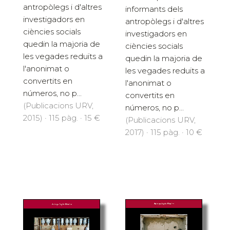
antropòlegs i d'altres
informants dels
investigadors en
antropòlegs i d'altres
ciències socials
investigadors en
quedin la majoria de
ciències socials
les vegades reduïts a
quedin la majoria de
l'anonimat o
les vegades reduïts a
convertits en
l'anonimat o
números, no p...
convertits en
(Publicacions URV,
números, no p...
2015) · 115 pàg. · 15 €
(Publicacions URV,
2017) · 115 pàg. · 10 €