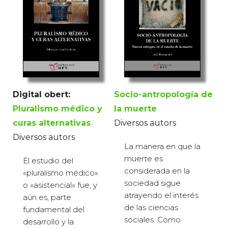
Socio-antropología de
Digital obert:
la muerte
Pluralismo médico y
Diversos autors
curas alternativas
Diversos autors
La manera en que la
muerte es
El estudio del
considerada en la
«pluralismo médico»
sociedad sigue
o «asistencial» fue, y
atrayendo el interés
aún es, parte
de las ciencias
fundamental del
sociales. Como
desarrollo y la