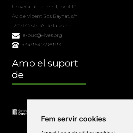
Universitat Jaume I, local 10
Av. de Vicent Sos Baynat, s/n
12071 Castelló de la Plana
e-buc@vives.org
+34 964 72 89 93
Amb el suport
de
Fem servir cookies
Aquest lloc web utilitza cookies i