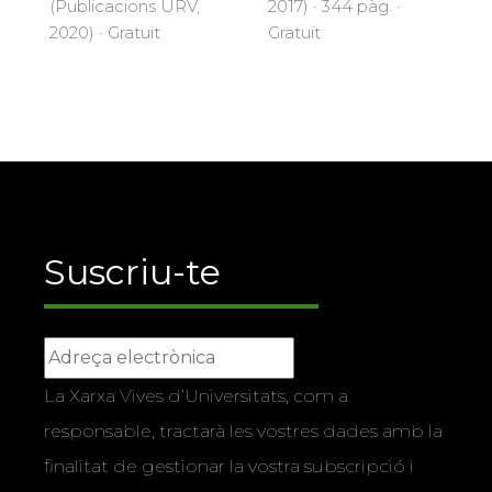
2017) · 344 pàg. ·
(Publicacions URV,
Gratuït
2020) · Gratuït
Suscriu-te
La Xarxa Vives d’Universitats, com a
responsable, tractarà les vostres dades amb la
finalitat de gestionar la vostra subscripció i