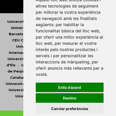
altres tecnologies de seguiment
per millorar la vostra experiència
de navegació amb les finalitats
Universitat Abat Oliba CEU
•
Universitat d'Alacant
•
següents:
per habilitar la
Universitat d'Andorra
•
Universitat Autònoma de
funcionalitat bàsica del lloc web
,
Barcelona
•
Universitat de Barcelona
•
Universitat
per oferir una millor experiència al
CEU Cardenal Herrera
•
Universitat de Girona
•
lloc web
,
per mesurar el vostre
Universitat de les Illes Balears
•
Universitat
interès pels nostres productes i
Internacional de Catalunya
•
Universitat Jaume I
•
serveis i per personalitzar les
Universitat de Lleida
•
Universitat Miguel Hernández
interaccions de màrqueting
,
per
d'Elx
•
Universitat Oberta de Catalunya
•
Universitat
oferir anuncis més rellevants per a
de Perpinyà Via Domitia
•
Universitat Politècnica de
vostè
.
Catalunya
•
Universitat Politècnica de València
•
Universitat Pompeu Fabra
•
Universitat Ramon Llull
•
Estic d’acord
Universitat Rovira i Virgili
•
Universitat de Sàsser
•
Universitat de València
•
Universitat de Vic -
Declino
Universitat Central de Catalunya
Canviar preferències