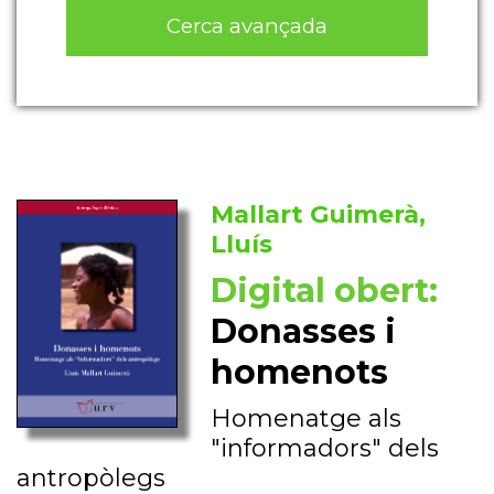
Cerca avançada
Mallart Guimerà,
Lluís
Digital obert:
Donasses i
homenots
Homenatge als
"informadors" dels
antropòlegs