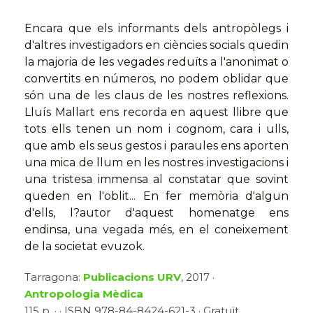
Encara que els informants dels antropòlegs i
d'altres investigadors en ciències socials quedin
la majoria de les vegades reduïts a l'anonimat o
convertits en números, no podem oblidar que
són una de les claus de les nostres reflexions.
Lluís Mallart ens recorda en aquest llibre que
tots ells tenen un nom i cognom, cara i ulls,
que amb els seus gestos i paraules ens aporten
una mica de llum en les nostres investigacions i
una tristesa immensa al constatar que sovint
queden en l'oblit... En fer memòria d'algun
d'ells, l?autor d'aquest homenatge ens
endinsa, una vegada més, en el coneixement
de la societat evuzok.
Tarragona:
Publicacions URV
, 2017 ·
Antropologia Mèdica
115 p. · · ISBN 978-84-8424-621-3 · Gratuït