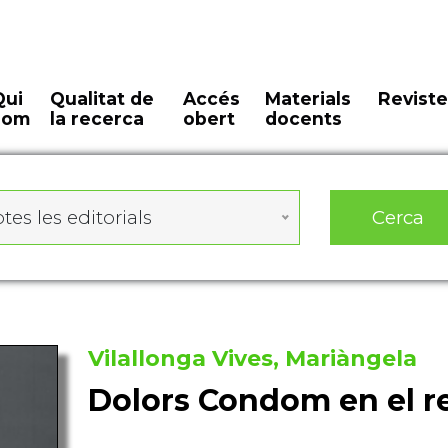
Qui
Qualitat de
Accés
Materials
Reviste
som
la recerca
obert
docents
Cerca
tes les editorials
Vilallonga Vives, Mariàngela
Dolors Condom en el r