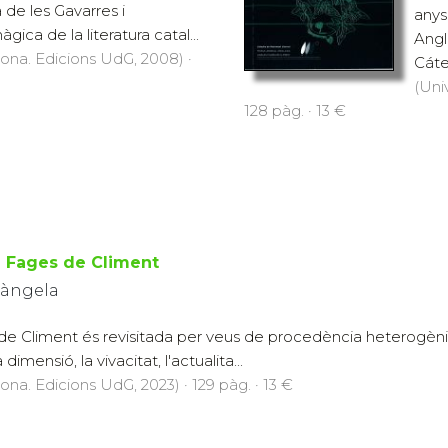
de les Gavarres i
anys
gica de la literatura catal...
Angl
rona. Edicions UdG, 2008) ·
Cáte
(Uni
128 pàg. · 13 €
 Fages de Climent
iàngela
de Climent és revisitada per veus de procedència heterogènia 
imensió, la vivacitat, l'actualita...
rona. Edicions UdG, 2023) · 129 pàg. · 13 €