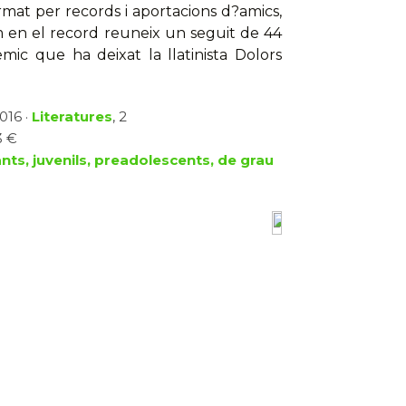
rmat per records i aportacions d?amics,
m en el record reuneix un seguit de 44
mic que ha deixat la llatinista Dolors
2016 ·
Literatures
, 2
3 €
ants, juvenils, preadolescents, de grau