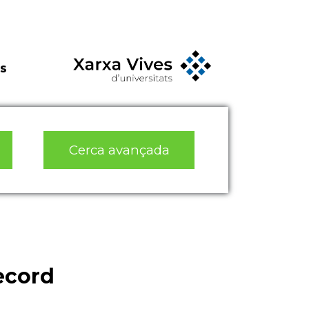
s
Cerca avançada
ecord