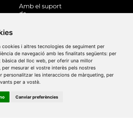
Amb el suport
de
kies
a cookies i altres tecnologies de seguiment per
riència de navegació amb les finalitats següents:
per
at bàsica del lloc web
,
per oferir una millor
,
per mesurar el vostre interès pels nostres
er personalitzar les interaccions de màrqueting
,
per
evants per a vostè
.
ino
Canviar preferències
•
Universitat de Barcelona
•
Universitat CEU Cardenal
itat Jaume I
•
Universitat de Lleida
•
Universitat Miguel
ca de Catalunya
•
Universitat Politècnica de València
•
t de València
•
Universitat de Vic - Universitat Central de