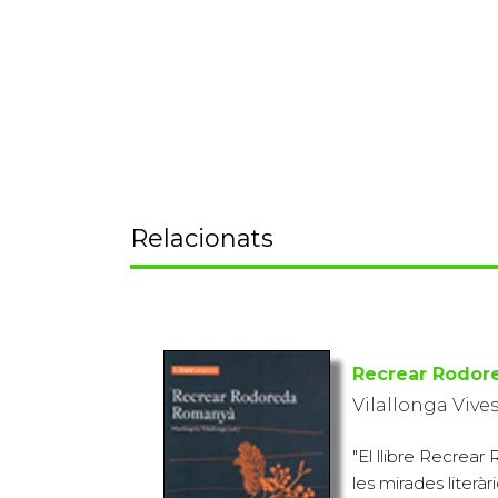
Relacionats
Recrear Rodo
Vilallonga Vive
"El llibre Recrea
les mirades literàr