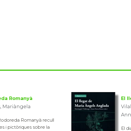
reda Romanyà
El 
s, Mariàngela
Vila
Ann
r Rodoreda Romanyà recull
ies i pictòriques sobre la
El d