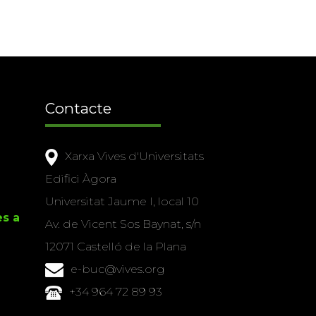
Contacte
Xarxa Vives d'Universitats
Edifici Àgora
Universitat Jaume I, local 10
es a
Av. de Vicent Sos Baynat, s/n
12071 Castelló de la Plana
e-buc@vives.org
+34 964 72 89 93