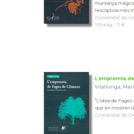
muntanya màgica 
l'escriptora més mà
(Universitat de Gi
109 pàg. · 11 €
L’empremta de
Vilallonga, Mar
"L'obra de Fages 
que en mostren la d
(Universitat de Gi