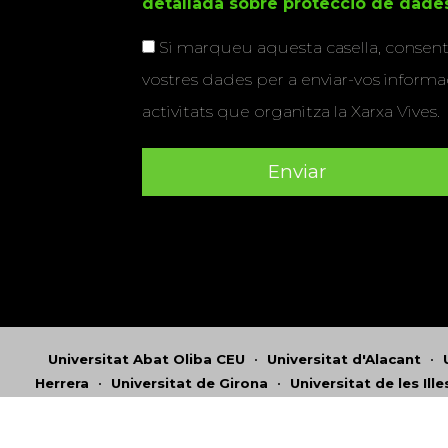
detallada sobre protecció de dade
Si marqueu aquesta casella, consenti
vostres dades per a enviar-vos informac
activitats que organitza la Xarxa Vives.
Universitat Abat Oliba CEU
•
Universitat d'Alacant
•
Herrera
•
Universitat de Girona
•
Universitat de les Ill
Hernández d'Elx
•
Universitat Oberta de Catalunya
•
Universitat Pompeu Fabra
•
Universitat Ramon Llull
•
U