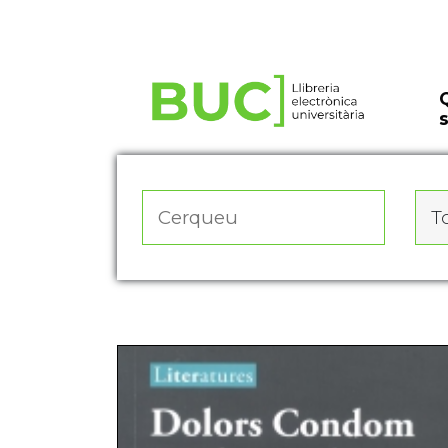
Actualitza les preferències de les cookies
To