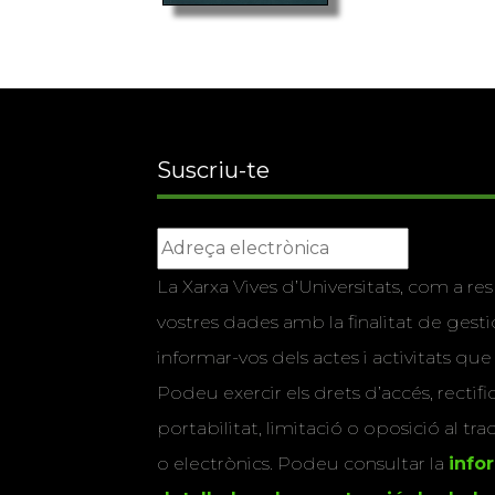
Suscriu-te
La Xarxa Vives d’Universitats, com a res
vostres dades amb la finalitat de gestio
informar-vos dels actes i activitats que
Podeu exercir els drets d’accés, rectifi
portabilitat, limitació o oposició al tr
o electrònics. Podeu consultar la
info