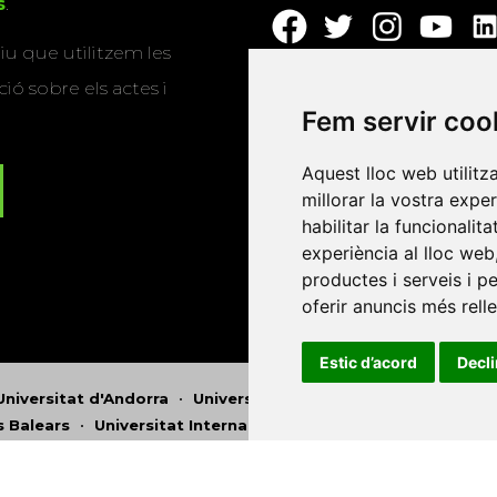
s
.
u que utilitzem les
ió sobre els actes i
Fem servir coo
Aquest lloc web utilitz
millorar la vostra expe
habilitar la funcionalit
experiència al lloc web
productes i serveis i p
oferir anuncis més rell
Estic d’acord
Decl
Universitat d'Andorra
•
Universitat Autònoma de Barcelona
es Balears
•
Universitat Internacional de Catalunya
•
Univers
Universitat de Perpinyà Via Domitia
•
Universitat Politècni
niversitat Rovira i Virgili
•
Universitat de Sàsser
•
Universita