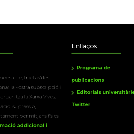
Enllaços
Programa de
ponsable, tractarà les
publicacions
nar la vostra subscripció i
Editorials universitàri
 organitza la Xarxa Vives.
Twitter
cació, supressió,
actament per mitjans físics
rmació addicional i