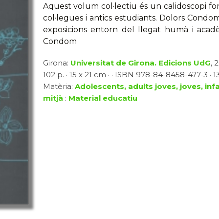
Aquest volum col·lectiu és un calidoscopi fo
col·legues i antics estudiants. Dolors Condo
exposicions entorn del llegat humà i acadè
Condom
Girona:
Universitat de Girona. Edicions UdG
, 
102 p. · 15 x 21 cm · · ISBN 978-84-8458-477-3 · 1
Matèria:
Adolescents, adults joves, joves, inf
mitjà
:
Material educatiu