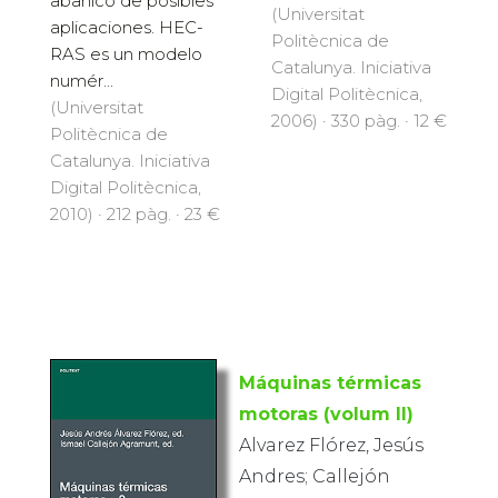
abanico de posibles
(Universitat
aplicaciones. HEC-
Politècnica de
RAS es un modelo
Catalunya. Iniciativa
numér...
Digital Politècnica,
(Universitat
2006) · 330 pàg. · 12 €
Politècnica de
Catalunya. Iniciativa
Digital Politècnica,
2010) · 212 pàg. · 23 €
Máquinas térmicas
motoras (volum II)
Alvarez Flórez, Jesús
Andres; Callejón