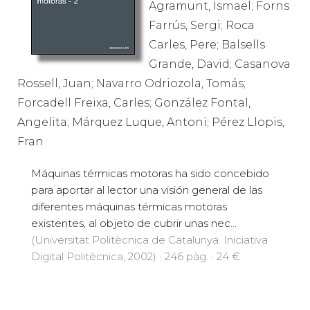
Agramunt, Ismael; Forns
Farrús, Sergi; Roca
Carles, Pere; Balsells
Grande, David; Casanova
Rossell, Juan; Navarro Odriozola, Tomás;
Forcadell Freixa, Carles; González Fontal,
Angelita; Márquez Luque, Antoni; Pérez Llopis,
Fran
Máquinas térmicas motoras ha sido concebido
para aportar al lector una visión general de las
diferentes máquinas térmicas motoras
existentes, al objeto de cubrir unas nec...
(Universitat Politècnica de Catalunya. Iniciativa
Digital Politècnica, 2002) · 246 pàg. · 24 €