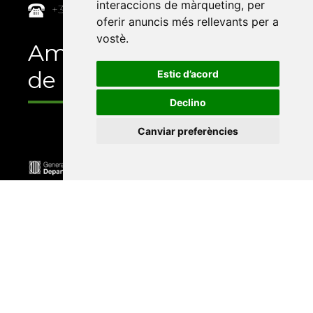
interaccions de màrqueting
,
per
+34 964 72 89 93
oferir anuncis més rellevants per a
vostè
.
Amb el suport
de
Estic d’acord
Declino
Canviar preferències
Universitat Abat Oliba CEU
•
Universitat d'Alacant
•
Universitat d'Andorra
•
Universitat Autònoma de
Barcelona
•
Universitat de Barcelona
•
Universitat