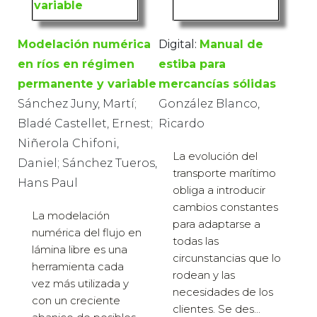
Modelación numérica
Digital:
Manual de
en ríos en régimen
estiba para
permanente y variable
mercancías sólidas
Sánchez Juny, Martí;
González Blanco,
Bladé Castellet, Ernest;
Ricardo
Niñerola Chifoni,
La evolución del
Daniel; Sánchez Tueros,
transporte marítimo
Hans Paul
obliga a introducir
cambios constantes
La modelación
para adaptarse a
numérica del flujo en
todas las
lámina libre es una
circunstancias que lo
herramienta cada
rodean y las
vez más utilizada y
necesidades de los
con un creciente
clientes. Se des...