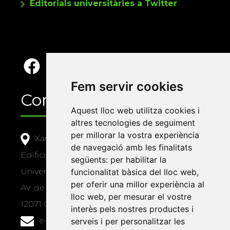
Editorials universitàries a Twitter
Fem servir cookies
Contacte
Aquest lloc web utilitza cookies i
altres tecnologies de seguiment
per millorar la vostra experiència
Xarxa Vives d'Universitats
de navegació amb les finalitats
Edifici Àgora
següents:
per habilitar la
Universitat Jaume I, local 10
funcionalitat bàsica del lloc web
,
per oferir una millor experiència al
Av. de Vicent Sos Baynat, s/n
lloc web
,
per mesurar el vostre
12071 Castelló de la Plana
interès pels nostres productes i
e-buc@vives.org
serveis i per personalitzar les