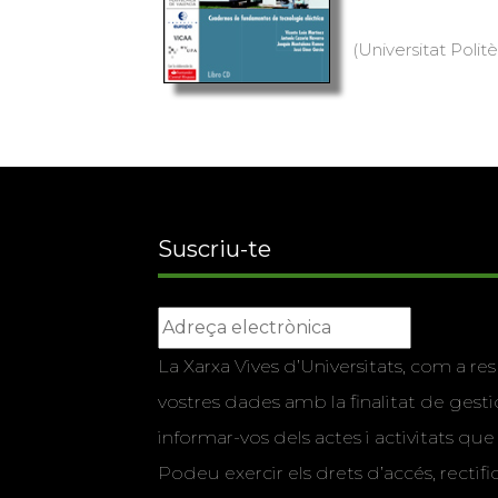
(Universitat Polit
Suscriu-te
La Xarxa Vives d’Universitats, com a res
vostres dades amb la finalitat de gestio
informar-vos dels actes i activitats que
Podeu exercir els drets d’accés, rectifi