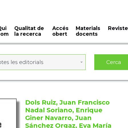
Qui
Qualitat de
Accés
Materials
Reviste
som
la recerca
obert
docents
Cerca
tes les editorials
Dols Ruiz, Juan Francisco
Nadal Soriano, Enrique
Giner Navarro, Juan
Sánchez Orgaz, Eva María