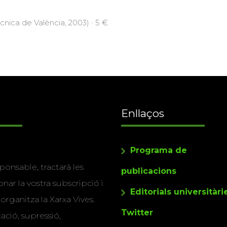
ècnica de València, 2003) · 5 €
Enllaços
Programa de
ponsable, tractarà les
publicacions
nar la vostra subscripció i
Editorials universitàri
 organitza la Xarxa Vives.
Twitter
cació, supressió,