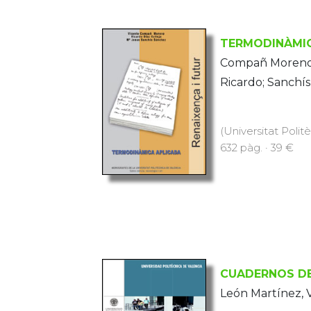
TERMODINÀMIC
Compañ Moreno, 
Ricardo; Sanchí
(Universitat Polit
632 pàg. · 39 €
CUADERNOS DE
León Martínez, 