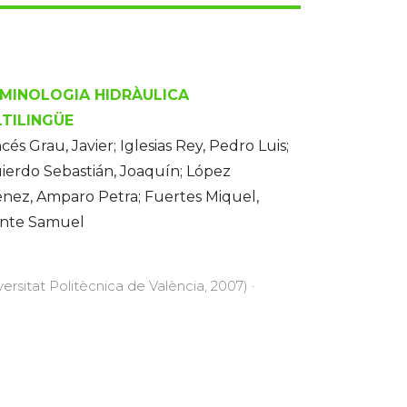
MINOLOGIA HIDRÀULICA
TILINGÜE
cés Grau, Javier; Iglesias Rey, Pedro Luis;
ierdo Sebastián, Joaquín; López
nez, Amparo Petra; Fuertes Miquel,
ente Samuel
versitat Politècnica de València, 2007) ·