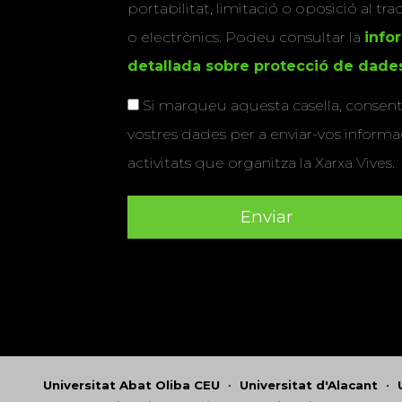
portabilitat, limitació o oposició al tr
o electrònics. Podeu consultar la
info
detallada sobre protecció de dade
Si marqueu aquesta casella, consenti
vostres dades per a enviar-vos informac
activitats que organitza la Xarxa Vives.
Universitat Abat Oliba CEU
•
Universitat d'Alacant
•