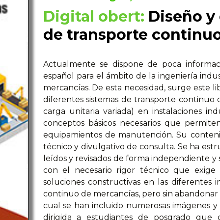
Digital obert:
Diseño y 
de transporte continu
Actualmente se dispone de poca informaci
español para el ámbito de la ingeniería indus
mercancías. De esta necesidad, surge este li
diferentes sistemas de transporte continuo
carga unitaria variada) en instalaciones ind
conceptos básicos necesarios que permiten
equipamientos de manutención. Su conteni
técnico y divulgativo de consulta. Se ha es
leídos y revisados de forma independiente y 
con el necesario rigor técnico que exige 
soluciones constructivas en las diferentes i
continuo de mercancías, pero sin abandonar el
cual se han incluido numerosas imágenes y 
dirigida a estudiantes de posgrado que 