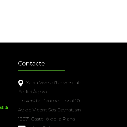
Contacte
Xarxa Vives d'Universitats
Edifici Àgora
Universitat Jaume I, local 10
es a
Av. de Vicent Sos Baynat, s/n
12071 Castelló de la Plana