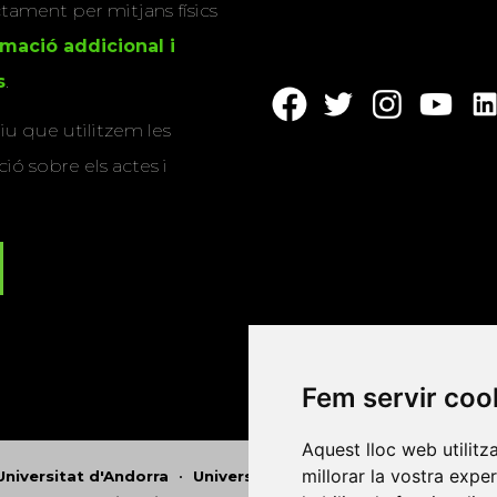
actament per mitjans físics
rmació addicional i
s
.
u que utilitzem les
ió sobre els actes i
Fem servir coo
Aquest lloc web utilitz
millorar la vostra expe
Universitat d'Andorra
•
Universitat Autònoma de Barcelona