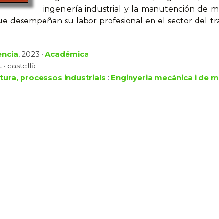
ingeniería industrial y la manutención de
 que desempeñan su labor profesional en el sector del t
ència
, 2023 ·
Académica
 · castellà
ltura, processos industrials
:
Enginyeria mecànica i de m