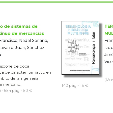
lo de sistemas de
TER
tinuo de mercancías
MUL
Francisco; Nadal Soriano,
Fran
Navarro, Juan; Sánchez
Izqu
a
Jimé
Vic
dispone de poca
ca de carácter formativo en
bito de la ingeniería
(Uni
de mercanc...
140 pàg. · 15 €
) · 554 pàg. · 50 €