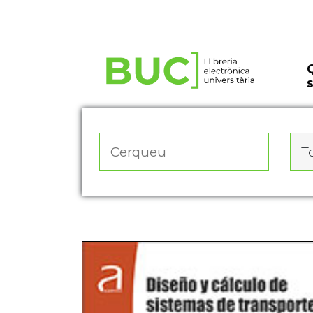
Actualitza les preferències de les cookies
To