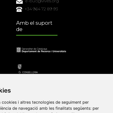
e-buc@vives.org
+34 964 72 89 93
Amb el suport
de
kies
a cookies i altres tecnologies de seguiment per
riència de navegació amb les finalitats següents:
per
•
Universitat de Barcelona
•
Universitat CEU Cardenal