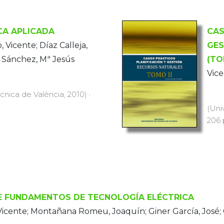
A APLICADA
CAS
Vicente; Díaz Calleja,
GES
s Sánchez, Mª Jesús
(TO
Vice
ècnica de València, 2010) ·
(Uni
206 
 FUNDAMENTOS DE TECNOLOGÍA ELÉCTRICA
Vicente; Montañana Romeu, Joaquín; Giner García, José; 