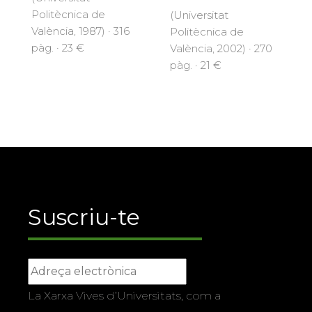
Politècnica de
(Universitat
València, 1987) · 316
Politècnica de
pàg. · 23 €
València, 2002) · 270
pàg. · 21 €
Suscriu-te
La Xarxa Vives d’Universitats, com a