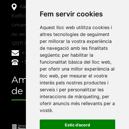
Xarxa Vives d'Universitats
Fem servir cookies
Edifici Àgora
Universitat Jaume I, local 10
Aquest lloc web utilitza cookies i
Av. de Vicent Sos Baynat, s/n
altres tecnologies de seguiment
per millorar la vostra experiència
12071 Castelló de la Plana
de navegació amb les finalitats
e-buc@vives.org
següents:
per habilitar la
+34 964 72 89 93
funcionalitat bàsica del lloc web
,
per oferir una millor experiència al
lloc web
,
per mesurar el vostre
Amb el suport
interès pels nostres productes i
de
serveis i per personalitzar les
interaccions de màrqueting
,
per
oferir anuncis més rellevants per a
vostè
.
Estic d’acord