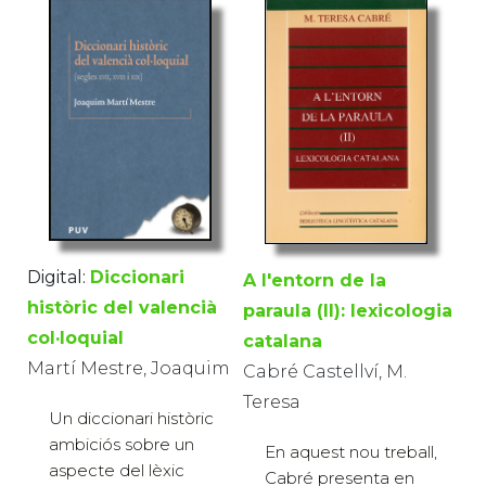
Digital:
Diccionari
A l'entorn de la
històric del valencià
paraula (II): lexicologia
col·loquial
catalana
Martí Mestre, Joaquim
Cabré Castellví, M.
Teresa
Un diccionari històric
ambiciós sobre un
En aquest nou treball,
aspecte del lèxic
Cabré presenta en