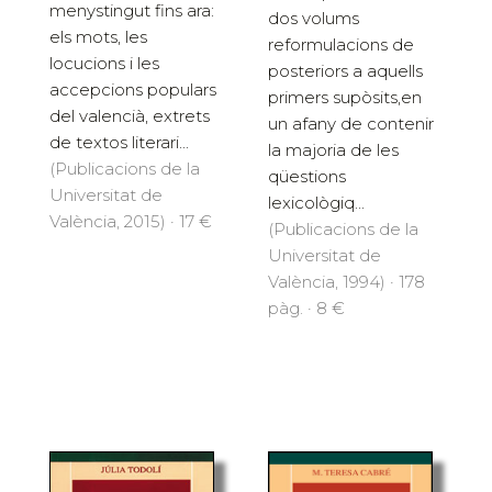
menystingut fins ara:
dos volums
els mots, les
reformulacions de
locucions i les
posteriors a aquells
accepcions populars
primers supòsits,en
del valencià, extrets
un afany de contenir
de textos literari...
la majoria de les
(Publicacions de la
qüestions
Universitat de
lexicològiq...
València, 2015) · 17 €
(Publicacions de la
Universitat de
València, 1994) · 178
pàg. · 8 €