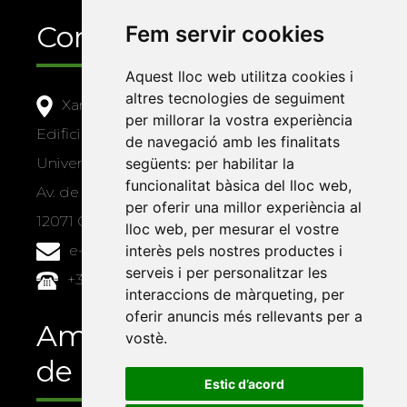
Contacte
Fem servir cookies
Aquest lloc web utilitza cookies i
altres tecnologies de seguiment
Xarxa Vives d'Universitats
per millorar la vostra experiència
Edifici Àgora
de navegació amb les finalitats
Universitat Jaume I, local 10
següents:
per habilitar la
funcionalitat bàsica del lloc web
,
Av. de Vicent Sos Baynat, s/n
per oferir una millor experiència al
12071 Castelló de la Plana
lloc web
,
per mesurar el vostre
e-buc@vives.org
interès pels nostres productes i
serveis i per personalitzar les
+34 964 72 89 93
interaccions de màrqueting
,
per
oferir anuncis més rellevants per a
Amb el suport
vostè
.
de
Estic d’acord