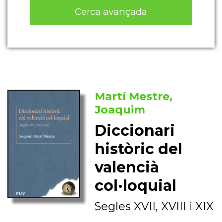
Cerca avançada
Martí Mestre,
Joaquim
Diccionari
històric del
valencià
col·loquial
Segles XVII, XVIII i XIX