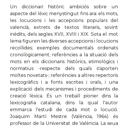
Un diccionari històric ambiciós sobre un
aspecte del lèxic menystingut fins ara: els mots,
les locucions i les accepcions populars del
valencià, extrets de textos literaris, sovint
inèdits, dels segles XVII, XVIII i XIX. Sota el mot
lema figuren les diverses accepcions i locucions
recollides; exemples documentals ordenats
cronològicament; referències a la situació dels
mots en els diccionaris històrics, etimològics i
normatius -respecte dels quals s'aporten
moltes novetats-; referències a altres repertoris
lexicogràfics i a fonts escrites i orals, i una
explicació dels mecanismes i procediments de
creació lèxica. És un treball pioner dins la
lexicografia catalana, dins la qual l'autor
emmarca l'estudi de cada mot o locució.
Joaquim Martí Mestre (València, 1964) és
professor de la Universitat de València. La seua