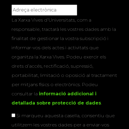
La Xarxa Vives d’Universitats, com a
responsable, tractarà les vostres dades amb la
finalitat de gestionar la vostra subscripció i
informar-vos dels actes i activitats que
organitza la Xarxa Vives. Podeu exercir els
drets d’accés, rectificació, supressió,
portabilitat, limitació o oposició al tractament
per mitjans físics o electrònics. Podeu
consultar la
informació addicional i
detallada sobre protecció de dades
.
Si marqueu aquesta casella, consentiu que
utilitzem les vostres dades per a enviar-vos