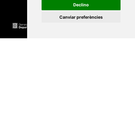
Declino
Canviar preferències
Universitat Abat Oliba CEU
•
Universitat d'Alacant
•
Universitat d'Andorra
•
Universitat Autònoma de
Barcelona
•
Universitat de Barcelona
•
Universitat
CEU Cardenal Herrera
•
Universitat de Girona
•
Universitat de les Illes Balears
•
Universitat
Internacional de Catalunya
•
Universitat Jaume I
•
Universitat de Lleida
•
Universitat Miguel Hernández
d'Elx
•
Universitat Oberta de Catalunya
•
Universitat
de Perpinyà Via Domitia
•
Universitat Politècnica de