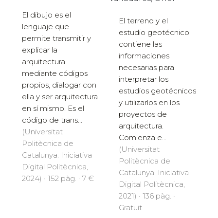
El dibujo es el
El terreno y el
lenguaje que
estudio geotécnico
permite transmitir y
contiene las
explicar la
informaciones
arquitectura
necesarias para
mediante códigos
interpretar los
propios, dialogar con
estudios geotécnicos
ella y ser arquitectura
y utilizarlos en los
en sí mismo. Es el
proyectos de
código de trans...
arquitectura.
(Universitat
Comienza e...
Politècnica de
(Universitat
Catalunya. Iniciativa
Politècnica de
Digital Politècnica,
Catalunya. Iniciativa
2024) · 152 pàg. · 7 €
Digital Politècnica,
2021) · 136 pàg. ·
Gratuït