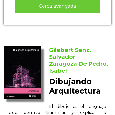
Cerca avançada
Gilabert Sanz,
Salvador
Zaragoza De Pedro,
Isabel
Dibujando
Arquitectura
El dibujo es el lenguaje
que permite transmitir y explicar la