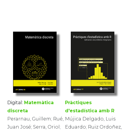
Pràctiques
Digital:
Matemàtica
d'estadística amb R
discreta
Mújica Delgado, Luis
Perarnau, Guillem; Rué,
Eduardo; Ruiz Ordoñez,
Juan José; Serra, Oriol;