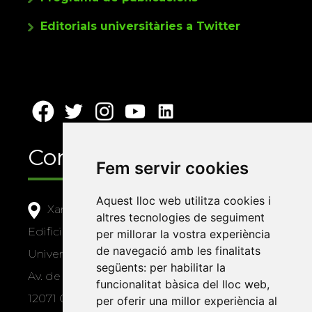
Editorials universitàries a Twitter
Contacte
Fem servir cookies
Aquest lloc web utilitza cookies i
Xarxa Vives d'Universitats
altres tecnologies de seguiment
Edifici Àgora
per millorar la vostra experiència
de navegació amb les finalitats
Universitat Jaume I, local 10
següents:
per habilitar la
Av. de Vicent Sos Baynat, s/n
funcionalitat bàsica del lloc web
,
12071 Castelló de la Plana
per oferir una millor experiència al