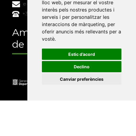
lloc web
,
per mesurar el vostre
e-buc@vives.org
interès pels nostres productes i
+34 964 72 89 93
serveis i per personalitzar les
interaccions de màrqueting
,
per
Amb el suport
oferir anuncis més rellevants per a
vostè
.
de
Estic d’acord
Declino
Canviar preferències
Universitat Abat Oliba CEU
•
Universitat d'Alacant
•