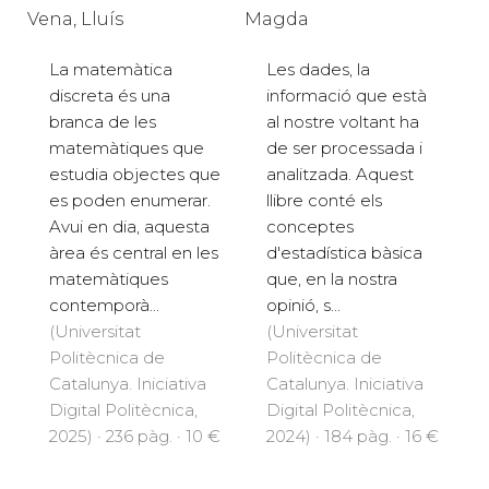
Magda
Vena, Lluís
Les dades, la
La matemàtica
informació que està
discreta és una
al nostre voltant ha
branca de les
de ser processada i
matemàtiques que
analitzada. Aquest
estudia objectes que
llibre conté els
es poden enumerar.
conceptes
Avui en dia, aquesta
d'estadística bàsica
àrea és central en les
que, en la nostra
matemàtiques
opinió, s...
contemporà...
(Universitat
(Universitat
Politècnica de
Politècnica de
Catalunya. Iniciativa
Catalunya. Iniciativa
Digital Politècnica,
Digital Politècnica,
2024) · 184 pàg. · 16 €
2025) · 236 pàg. · 10 €