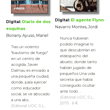
Digital:
El agente Flynn
Digital:
Diario de dos
Navarro Montes, Jordi
esquinas
Bonany Ayuso, Manel
Nunca hubieran
podido imaginar lo
Tras un violento
que descubrirían en
"bautismo de fuego"
eldespacho del
en un centro de
abuelo, donde tanto
acogida, Javier
habían jugado de
Dalmau es enviado a
pequeños.Una vida
una pequeña ciudad,
secreta que había
donde, para ejercer
conseguido ocultar
como educador
ante todo ...
social, se ve abocado
(Editorial UOC, S.L.,
a una abs...
2017) · 6 €
(Editorial UOC, S.L.,