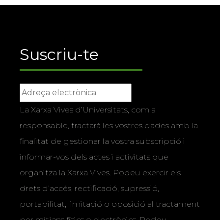
Suscriu-te
La Xarxa Vives d’Universitats, com a
responsable, tractarà les vostres dades amb la
finalitat de gestionar la vostra subscripció i
informar-vos dels actes i activitats que
organitza la Xarxa Vives. Podeu exercir els
drets d’accés, rectificació, supressió,
portabilitat, limitació o oposició al tractament
per mitjans físics o electrònics. Podeu