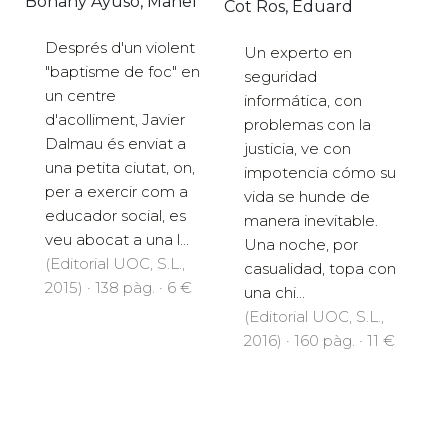
Bonany Ayuso, Manel
Cot Ros, Eduard
Després d'un violent
Un experto en
"baptisme de foc" en
seguridad
un centre
informática, con
d'acolliment, Javier
problemas con la
Dalmau és enviat a
justicia, ve con
una petita ciutat, on,
impotencia cómo su
per a exercir com a
vida se hunde de
educador social, es
manera inevitable.
veu abocat a una l...
Una noche, por
(Editorial UOC, S.L.,
casualidad, topa con
2015) · 138 pàg. · 6 €
una chi...
(Editorial UOC, S.L.,
2016) · 160 pàg. · 11 €