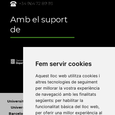
+34 964 72 89 93
Amb el suport
de
Fem servir cookies
Aquest lloc web utilitza cookies i
altres tecnologies de seguiment
per millorar la vostra experiència
de navegació amb les finalitats
següents:
per habilitar la
Universitat Abat Oliba CEU
•
Universitat d'Alacant
•
funcionalitat bàsica del lloc web
,
Universitat d'Andorra
•
Universitat Autònoma de
per oferir una millor experiència al
Barcelona
•
Universitat de Barcelona
•
Universitat