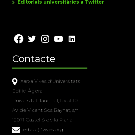
Editorials universitàries a Twitter
Contacte
Xarxa Vives d'Universitats
Edifici Àgora
Universitat Jaume I, local 10
Av. de Vicent Sos Baynat, s/n
12071 Castelló de la Plana
e-buc@vives.org