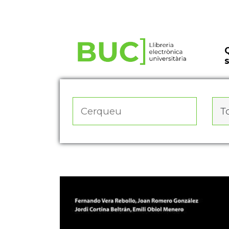
Actualitza les preferències de les cookies
To