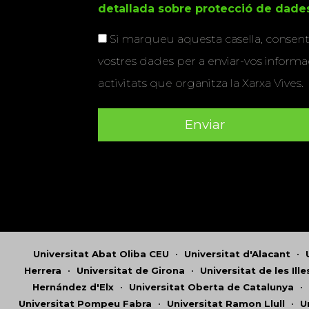
detallada sobre protecció de dade
Si marqueu aquesta casella, consenti
vostres dades per a enviar-vos informac
activitats que organitza la Xarxa Vives.
Universitat Abat Oliba CEU
•
Universitat d'Alacant
•
Herrera
•
Universitat de Girona
•
Universitat de les Ill
Hernández d'Elx
•
Universitat Oberta de Catalunya
•
Universitat Pompeu Fabra
•
Universitat Ramon Llull
•
U