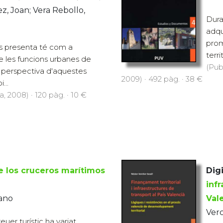
, Joan; Vera Rebollo,
Dura
adqu
prom
es presenta té com a
terri
 de les funcions urbanes de
(Pub
a perspectiva d'aquestes
2009) · 492 pàg. · 38 €
...
, 2008) · 120 pàg. · 10 €
e los cruceros marítimos
Digi
infr
tano
Val
Verc
uer turístic ha variat