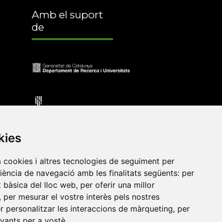
Amb el suport
de
kies
a cookies i altres tecnologies de seguiment per
riència de navegació amb les finalitats següents:
per
•
Universitat de Barcelona
•
Universitat CEU Cardenal
at bàsica del lloc web
,
per oferir una millor
itat Jaume I
•
Universitat de Lleida
•
Universitat Miguel
,
per mesurar el vostre interès pels nostres
ca de Catalunya
•
Universitat Politècnica de València
•
er personalitzar les interaccions de màrqueting
,
per
t de València
•
Universitat de Vic - Universitat Central de
evants per a vostè
.