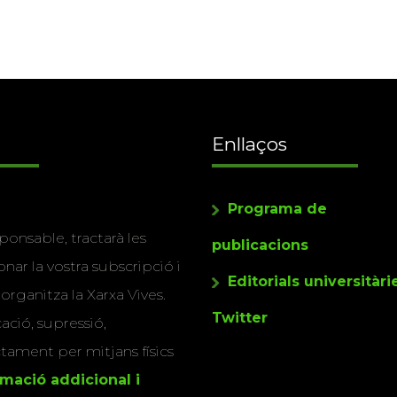
Enllaços
Programa de
ponsable, tractarà les
publicacions
nar la vostra subscripció i
Editorials universitàri
 organitza la Xarxa Vives.
Twitter
cació, supressió,
actament per mitjans físics
rmació addicional i