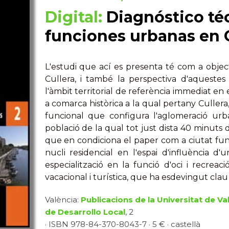
Digital:
Diagnóstico té
funciones urbanas en 
L'estudi que ací es presenta té com a object
Cullera, i també la perspectiva d'aqueste
l'àmbit territorial de referència immediat en
a comarca històrica a la qual pertany Cullera,
funcional que configura l'aglomeració urba
població de la qual tot just dista 40 minuts
que en condiciona el paper com a ciutat func
nucli residencial en l'espai d'influència 
especialització en la funció d'oci i recreac
vacacional i turística, que ha esdevingut cla
València:
Publicacions de la Universitat de Va
de Desarrollo Local
, 2
· ISBN 978-84-370-8043-7 · 5 € · castellà