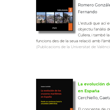
Romero González
Fernando
L'estudi que ací 
objectiu l'anàlisi
Cullera, i també l
funcions des de la seua relació amb l'àmbi
(Publicacions de la Universitat de València
La evolución d
en España
Cerchiello, Gae
El concepte de cre