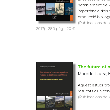
notablement pel q
importància dels c
producció bibliogr
(Publicacions de l
2017) · 280 pàg. · 20 €
The future of 
Morcillo, Laura;
Aquest estudi pro
resultats d'un exha
(Publicacions de l