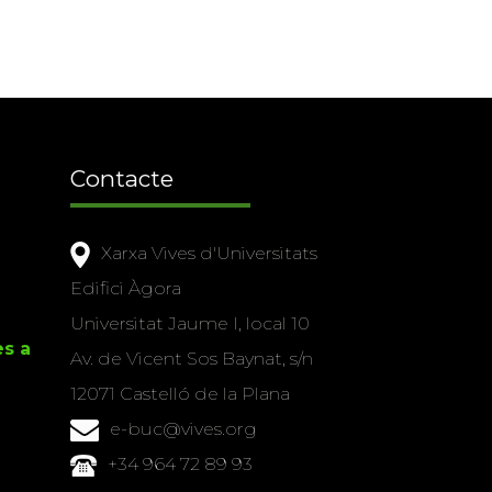
Contacte
Xarxa Vives d'Universitats
Edifici Àgora
Universitat Jaume I, local 10
es a
Av. de Vicent Sos Baynat, s/n
12071 Castelló de la Plana
e-buc@vives.org
+34 964 72 89 93