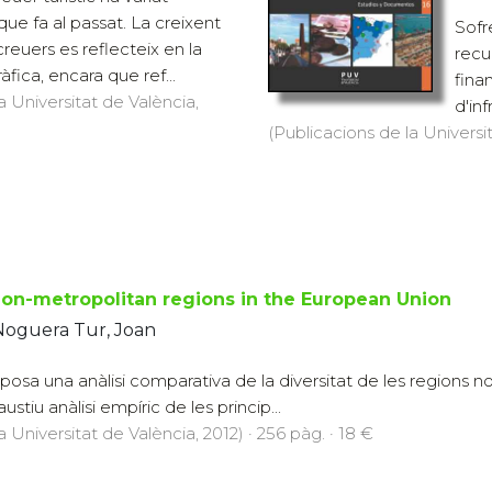
ue fa al passat. La creixent
Sofr
reuers es reflecteix en la
recu
àfica, encara que ref...
fina
a Universitat de València,
d'in
(Publicacions de la Universit
non-metropolitan regions in the European Union
 Noguera Tur, Joan
posa una anàlisi comparativa de la diversitat de les regions n
ustiu anàlisi empíric de les princip...
a Universitat de València, 2012) · 256 pàg. · 18 €