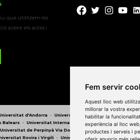
s
.
u que utilitzem les
ió sobre els actes i
Fem servir coo
Aquest lloc web utilitz
millorar la vostra expe
Universitat d'Andorra
•
Universitat Autònoma de Barcelona
habilitar la funcionalit
es Balears
•
Universitat Internacional de Catalunya
•
Univers
experiència al lloc web
Universitat de Perpinyà Via Domitia
•
Universitat Politècni
productes i serveis i p
niversitat Rovira i Virgili
•
Universitat de Sàsser
•
Universita
oferir anuncis més rell