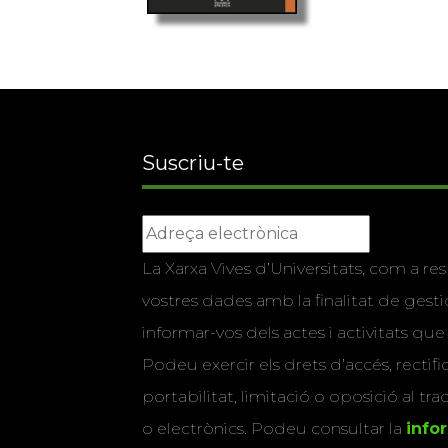
Suscriu-te
La Xarxa Vives d’Universitats, com a res
vostres dades amb la finalitat de gestio
informar-vos dels actes i activitats que
Podeu exercir els drets d’accés, rectifi
portabilitat, limitació o oposició al tr
o electrònics. Podeu consultar la
info