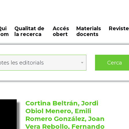
Qui
Qualitat de
Accés
Materials
Reviste
som
la recerca
obert
docents
Cerca
tes les editorials
Cortina Beltrán, Jordi
Obiol Menero, Emili
Romero González, Joan
Vera Rebollo, Fernando