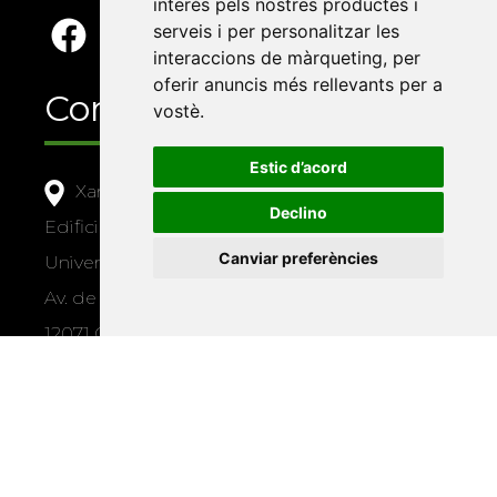
interès pels nostres productes i
serveis i per personalitzar les
interaccions de màrqueting
,
per
oferir anuncis més rellevants per a
Contacte
vostè
.
Estic d’acord
Xarxa Vives d'Universitats
Declino
Edifici Àgora
Canviar preferències
Universitat Jaume I, local 10
Av. de Vicent Sos Baynat, s/n
12071 Castelló de la Plana
e-buc@vives.org
+34 964 72 89 93
Amb el suport