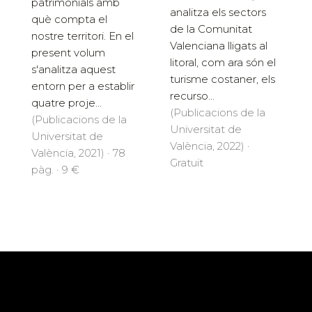
patrimonials amb
analitza els sectors
què compta el
de la Comunitat
nostre territori. En el
Valenciana lligats al
present volum
litoral, com ara són el
s'analitza aquest
turisme costaner, els
entorn per a establir
recurso...
quatre proje...
(Publicacions de la
(Publicacions de la
Universitat de
Universitat de
València, 2022) ·
València, 2021) · 78
Gratuït
pàg. · 9 €