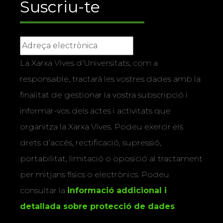
Suscriu-te
La Xarxa Vives d’Universitats, com a
responsable, tractarà les vostres dades amb la
finalitat de gestionar la vostra subscripció i
informar-vos dels actes i activitats que
organitza la Xarxa Vives. Podeu exercir els
drets d’accés, rectificació, supressió,
portabilitat, limitació o oposició al tractament
per mitjans físics o electrònics. Podeu
consultar la
informació addicional i
detallada sobre protecció de dades
.