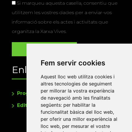
Si marqueu aquesta casella, consentiu que
utilitzem les vostres dades per a enviar-vos
informació sobre els actes i activitats que
organitza la Xarxa Vives.
Fem servir cookies
Enllaços
Aquest lloc web utilitza cookies i
altres tecnologies de seguiment
per millorar la vostra experiència
Programa de publicacions
de navegació amb les finalitats
següents:
per habilitar la
Editorials universitàries a Twitter
funcionalitat bàsica del lloc web
,
per oferir una millor experiència al
lloc web
,
per mesurar el vostre