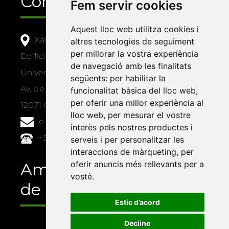
Contacte
Fem servir cookies
Aquest lloc web utilitza cookies i
Xarxa Vives d'Universitats
altres tecnologies de seguiment
per millorar la vostra experiència
Edifici Àgora
de navegació amb les finalitats
Universitat Jaume I, local 10
següents:
per habilitar la
Av. de Vicent Sos Baynat, s/n
funcionalitat bàsica del lloc web
,
per oferir una millor experiència al
12071 Castelló de la Plana
lloc web
,
per mesurar el vostre
e-buc@vives.org
interès pels nostres productes i
+34 964 72 89 93
serveis i per personalitzar les
interaccions de màrqueting
,
per
oferir anuncis més rellevants per a
Amb el suport
vostè
.
de
Estic d’acord
Declino