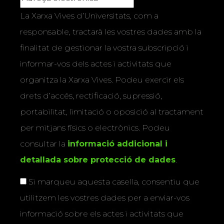
La Xarxa Vives d’Universitats, com a
responsable, tractarà les vostres dades amb la
finalitat de gestionar la vostra subscripció i
informar-vos dels actes i activitats que
organitza la Xarxa Vives. Podeu exercir els
drets d’accés, rectificació, supressió,
portabilitat, limitació o oposició al tractament
per mitjans físics o electrònics. Podeu
consultar la
informació addicional i
detallada sobre protecció de dades
.
Si marqueu aquesta casella, consentiu que
utilitzem les vostres dades per a enviar-vos
informació sobre els actes i activitats que