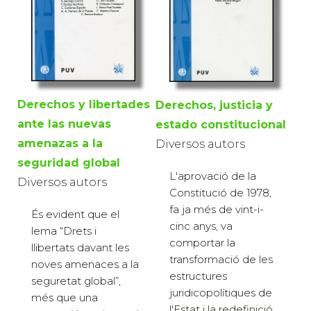
Derechos y libertades
Derechos, justicia y
ante las nuevas
estado constitucional
amenazas a la
Diversos autors
seguridad global
L'aprovació de la
Diversos autors
Constitució de 1978,
fa ja més de vint-i-
És evident que el
cinc anys, va
lema “Drets i
comportar la
llibertats davant les
transformació de les
noves amenaces a la
estructures
seguretat global”,
juridicopolítiques de
més que una
l'Estat i la redefinició