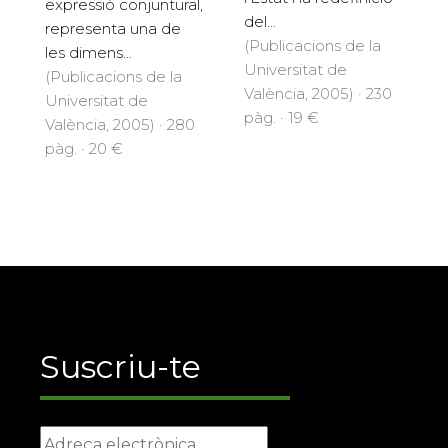
expressió conjuntural,
del...
representa una de
(Publicacions de la
les dimens...
Universitat de
(Publicacions de la
València, 2005) · 230
Universitat de
pàg. · 19 €
València, 2005) · 280
pàg. · 20 €
Suscriu-te